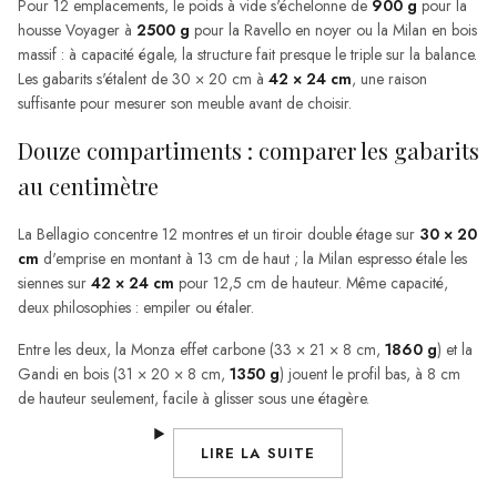
Pour 12 emplacements, le poids à vide s'échelonne de
900 g
pour la
housse Voyager à
2500 g
pour la Ravello en noyer ou la Milan en bois
massif : à capacité égale, la structure fait presque le triple sur la balance.
Les gabarits s'étalent de 30 × 20 cm à
42 × 24 cm
, une raison
suffisante pour mesurer son meuble avant de choisir.
Douze compartiments : comparer les gabarits
au centimètre
La Bellagio concentre 12 montres et un tiroir double étage sur
30 × 20
cm
d'emprise en montant à 13 cm de haut ; la Milan espresso étale les
siennes sur
42 × 24 cm
pour 12,5 cm de hauteur. Même capacité,
deux philosophies : empiler ou étaler.
Entre les deux, la Monza effet carbone (33 × 21 × 8 cm,
1860 g
) et la
Gandi en bois (31 × 20 × 8 cm,
1350 g
) jouent le profil bas, à 8 cm
de hauteur seulement, facile à glisser sous une étagère.
LIRE LA SUITE