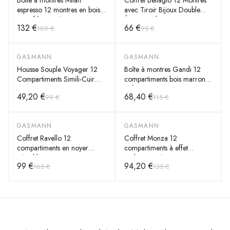
Boîte à montres Milan
Coffret Bellagio 12 Montres
espresso 12 montres en bois
avec Tiroir Bijoux Double
massif biseauté
Étage Simili-Cuir Noir
132 €
66 €
189 €
95 €
GASMANN
GASMANN
-
50
%
-
40
%
Housse Souple Voyager 12
Boîte à montres Gandi 12
Compartiments Simili-Cuir
compartiments bois marron
Noir pour Montres
café vernis
49,20 €
68,40 €
99 €
115 €
GASMANN
GASMANN
-
40
%
-
30
%
Coffret Ravello 12
Coffret Monza 12
compartiments en noyer
compartiments à effet
véritable : rangement montres
carbone tissé pour montres
99 €
94,20 €
165 €
135 €