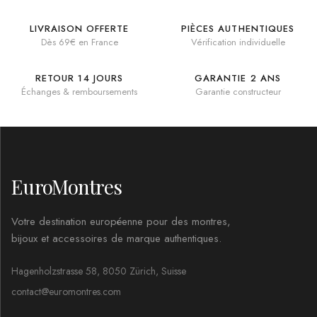
LIVRAISON OFFERTE
PIÈCES AUTHENTIQUES
Dès 69€ en France
Vérification individuelle
RETOUR 14 JOURS
GARANTIE 2 ANS
Échanges & remboursements
Garantie constructeur
EuroMontres
Votre destination européenne pour des montres,
bijoux et accessoires de marque authentiques.
Hagenholzstrasse 58, 8050 Zürich, Suisse
contact@euromontres.com