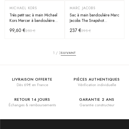
MICHAEL KORS
MARC JACOBS
-
60
%
-
40
%
Très petit sac à main Michael
Sac à main bandoulière Marc
Kors Mercer à bandoulière
Jacobs The Snapshot
en cuir monogramme grainé
M0014146 - Cuir - Femme
99,60 €
237 €
250 €
395 €
Safiano
1
/
3
SUIVANT
LIVRAISON OFFERTE
PIÈCES AUTHENTIQUES
Dès 69€ en France
Vérification individuelle
RETOUR 14 JOURS
GARANTIE 2 ANS
Échanges & remboursements
Garantie constructeur