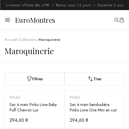
Livraison offerte dès 69€ — Retour sous 14 jours — Garantie 2 ans
EuroMontres
Accueil
/
Collections
/
Maroquinerie
Maroquinerie
Filtres
Trier
PINKO
PINKO
Sac à main Pinko Love Baby
Sac à main bandoulière
Puff Chevron Lux
Pinko Love One Mini en cuir
294,60 €
294,60 €