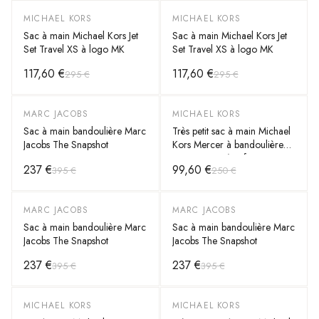
MICHAEL KORS
MICHAEL KORS
-
60
%
-
60
%
Sac à main Michael Kors Jet
Sac à main Michael Kors Jet
Set Travel XS à logo MK
Set Travel XS à logo MK
117,60 €
117,60 €
295 €
295 €
MARC JACOBS
MICHAEL KORS
-
40
%
-
60
%
Sac à main bandoulière Marc
Très petit sac à main Michael
Jacobs The Snapshot
Kors Mercer à bandoulière
en cuir grainé Safiano
237 €
99,60 €
395 €
250 €
MARC JACOBS
MARC JACOBS
-
40
%
-
40
%
Sac à main bandoulière Marc
Sac à main bandoulière Marc
Jacobs The Snapshot
Jacobs The Snapshot
237 €
237 €
395 €
395 €
MICHAEL KORS
MICHAEL KORS
-
60
%
-
60
%