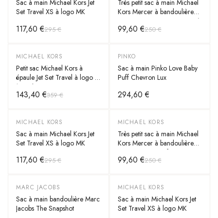
Sac à main Michael Kors Jet
Très petit sac à main Michael
Set Travel XS à logo MK
Kors Mercer à bandoulière
en cuir monogramme grainé
117,60 €
99,60 €
295 €
250 €
Safiano
MICHAEL KORS
PINKO
-
60
%
Petit sac Michael Kors à
Sac à main Pinko Love Baby
épaule Jet Set Travel à logo et
Puff Chevron Lux
à pochettes
143,40 €
294,60 €
359 €
MICHAEL KORS
MICHAEL KORS
-
60
%
-
60
%
Sac à main Michael Kors Jet
Très petit sac à main Michael
Set Travel XS à logo MK
Kors Mercer à bandoulière
en cuir grainé Safiano
117,60 €
99,60 €
295 €
250 €
MARC JACOBS
MICHAEL KORS
-
40
%
-
60
%
Sac à main bandoulière Marc
Sac à main Michael Kors Jet
Jacobs The Snapshot
Set Travel XS à logo MK