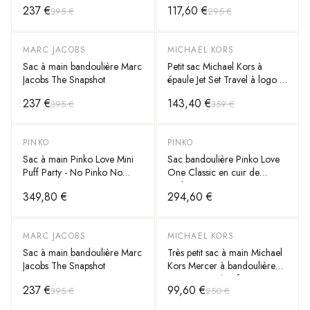
237 €
117,60 €
395 €
295 €
MARC JACOBS
MICHAEL KORS
-
40
%
-
60
%
Sac à main bandoulière Marc
Petit sac Michael Kors à
Jacobs The Snapshot
épaule Jet Set Travel à logo et
à pochettes
237 €
143,40 €
395 €
359 €
PINKO
PINKO
Sac à main Pinko Love Mini
Sac bandoulière Pinko Love
Puff Party - No Pinko No
One Classic en cuir de
Party
vachette
349,80 €
294,60 €
MARC JACOBS
MICHAEL KORS
-
40
%
-
60
%
Sac à main bandoulière Marc
Très petit sac à main Michael
Jacobs The Snapshot
Kors Mercer à bandoulière
en cuir grainé Safiano
237 €
99,60 €
395 €
250 €