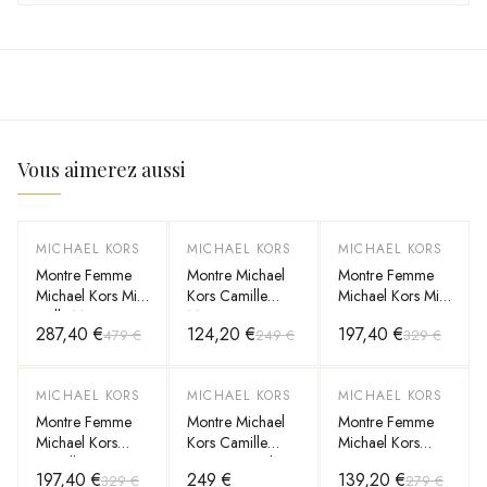
Vous aimerez aussi
MICHAEL KORS
MICHAEL KORS
MICHAEL KORS
-
40
%
-
50
%
-
40
%
Montre Femme
Montre Michael
Montre Femme
Michael Kors Mini
Kors Camille
Michael Kors Mini
Hally MK4922
MK4990 en
Lexington
287,40 €
124,20 €
197,40 €
479 €
249 €
329 €
argentée bracelet
acier bicolore
MK4863 or rose
maillons acier
bracelet maillons
acier
MICHAEL KORS
MICHAEL KORS
MICHAEL KORS
-
40
%
-
50
%
Montre Femme
Montre Michael
Montre Femme
Michael Kors
Kors Camille
Michael Kors
Camille MK6843
MK4989 cadran
MK1055
197,40 €
249 €
139,20 €
329 €
279 €
bicolore bracelet
vert bracelet acier
argentée bracelet