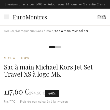
Livraison offerte dès 69€ — Retour sous 14 jours — Garantie 2 ans
EuroMontres
Accueil
/
Maroquinerie
/
Sacs à main
/
Sac à main Michael Kors Jet Set Travel XS à logo MK
MICHAEL KORS
Sac à main Michael Kors Jet Set
Travel XS à logo MK
117,60 €
294,60 €
-
60
%
Prix TTC — Frais de port calculés à la livraison