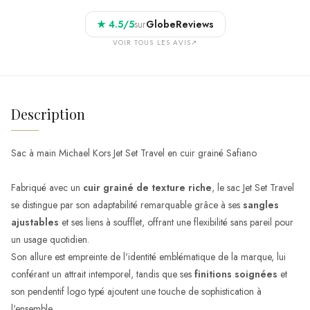
★
4.5
/5
sur
GlobeReviews
VOIR TOUS LES AVIS
↗
Description
Sac à main Michael Kors Jet Set Travel en cuir grainé Safiano
Fabriqué avec un
cuir grainé de texture riche
, le sac Jet Set Travel
se distingue par son adaptabilité remarquable grâce à ses
sangles
ajustables
et ses liens à soufflet, offrant une flexibilité sans pareil pour
un usage quotidien.
Son allure est empreinte de l'identité emblématique de la marque, lui
conférant un attrait intemporel, tandis que ses
finitions soignées
et
son pendentif logo typé ajoutent une touche de sophistication à
l'ensemble.