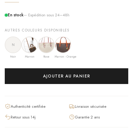
En stock
— Expédition sous 24–48h
AUTRES COULEURS DISPONIBLES
N
Noir
Marron
Rose
Marron - Orange
AJOUTER AU PANIER
Authenticité certifiée
Livraison sécurisée
Retour sous 14j
Garantie 2 ans