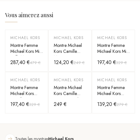
Vous aimerez aussi
MICHAEL KORS
MICHAEL KORS
MICHAEL KORS
-
40
%
-
50
%
-
40
%
Montre Femme
Montre Michael
Montre Femme
Michael Kors Mini
Kors Camille
Michael Kors Mini
Hally MK4922
MK4990 en
Lexington
287,40 €
124,20 €
197,40 €
479 €
249 €
329 €
argentée bracelet
acier bicolore
MK4863 or rose
maillons acier
bracelet maillons
acier
MICHAEL KORS
MICHAEL KORS
MICHAEL KORS
-
40
%
-
50
%
Montre Femme
Montre Michael
Montre Femme
Michael Kors
Kors Camille
Michael Kors
Camille MK6843
MK4989 cadran
MK1055
197,40 €
249 €
139,20 €
329 €
279 €
bicolore bracelet
vert bracelet acier
argentée bracelet
maillons acier
bicolore
maillons acier
Toutes les montres
Michael Kors