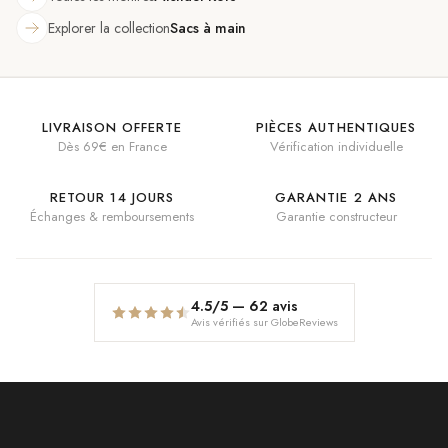
Explorer la collection
Sacs à main
LIVRAISON OFFERTE
PIÈCES AUTHENTIQUES
Dès 69€ en France
Vérification individuelle
RETOUR 14 JOURS
GARANTIE 2 ANS
Échanges & remboursements
Garantie constructeur
4.5
/5 —
62
avis
Avis vérifiés sur GlobeReviews