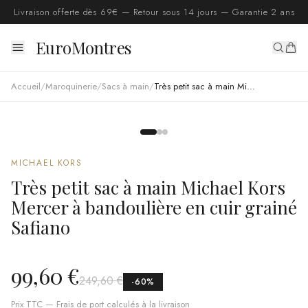
Livraison offerte dès 69€ — Retour sous 14 jours — Garantie 2 ans
EuroMontres
Accueil
/
Maroquinerie
/
Sacs à main
/
Très petit sac à main Michael Kors Mercer à bandoulière en cuir grainé Safiano
MICHAEL KORS
Très petit sac à main Michael Kors
Mercer à bandoulière en cuir grainé
Safiano
99,60 €
249,60 €
-
60
%
Prix TTC — Frais de port calculés à la livraison