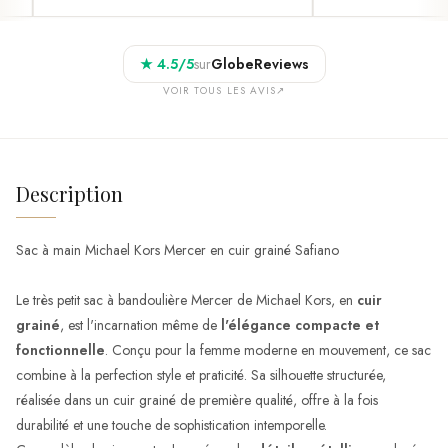
★
4.5
/5
sur
GlobeReviews
VOIR TOUS LES AVIS
↗
Description
Sac à main Michael Kors Mercer en cuir grainé Safiano
Le très petit sac à bandoulière Mercer de Michael Kors, en
cuir
grainé
, est l'incarnation même de
l'élégance compacte et
fonctionnelle
. Conçu pour la femme moderne en mouvement, ce sac
combine à la perfection style et praticité. Sa silhouette structurée,
réalisée dans un cuir grainé de première qualité, offre à la fois
durabilité et une touche de sophistication intemporelle.