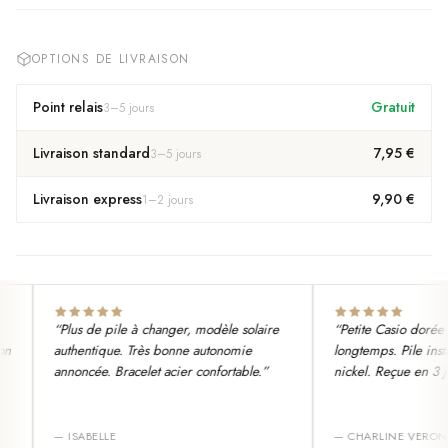
OPTIONS DE LIVRAISON
Point relais
Gratuit
3
–
5
jours
Livraison standard
7,95 €
3
–
5
jours
Livraison express
9,90 €
1
–
2
jours
“
Plus de pile à changer, modèle solaire
“
Petite Casio dorée q
authentique. Très bonne autonomie
longtemps. Pile instal
annoncée. Bracelet acier confortable.
”
nickel. Reçue en 3 jou
—
ISABELLE
—
CHARLINE VERON