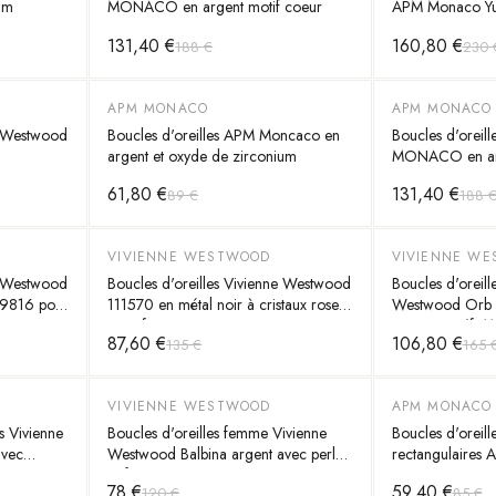
um
MONACO en argent motif coeur
APM Monaco Yu
argent 925
131,40 €
160,80 €
188 €
230 
APM MONACO
APM MONACO
-
30
%
-
30
%
e Westwood
Boucles d'oreilles APM Moncaco en
Boucles d'oreil
argent et oxyde de zirconium
MONACO en arg
61,80 €
131,40 €
89 €
188 
VIVIENNE WESTWOOD
VIVIENNE W
-
35
%
-
35
%
e Westwood
Boucles d'oreilles Vivienne Westwood
Boucles d'oreill
09816 pour
111570 en métal noir à cristaux roses
Westwood Orb e
pour femme
cristaux - Réf. 
87,60 €
106,80 €
135 €
165 
VIVIENNE WESTWOOD
APM MONACO
-
35
%
-
30
%
s Vivienne
Boucles d'oreilles femme Vivienne
Boucles d'oreill
avec
Westwood Balbina argent avec perle -
rectangulaires
S - Pour
Réf. 109817
Météorites en a
78 €
59,40 €
120 €
85 €
blanc - Réf. A