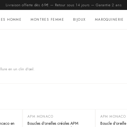
Livraison offerte dès 69€ — Retour sous 14 jours — Garantie 2 ans
RES HOMME
MONTRES FEMME
BIJOUX
MAROQUINERIE
llure en un clin d'œil.
APM MONACO
APM MONACO
-
30
%
-
30
%
oncaco en
Boucles d'oreilles créoles APM
Boucle d'oreille