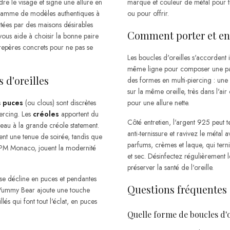
dre le visage et signe une allure en
marque et couleur de métal pour t
e gamme de modèles authentiques à
ou pour offrir.
rtées par des maisons désirables
Comment porter et ent
s aide à choisir la bonne paire
 repères concrets pour ne pas se
Les boucles d'oreilles s'accordent 
même ligne pour composer une par
 d'oreilles
des formes en multi-piercing : une
sur la même oreille, très dans l'
s
puces
(ou clous) sont discrètes
pour une allure nette.
iercing. Les
créoles
apportent du
Côté entretien, l'argent 925 peut t
neau à la grande créole statement.
anti-ternissure et ravivez le métal 
lent une tenue de soirée, tandis que
parfums, crèmes et laque, qui terni
APM Monaco, jouent la modernité
et sec. Désinfectez régulièrement l
préserver la santé de l'oreille.
se décline en puces et pendantes
Questions fréquentes s
ne Yummy Bear ajoute une touche
lés qui font tout l'éclat, en puces
Quelle forme de boucles d'o