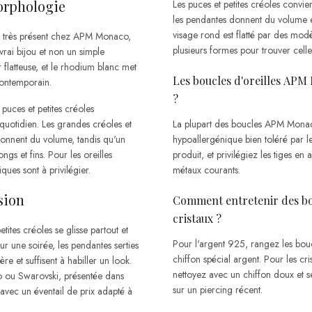
morphologie
Les puces et petites créoles convie
les pendantes donnent du volume et
visage rond est flatté par des modè
, très présent chez APM Monaco,
plusieurs formes pour trouver celle
vrai bijou et non un simple
flatteuse, et le rhodium blanc met
Les boucles d'oreilles APM
 contemporain.
?
puces et petites créoles
 quotidien. Les grandes créoles et
La plupart des boucles APM Monac
 donnent du volume, tandis qu'un
hypoallergénique bien toléré par les 
ngs et fins. Pour les oreilles
produit, et privilégiez les tiges en
ques sont à privilégier.
métaux courants.
sion
Comment entretenir des bou
cristaux ?
tites créoles se glisse partout et
Pour l'argent 925, rangez les boucl
ur une soirée, les pendantes serties
chiffon spécial argent. Pour les cri
re et suffisent à habiller un look.
nettoyez avec un chiffon doux et se
o ou Swarovski, présentée dans
sur un piercing récent.
 avec un éventail de prix adapté à