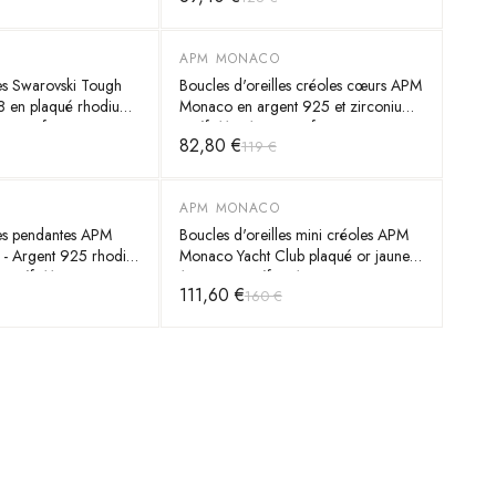
APM MONACO
-
30
%
les Swarovski Tough
Boucles d'oreilles créoles cœurs APM
 en plaqué rhodium
Monaco en argent 925 et zirconiums
ncs pour femme
- Réf. 112217 - Pour femme
82,80 €
119 €
APM MONACO
-
30
%
les pendantes APM
Boucles d'oreilles mini créoles APM
 - Argent 925 rhodié
Monaco Yacht Club plaqué or jaune
 - Réf. 112222
18 carats - Réf. YE15769OX
111,60 €
160 €