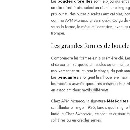
Les
boucles d'oreilles
sont le bijou qui enca
un clin d'œil. Notre sélection réunit une larg
prix outlet, des puces discrètes aux créoles, po
comme APM Monaco et Swarovski. Ce guide vou
selon la forme, le métal et l'occasion, avec les
tromper.
Les grandes formes de boucles
Comprendre les formes est la première clé. Le
et se portent au quotidien, seules ou en multi-p
mouvement et structurent le visage, du petit an
Les
pendantes
allongent la silhouette et habil
les modèles asymétriques, très présents chez 
en associant deux motifs différents.
Chez APM Monaco, la signature
Météorites
scintillantes en argent 925, tandis que la lig
ludique. Chez Swarovski, ce sont les cristaux tail
solitaires ou en créoles serties.