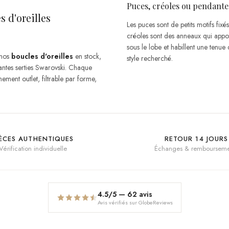
Puces, créoles ou pendantes
s d'oreilles
Les puces sont de petits motifs fixés
créoles sont des anneaux qui app
sous le lobe et habillent une tenue
 nos
boucles d'oreilles
en stock,
style recherché.
ntes serties Swarovski. Chaque
ement outlet, filtrable par forme,
IÈCES AUTHENTIQUES
RETOUR 14 JOURS
Vérification individuelle
Échanges & rembourseme
4.5
/5 —
62
avis
Avis vérifiés sur GlobeReviews