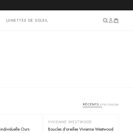
LUNETTES DE SOLEIL
RÉCENTS
↓
PRIX
NOM
VIVIENNE WESTWOOD
-
35
%
 individuelle Ours
Boucles d'oreilles Vivienne Westwood