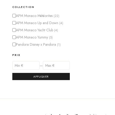
COLLECTION
APM Monaco Météorites
(
22
)
APM Monaco Up and Down
(
4
)
APM Monaco Yacht Club
(
4
)
APM Monaco Yummy
(
5
)
Pandora Disney x Pandora
(
1
)
PRIX
—
APPLIQUER