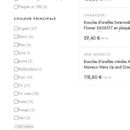
Plaqué or 18k
(
8
)
SWAROVSKI
-
40
%
COULEUR PRINCIPALE
Boucles d'oreilles Swarovsk
Flower 5636517 en plaqué 
Argent
(
67
)
cristaux blancs pour femme
Blanc
(
6
)
59,40 €
99 €
Bleu
(
6
)
Gris
(
1
)
APM MONACO
-
30
%
Jaune
Boucles d'oreilles créoles
(
3
)
Monaco Wavy Up and Dow
Multicolore
(
1
)
jaune 18 carats avec micro
118,80 €
Noir
170 €
(
10
)
Réf. YE15905OX
Or
(
21
)
Or rose
(
38
)
Rose
(
13
)
Rouge
(
3
)
Vert
(
3
)
Voir moins