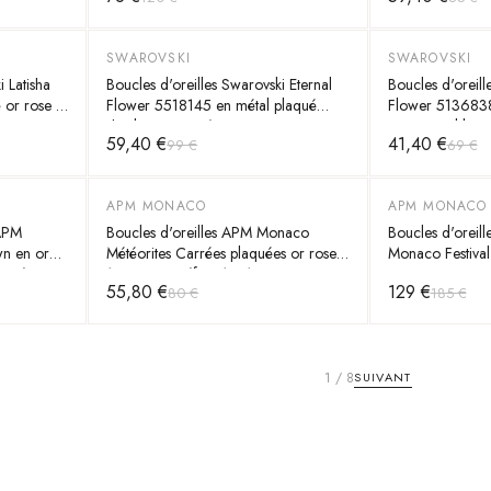
SWAROVSKI
SWAROVSKI
-
40
%
-
40
%
i Latisha
Boucles d'oreilles Swarovski Eternal
Boucles d'oreil
or rose et
Flower 5518145 en métal plaqué
Flower 5136838
rhodium argenté avec cristaux pour
et cristaux bla
59,40 €
41,40 €
99 €
69 €
femme
APM MONACO
APM MONACO
-
30
%
-
30
%
 APM
Boucles d'oreilles APM Monaco
Boucles d'oreil
n en or
Météorites Carrées plaquées or rose
Monaco Festival
pavés -
18 carats - Réf. PE15814OX
avec zirconiums
55,80 €
129 €
80 €
185 €
1
/
8
SUIVANT