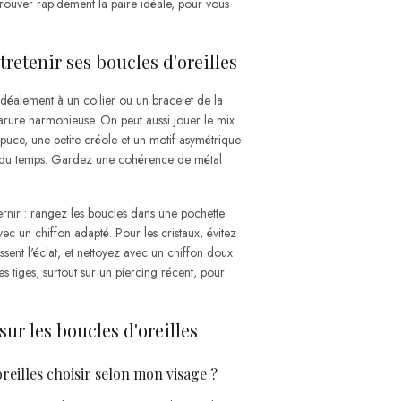
rouver rapidement la paire idéale, pour vous
retenir ses boucles d'oreilles
idéalement à un collier ou un bracelet de la
ure harmonieuse. On peut aussi jouer le mix
 puce, une petite créole et un motif asymétrique
air du temps. Gardez une cohérence de métal
ernir : rangez les boucles dans une pochette
avec un chiffon adapté. Pour les cristaux, évitez
ssent l'éclat, et nettoyez avec un chiffon doux
es tiges, surtout sur un piercing récent, pour
ur les boucles d'oreilles
reilles choisir selon mon visage ?