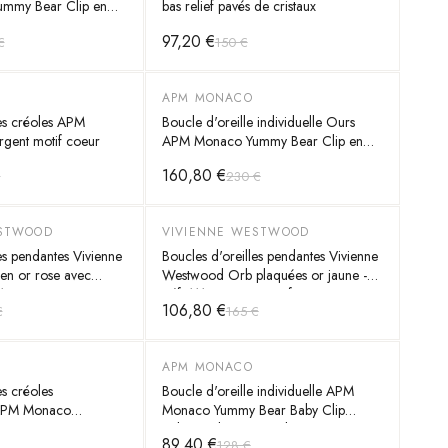
mmy Bear Clip en
bas relief pavés de cristaux
97,20 €
€
150 €
APM MONACO
-
30
%
les créoles APM
Boucle d'oreille individuelle Ours
ent motif coeur
APM Monaco Yummy Bear Clip en
argent 925
160,80 €
€
230 €
ESTWOOD
VIVIENNE WESTWOOD
-
35
%
es pendantes Vivienne
Boucles d'oreilles pendantes Vivienne
n or rose avec
Westwood Orb plaquées or jaune -
111498P
Réf. 111496G - Pour femme
106,80 €
€
165 €
APM MONACO
-
30
%
es créoles
Boucle d'oreille individuelle APM
 APM Monaco
Monaco Yummy Bear Baby Clip
rgent 925, zirconium
Valentin plaqué or 18k -
89,40 €
128 €
E13240OX
YE13983XRVPL