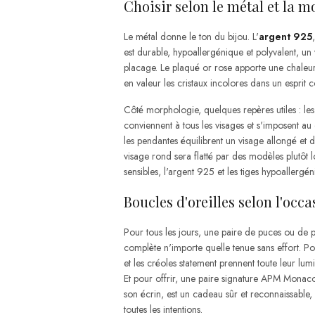
Choisir selon le métal et la 
Le métal donne le ton du bijou. L'
argent 925
est durable, hypoallergénique et polyvalent, un 
placage. Le plaqué or rose apporte une chaleur 
en valeur les cristaux incolores dans un esprit
Côté morphologie, quelques repères utiles : les 
conviennent à tous les visages et s'imposent au
les pendantes équilibrent un visage allongé et
visage rond sera flatté par des modèles plutôt lo
sensibles, l'argent 925 et les tiges hypoallergéni
Boucles d'oreilles selon l'occa
Pour tous les jours, une paire de puces ou de pe
complète n'importe quelle tenue sans effort. Po
et les créoles statement prennent toute leur lumiè
Et pour offrir, une paire signature APM Monac
son écrin, est un cadeau sûr et reconnaissable,
toutes les intentions.