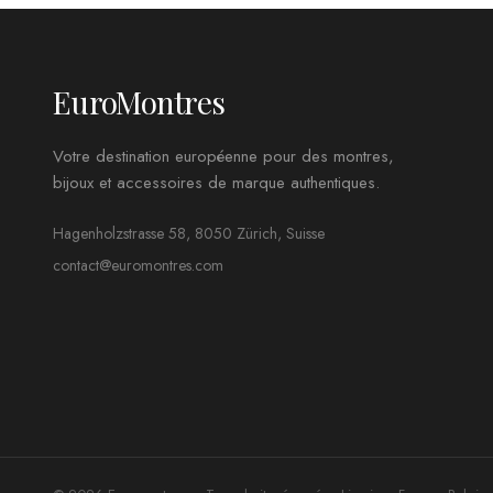
EuroMontres
Votre destination européenne pour des montres,
bijoux et accessoires de marque authentiques.
Hagenholzstrasse 58, 8050 Zürich, Suisse
contact@euromontres.com