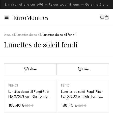
Livraison offerte dès 69€ — Retour sous 14 jours — Garantie 2 ans
EuroMontres
Accueil
/
Lunettes de soleil
/
Lunettes de soleil fendi
Lunettes de soleil fendi
Filtres
Trier
FENDI
FENDI
-
55
%
-
55
%
Lunettes de soleil Fendi First
Lunettes de soleil Fendi First
FE4075US en métal forme
FE4075US en métal forme
ovale
ovale
188,40 €
188,40 €
420 €
420 €