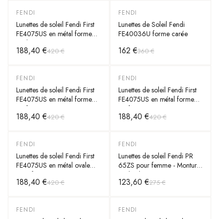
FENDI
FENDI
-
55
%
-
55
%
Lunettes de soleil Fendi First
Lunettes de Soleil Fendi
FE4075US en métal forme
FE40036U forme carée
ovale
188,40 €
162 €
420 €
360 €
FENDI
FENDI
-
55
%
-
55
%
Lunettes de soleil Fendi First
Lunettes de soleil Fendi First
FE4075US en métal forme
FE4075US en métal forme
ovale
ovale
188,40 €
188,40 €
420 €
420 €
FENDI
FENDI
-
55
%
-
55
%
Lunettes de soleil Fendi First
Lunettes de soleil Fendi PR
FE4075US en métal ovale
65ZS pour femme - Monture
pour femme
ovale plastique
188,40 €
123,60 €
420 €
275 €
FENDI
FENDI
-
64
%
-
55
%