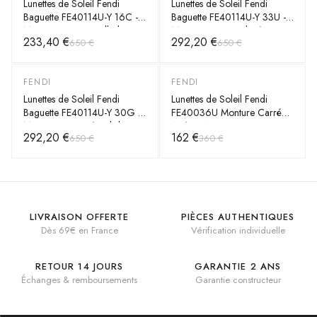
Lunettes de Soleil Fendi
Lunettes de Soleil Fendi
Baguette FE40114U-Y 16C -
Baguette FE40114U-Y 33U -
Monture Cat-eye Palladium
Monture Cat-eye doré rose
233,40 €
292,20 €
650 €
650 €
pour Femme avec Chaîne
pour Femme
FENDI
FENDI
-
55
%
-
55
%
Lunettes de Soleil Fendi
Lunettes de Soleil Fendi
Baguette FE40114U-Y 30G -
FE40036U Monture Carrée
Monture Or Rosé Œil de
Acétate Noire - Femme
292,20 €
162 €
650 €
360 €
Chat pour Femme
LIVRAISON OFFERTE
PIÈCES AUTHENTIQUES
Dès 69€ en France
Vérification individuelle
RETOUR 14 JOURS
GARANTIE 2 ANS
Échanges & remboursements
Garantie constructeur