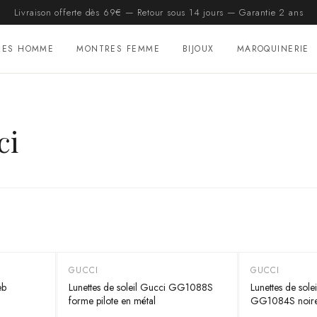
Livraison offerte dès 69€ — Retour sous 14 jours — Garantie 2 ans
RES HOMME
MONTRES FEMME
BIJOUX
MAROQUINERIE
ci
GUCCI
GUCCI
-
55
%
-
55
%
eb
Lunettes de soleil Gucci GG1088S
Lunettes de sole
forme pilote en métal
GG1084S noires