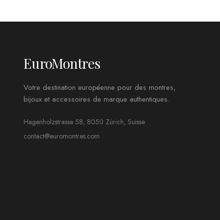
EuroMontres
Votre destination européenne pour des montres,
bijoux et accessoires de marque authentiques.
Hagenholzstrasse 58, 8050 Zürich, Suisse
contact@euromontres.com