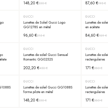
148,20 €
87,60 €
330 €
195 €
GUCCI
GUCCI
-
55
%
-
55
%
ogo
Lunettes de Soleil Gucci Logo
Lunettes de so
GG1278S en métal
en acétate
96,60 €
84,60 €
215 €
189 €
GUCCI
GUCCI
-
55
%
-
55
%
ogo
Lunettes de soleil Gucci Sensual
Lunettes de so
tate
Romantic GG0252S
rectangulaires
202,20 €
171 €
450 €
380 €
GUCCI
GUCCI
-
55
%
-
55
%
 GG1088S
Lunettes de soleil Gucci GG1088S
Lunettes de so
forme pilote en métal
rectangulaires
148,20 €
171 €
330 €
380 €