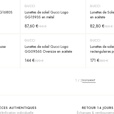
GUCCI
GUCCI
-
55
%
-
55
%
 GG1680S
Lunettes de soleil Gucci Logo
Lunettes de So
GG1593S en métal
en acétate
87,60 €
82,80 €
195 €
185 €
GUCCI
GUCCI
-
55
%
-
55
%
uise
Lunettes de soleil Gucci Logo
Lunettes de so
GG0956S Oversize en acétate
rectangulaires
144 €
171 €
320 €
380 €
1
/
2
SUIVANT
IÈCES AUTHENTIQUES
RETOUR 14 JOURS
Vérification individuelle
Échanges & rembourseme