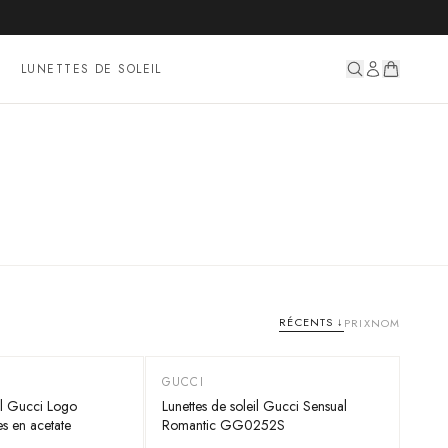
LUNETTES DE SOLEIL
RÉCENTS
↓
PRIX
NOM
GUCCI
-
55
%
il Gucci Logo
Lunettes de soleil Gucci Sensual
 en acetate
Romantic GG0252S