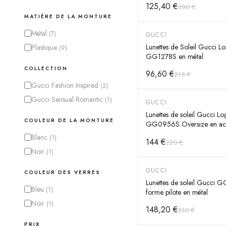
125,40 €
280 €
MATIÈRE DE LA MONTURE
Métal
(
7
)
GUCCI
-
55
%
Lunettes de Soleil Gucci L
Plastique
(
9
)
GG1278S en métal
COLLECTION
96,60 €
215 €
Gucci Fashion Inspired
(
2
)
Gucci Sensual Romantic
(
1
)
GUCCI
-
55
%
Lunettes de soleil Gucci L
COULEUR DE LA MONTURE
GG0956S Oversize en acé
Blanc
(
1
)
144 €
320 €
Noir
(
1
)
GUCCI
-
55
%
COULEUR DES VERRES
Lunettes de soleil Gucci
Bleu
(
1
)
forme pilote en métal
Noir
(
1
)
148,20 €
330 €
PRIX