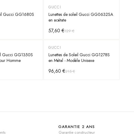
GUCCI
-
55
%
leil Gucci GG1680S
Lunettes de soleil Gucci GG0632SA
en acétate
57,60 €
129 €
GUCCI
-
55
%
leil Gucci GG1350S
Lunettes de Soleil Gucci GG1278S
 pour Homme
en Métal - Modèle Unisexe
96,60 €
215 €
GARANTIE 2 ANS
nts
Garantie constructeur