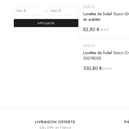
GUCCI
-
55
%
—
Lunettes de Soleil Gucci
en acétate
APPLIQUER
82,80 €
185 €
GUCCI
-
55
%
Lunettes de Soleil Gucci Cr
GG1802S
100,80 €
225 €
LIVRAISON OFFERTE
P
Dès 69€ en France