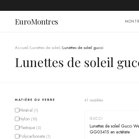
EuroMontres
MONT
Accueil
/
Lunettes de soleil
/
Lunettes de soleil gucci
Lunettes de soleil guc
MATIÈRE DU VERRE
41
modèle
s
Minéral
(
1
)
Nylon
GUCCI
(
10
)
-
55
%
Lunettes de soleil Gucci W
Plastique
(
3
)
GG0341S en actétate
Polycarbonate
(
1
)