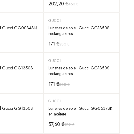
202,20 €
450 €
GUCCI
-
55
%
leil Gucci GG0034SN
Lunettes de soleil Gucci GG1350S
rectangulaires
171 €
380 €
GUCCI
-
55
%
leil Gucci GG1350S
Lunettes de soleil Gucci GG1350S
rectangulaires
171 €
380 €
GUCCI
-
55
%
leil Gucci GG1350S
Lunettes de soleil Gucci GG0637SK
en acétate
57,60 €
129 €