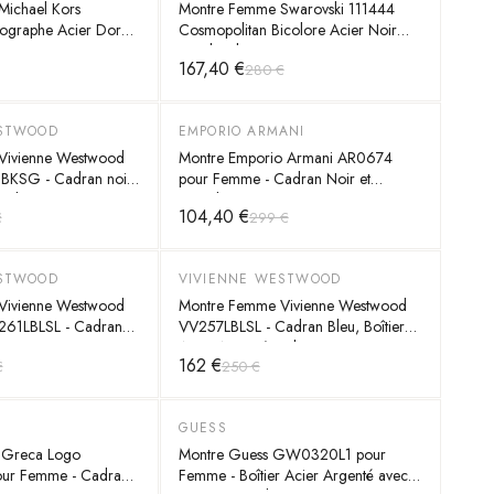
ichael Kors
Montre Femme Swarovski 111444
graphe Acier Doré -
Cosmopolitan Bicolore Acier Noir
Poudre de Diamants
167,40 €
280 €
ESTWOOD
EMPORIO ARMANI
-
65
%
Vivienne Westwood
Montre Emporio Armani AR0674
BKSG - Cadran noir,
pour Femme - Cadran Noir et
icolore or/argent
Bracelet Acier
104,40 €
€
299 €
ESTWOOD
VIVIENNE WESTWOOD
-
35
%
Vivienne Westwood
Montre Femme Vivienne Westwood
261LBLSL - Cadran
VV257LBLSL - Cadran Bleu, Boîtier
cier
Acier Argenté, Index Or Rose
162 €
€
250 €
GUESS
-
40
%
 Greca Logo
Montre Guess GW0320L1 pour
ur Femme - Cadran
Femme - Boîtier Acier Argenté avec