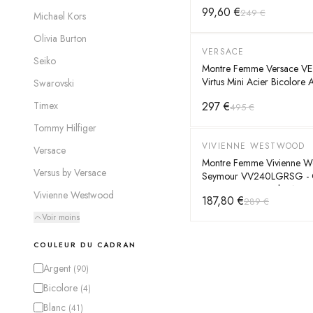
99,60 €
249 €
Michael Kors
Olivia Burton
VERSACE
-
40
%
Seiko
Montre Femme Versace V
Virtus Mini Acier Bicolore 
Swarovski
Or
297 €
Timex
495 €
Tommy Hilfiger
VIVIENNE WESTWOOD
-
35
%
Versace
Montre Femme Vivienne W
Versus by Versace
Seymour VV240LGRSG - 
Turquoise & Bracelet Acier
Vivienne Westwood
187,80 €
289 €
Voir moins
COULEUR DU CADRAN
Argent
(
90
)
Bicolore
(
4
)
Blanc
(
41
)