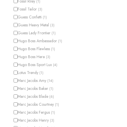
Fossil Riley
(
1
)
Fossil Tailor
(
3
)
Guess Confetti
(
1
)
Guess Heavy Metal
(
3
)
Guess Lady Frontier
(
1
)
Hugo Boss Ambassador
(
1
)
Hugo Boss Flawless
(
1
)
Hugo Boss Hera
(
3
)
Hugo Boss Sport Lux
(
4
)
Lotus Trendy
(
1
)
Marc Jacobs Amy
(
14
)
Marc Jacobs Baker
(
1
)
Marc Jacobs Blade
(
6
)
Marc Jacobs Courtney
(
1
)
Marc Jacobs Fergus
(
1
)
Marc Jacobs Henry
(
3
)