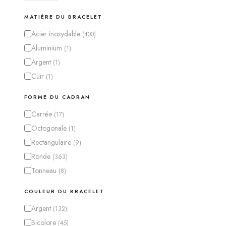
MATIÈRE DU BRACELET
Acier inoxydable
(
400
)
Aluminium
(
1
)
Argent
(
1
)
Cuir
(
1
)
FORME DU CADRAN
Carrée
(
17
)
Octogonale
(
1
)
Rectangulaire
(
9
)
Ronde
(
363
)
Tonneau
(
8
)
COULEUR DU BRACELET
Argent
(
132
)
Bicolore
(
45
)