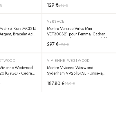
cier Argenté et Doré
Strass - Bracelet Acier
129 €
€
215 €
S
VERSACE
-
40
%
Michael Kors MK3215
Montre Versace Virtus Mini
Argent, Bracelet Acier
VET300321 pour Femme, Cadran
e à Cristaux
Rouge, Bracelet Or Acier Inoxydable
297 €
495 €
ESTWOOD
VIVIENNE WESTWOOD
-
35
%
Vivienne Westwood
Montre Vivienne Westwood
V261GYGD - Cadran
Sydenham VV251BKSL - Unisexe,
 Bracelet Dorés Acier
Cadran Noir, Bracelet Acier Argenté
187,80 €
€
289 €