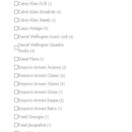
Calvin Klein Drift
(
1
)
Calvin Klein Simplicity
(
4
)
Calvin Klein Stately
(
1
)
Casio Vintage
(
9
)
Daniel Wellington Iconic Link
(
4
)
Daniel Wellington Quadro
Studio
(
5
)
Diesel Flare
(
1
)
Emporio Armani Arianna
(
2
)
Emporio Armani Classic
(
6
)
Emporio Armani Gianni
(
9
)
Emporio Armani Gioia
(
1
)
Emporio Armani Kappa
(
2
)
Emporio Armani Retro
(
1
)
Fossil Georgia
(
1
)
Fossil Jacqueline
(
1
)