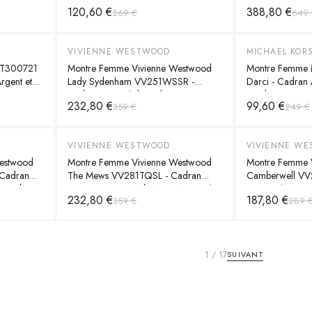
multicolore et bracelet violet acier
Vert, Bracelet A
120,60 €
388,80 €
269 €
649 
VIVIENNE WESTWOOD
MICHAEL KOR
-
35
%
-
60
%
ET300721
Montre Femme Vivienne Westwood
Montre Femme 
Argent et
Lady Sydenham VV251WSSR -
Darci - Cadran 
Cadran argenté, bracelet acier
Bicolore, Lunett
232,80 €
99,60 €
359 €
249 €
bicolore or rose
VIVIENNE WESTWOOD
VIVIENNE W
-
35
%
-
35
%
estwood
Montre Femme Vivienne Westwood
Montre Femme 
Cadran
The Mews VV281TQSL - Cadran
Camberwell V
 Bicolore
Turquoise & Bracelet Acier Argenté
Gris, Boîtier et
232,80 €
187,80 €
359 €
289 
1
/
17
SUIVANT