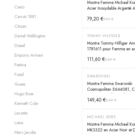
Montre Femme Michael Ko
Casio
Acier Inoxydable Argenté
Cerruti 1881
79,20 €
199 €
Citizen
Daniel Wellington
TOMMY HILFIGER
-
55
%
Montre Tommy Hilfiger Am
Diesel
1781611 pour Femme en ac
rose
Emporio Armani
111,60 €
249 €
Festina
Fossil
SWAROVSKI
-
40
%
Montre Femme Swarovski
Guess
Cosmopolitan 5644081, C
Hugo Boss
Argent, Bracelet Bicolore A
149,40 €
249 €
Argent & Or Rose
Kenneth Cole
Lacoste
MICHAEL KORS
-
60
%
Lotus
Montre Femme Michael Kor
MK3322 en Acier Noir et 
Marc Jacobs