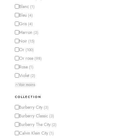
Blanc
(
1
)
Bleu
(
4
)
Gris
(
4
)
Marron
(
3
)
Noir
(
15
)
Or
(
100
)
Or rose
(
98
)
Rose
(
1
)
Violet
(
2
)
Voir moins
COLLECTION
Burberry City
(
3
)
Burberry Classic
(
3
)
Burberry The City
(
2
)
Calvin Klein City
(
1
)