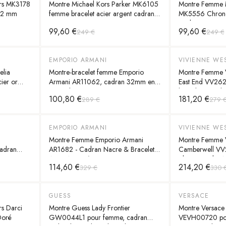
rs MK3178
Montre Michael Kors Parker MK6105
Montre Femme M
 42 mm
femme bracelet acier argent cadran
MK5556 Chrono
rose
Cadran 38mm
99,60 €
99,60 €
249 €
249 €
EMPORIO ARMANI
VIVIENNE W
-
65
%
-
35
%
elia
Montre-bracelet femme Emporio
Montre Femme 
ier or
Armani AR11062, cadran 32mm en
East End VV262
acier plaqué or rose
bracelet acier b
100,80 €
181,20 €
289 €
279 
EMPORIO ARMANI
VIVIENNE W
-
65
%
-
35
%
Montre Femme Emporio Armani
Montre Femme 
adran
AR1682 - Cadran Nacre & Bracelet
Camberwell VV
cier
Acier Argenté
Bleu, Bracelet A
114,60 €
214,20 €
329 €
330 
GUESS
VERSACE
-
55
%
-
40
%
s Darci
Montre Guess Lady Frontier
Montre Versace
Doré
GW0044L1 pour femme, cadran
VEVH00720 po