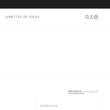
LUNETTES DE SOLEIL
RÉCENTS
↓
PRIX
NOM
S
SWAROVSKI
-
40
%