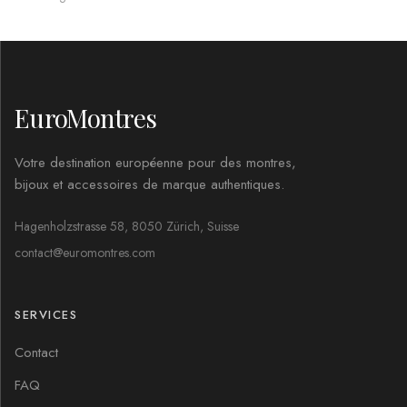
EuroMontres
Votre destination européenne pour des montres,
bijoux et accessoires de marque authentiques.
Hagenholzstrasse 58, 8050 Zürich, Suisse
contact@euromontres.com
SERVICES
Contact
FAQ