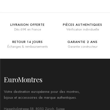
LIVRAISON OFFERTE
PIÈCES AUTHENTIQUES
Dès 69€ en France
Vérification individuelle
RETOUR 14 JOURS
GARANTIE 2 ANS
Échanges & remboursements
Garantie constructeur
EuroMontres
Votre destination européenne pour des montres,
bijoux et accessoires de marque authentiques.
Hagenholzstrasse 58, 8050 Zürich, Suisse