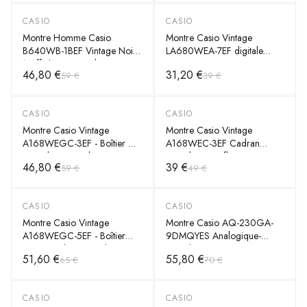
CASIO
CASIO
-
20
%
-
20
%
Montre Homme Casio
Montre Casio Vintage
B640WB-1BEF Vintage Noire
LA680WEA-7EF digitale
à Affichage Digital
grise unisexe en acier
46,80 €
31,20 €
59 €
39 €
CASIO
CASIO
-
20
%
-
20
%
Montre Casio Vintage
Montre Casio Vintage
A168WEGC-3EF - Boîtier Or
A168WEC-3EF Cadran
& Cadran Digital
Digital Camouflage Vert,
46,80 €
39 €
59 €
49 €
Camouflage Vert Militaire -
Bracelet Métal Unisexe
Unisexe
CASIO
CASIO
-
20
%
-
20
%
Montre Casio Vintage
Montre Casio AQ-230GA-
A168WEGC-5EF - Boîtier
9DMQYES Analogique-
Doré, Cadran Digital
Digitale Dorée Unisexe
51,60 €
55,80 €
65 €
70 €
Camouflage Marron -
Unisexe
CASIO
CASIO
-
20
%
-
36
%