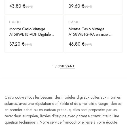
dorée unisexe
Digital sur maille milanaise
43,80 €
39,60 €
55 €
50 €
Argent - Unisexe
CASIO
CASIO
-
37
%
-
20
%
Montre Casio Vintage
Montre Casio Vintage
A158WETB-ADF Digitale
A158WETG-9A en acier
Noire Unisexe en Acier
doré, numérique, unisexe
37,20 €
46,80 €
59 €
59 €
1
/
3
SUIVANT
Casio couvre tous les besoins, des modèles digitaux cultes aux montres
solaires, avec une réputation de fiabilité et de simplicité d'usage. Idéales
en premier achat ou en cadeau pratique, elles sont proposées par un
revendeur européen, livrées d'origine avec garantie constructeur. Une
question technique ? Notre service francophone reste à votre écoute.