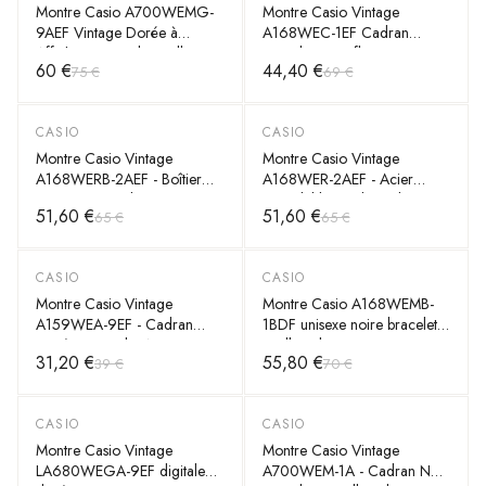
Montre Casio A700WEMG-
Montre Casio Vintage
9AEF Vintage Dorée à
A168WEC-1EF Cadran
Affichage Digital - maille
Digital Camouflage Gris,
60 €
44,40 €
75 €
69 €
milanaise Unisexe
Bracelet Acier Unisexe
CASIO
CASIO
-
20
%
-
20
%
Montre Casio Vintage
Montre Casio Vintage
A168WERB-2AEF - Boîtier
A168WER-2AEF - Acier
Anthracite, Cadran Turquoise
Inoxydable, Cadran Bleu
51,60 €
51,60 €
65 €
65 €
et Rose - Unisexe
Digital - Unisexe
CASIO
CASIO
-
20
%
-
20
%
Montre Casio Vintage
Montre Casio A168WEMB-
A159WEA-9EF - Cadran
1BDF unisexe noire bracelet
Doré & Bracelet Acier -
maille milanaise
31,20 €
55,80 €
39 €
70 €
Unisexe
CASIO
CASIO
-
20
%
-
20
%
Montre Casio Vintage
Montre Casio Vintage
LA680WEGA-9EF digitale
A700WEM-1A - Cadran Noir