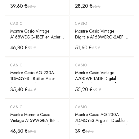
gris, bracelet maille milanaise
Acier Inoxydable Gris -
39,60 €
28,20 €
50 €
35 €
argent - Unisexe
Unisexe
CASIO
CASIO
-
20
%
-
20
%
Montre Casio Vintage
Montre Casio Vintage
A168WEGG-1BEF en Acier
Digitale A168WERG-2AEF -
Noir Digital Unisexe
Boîtier Or et Cadran
46,80 €
51,60 €
59 €
65 €
Dégradé Violet Rose -
Unisexe
CASIO
CASIO
-
20
%
-
20
%
Montre Casio AQ-230A-
Montre Casio Vintage
1DMQYES - Boîtier Acier
A700WE-1ADF Digital -
Argent & Cadran Noir -
Cadran Argent, Bracelet
35,40 €
55,20 €
44 €
69 €
Unisexe
Acier Inoxydable Unisexe
CASIO
CASIO
-
20
%
-
20
%
Montre Homme Casio
Montre Casio AQ-230A-
Vintage A159WGEA-1EF
7DMQYES Argent - Double
Digitale Dorée à Cadran
Affichage Analogique-Digital
46,80 €
39 €
59 €
49 €
Noir
- Unisexe