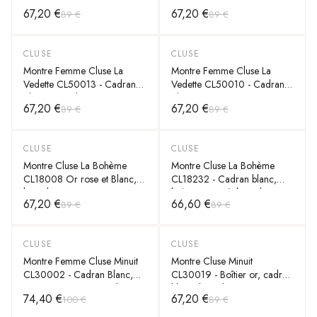
Boîtier Or Rose
blanc, bracelet cuir noir -
67,20 €
67,20 €
89 €
89 €
Unisexe
CLUSE
CLUSE
-
25
%
-
25
%
Montre Femme Cluse La
Montre Femme Cluse La
Vedette CL50013 - Cadran
Vedette CL50010 - Cadran
Blanc, Bracelet Cuir Gris
Blanc, Boîtier Or Rose,
67,20 €
67,20 €
89 €
89 €
Bracelet Cuir Rose
CLUSE
CLUSE
-
25
%
-
25
%
Montre Cluse La Bohème
Montre Cluse La Bohème
CL18008 Or rose et Blanc,
CL18232 - Cadran blanc,
bracelet cuir noir - Unisexe
boîtier argenté, bracelet cuir
67,20 €
66,60 €
89 €
89 €
bleu - Unisexe
CLUSE
CLUSE
-
25
%
-
25
%
Montre Femme Cluse Minuit
Montre Cluse Minuit
CL30002 - Cadran Blanc,
CL30019 - Boîtier or, cadran
Boîtier Or Rose, Bracelet Cuir
blanc, bracelet cuir noir -
74,40 €
67,20 €
100 €
89 €
Argent
Unisexe