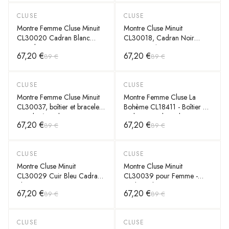
CLUSE
CLUSE
-
25
%
-
25
%
Montre Femme Cluse Minuit
Montre Cluse Minuit
CL30020 Cadran Blanc
CL30018, Cadran Noir
Bracelet Cuir Rose
33mm, Boîtier Or Rose,
67,20 €
67,20 €
89 €
89 €
Bracelet Cuir Gris - Unisexe
CLUSE
CLUSE
-
25
%
-
25
%
Montre Femme Cluse Minuit
Montre Femme Cluse La
CL30037, boîtier et bracelet
Bohème CL18411 - Boîtier or,
cuir doré, cadran noir
cadran noir, bracelet cuir gris
67,20 €
67,20 €
89 €
89 €
CLUSE
CLUSE
-
25
%
-
25
%
Montre Cluse Minuit
Montre Cluse Minuit
CL30029 Cuir Bleu Cadran
CL30039 pour Femme -
Blanc Boîtier Or Rose
Cadran Blanc, Boîtier Argent,
67,20 €
67,20 €
89 €
89 €
Bracelet Cuir Gris Électrique
CLUSE
CLUSE
-
25
%
-
25
%