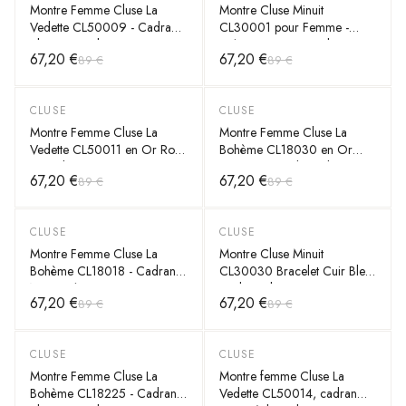
Montre Femme Cluse La
Montre Cluse Minuit
Vedette CL50009 - Cadran
CL30001 pour Femme -
Blanc, Bracelet Cuir Gris,
Boîtier Or Rose, Cadran
67,20 €
67,20 €
89 €
89 €
Boîtier Or Rose
Blanc, Bracelet Cuir Rose
Pâle
CLUSE
CLUSE
BEST-SELLER
-
25
%
-
25
%
Montre Femme Cluse La
Montre Femme Cluse La
Vedette CL50011 en Or Rose
Bohème CL18030 en Or
et Cadran Noir
Rose avec Cadran Blanc et
67,20 €
67,20 €
89 €
89 €
Bracelet Cuir
CLUSE
CLUSE
-
25
%
-
25
%
Montre Femme Cluse La
Montre Cluse Minuit
Bohème CL18018 - Cadran
CL30030 Bracelet Cuir Bleu
Noir, Boîtier Or Rose,
Cadran Blanc 33mm
67,20 €
67,20 €
89 €
89 €
Bracelet Cuir Gris
CLUSE
CLUSE
-
40
%
-
25
%
Montre Femme Cluse La
Montre femme Cluse La
Bohème CL18225 - Cadran
Vedette CL50014, cadran