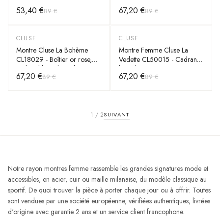
Blanc, Bracelet Cuir Vert
argenté, bracelet cuir noir
53,40 €
67,20 €
89 €
89 €
CLUSE
CLUSE
-
25
%
-
25
%
Montre Cluse La Bohème
Montre Femme Cluse La
CL18029 - Boîtier or rose,
Vedette CL50015 - Cadran et
cadran blanc, bracelet cuir
bracelet cuir noir
67,20 €
67,20 €
89 €
89 €
bleu - Unisexe
1
/
2
SUIVANT
Notre rayon montres femme rassemble les grandes signatures mode et
accessibles, en acier, cuir ou maille milanaise, du modèle classique au
sportif. De quoi trouver la pièce à porter chaque jour ou à offrir. Toutes
sont vendues par une société européenne, vérifiées authentiques, livrées
d'origine avec garantie 2 ans et un service client francophone.