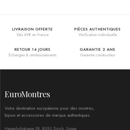
LIVRAISON OFFERTE
PIÈCES AUTHENTIQUES
Dès 69€ en France
Vérification individuelle
RETOUR 14 JOURS
GARANTIE 2 ANS
Échanges & remboursements
Garantie constructeur
EuroMontres
Votre destination européenne pour des montres,
bijoux et accessoires de marque authentiques.
Hagenholzstrasse 58, 8050 Zürich, Suisse