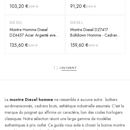
Boîtier Acier Noir, Cadran
Cadran 48mm Homme
103,20 €
91,20 €
259 €
229 €
Noir, Bracelet Cuir Marron
DIESEL
DIESEL
-
60
%
-
60
%
Montre Homme Diesel
Montre Diesel DZ7417
DZ4457 Acier Argenté avec
Boltdown Homme - Cadran
Cadran Noir
Noir Multi-Fonctions, Bracelet
135,60 €
159,60 €
339 €
399 €
Cuir Marron
1
/
6
SUIVANT
La
montre Diesel homme
ne ressemble à aucune autre : boîtiers
surdimensionnés, cadrans bruts, esthétique industrielle assumée. C'est la
marque du poignet qui affirme un caractère, loin des codes horlogers
classiques. Notre sélection réunit une large gamme de modèles
authentiques à prix outlet. Ce guide vous aide à choisir la bonne montre