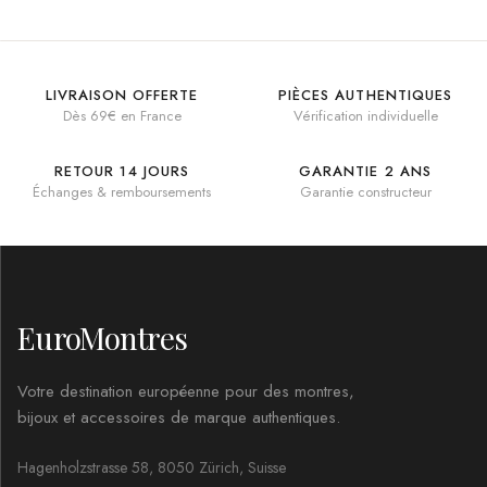
LIVRAISON OFFERTE
PIÈCES AUTHENTIQUES
Dès 69€ en France
Vérification individuelle
RETOUR 14 JOURS
GARANTIE 2 ANS
Échanges & remboursements
Garantie constructeur
EuroMontres
Votre destination européenne pour des montres,
bijoux et accessoires de marque authentiques.
Hagenholzstrasse 58, 8050 Zürich, Suisse