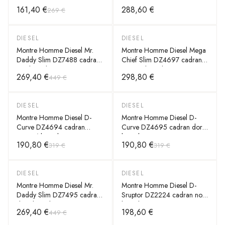
taupe bracelet acier
marron bracelet cuir
161,40 €
288,60 €
269 €
DIESEL
DIESEL
-
40
%
Montre Homme Diesel Mr.
Montre Homme Diesel Mega
Daddy Slim DZ7488 cadran
Chief Slim DZ4697 cadran
vert bracelet acier
marron bracelet acier
269,40 €
298,80 €
449 €
DIESEL
DIESEL
-
40
%
-
40
%
Montre Homme Diesel D-
Montre Homme Diesel D-
Curve DZ4694 cadran
Curve DZ4695 cadran doré
argenté bracelet acier
bracelet acier
190,80 €
190,80 €
319 €
319 €
DIESEL
DIESEL
-
40
%
Montre Homme Diesel Mr.
Montre Homme Diesel D-
Daddy Slim DZ7495 cadran
Sruptor DZ2224 cadran noir
doré bracelet acier
bracelet acier
269,40 €
198,60 €
449 €