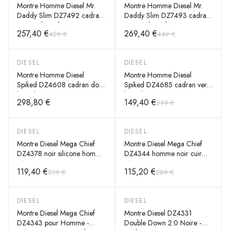
Montre Homme Diesel Mr.
Montre Homme Diesel Mr.
Daddy Slim DZ7492 cadran
Daddy Slim DZ7493 cadran
marron bracelet cuir
marron bracelet acier
257,40 €
269,40 €
429 €
449 €
DIESEL
DIESEL
-
50
%
Montre Homme Diesel
Montre Homme Diesel
Spiked DZ4608 cadran doré
Spiked DZ4685 cadran vert
bracelet acier
bracelet acier
298,80 €
149,40 €
299 €
DIESEL
DIESEL
-
50
%
-
60
%
Montre Diesel Mega Chief
Montre Diesel Mega Chief
DZ4378 noir silicone homme
DZ4344 homme noir cuir
51mm
51mm
119,40 €
115,20 €
239 €
289 €
DIESEL
DIESEL
-
60
%
-
60
%
Montre Diesel Mega Chief
Montre Diesel DZ4331
DZ4343 pour Homme -
Double Down 2.0 Noire -