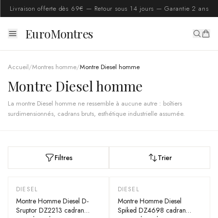
Livraison offerte dès 69€ — Retour sous 14 jours — Garantie 2 ans
EuroMontres
Accueil
/
Montres homme
/
Montre Diesel homme
Montre Diesel homme
La montre Diesel homme ne ressemble à aucune autre : boîtiers
surdimensionnés, cadrans bruts, esthétique industrielle assumée.
Filtres
Trier
DIESEL
DIESEL
-
40
%
Montre Homme Diesel D-
Montre Homme Diesel
Sruptor DZ2213 cadran
Spiked DZ4698 cadran