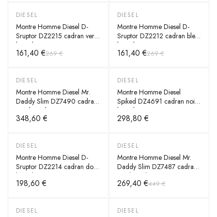
DIESEL
DIESEL
-
40
%
-
40
%
Montre Homme Diesel D-
Montre Homme Diesel D-
Sruptor DZ2215 cadran vert
Sruptor DZ2212 cadran bleu
bracelet acier
bracelet acier
161,40 €
161,40 €
269 €
269 €
DIESEL
DIESEL
Montre Homme Diesel Mr.
Montre Homme Diesel
Daddy Slim DZ7490 cadran
Spiked DZ4691 cadran noir
noir bracelet acier
bracelet acier
348,60 €
298,80 €
DIESEL
DIESEL
-
40
%
Montre Homme Diesel D-
Montre Homme Diesel Mr.
Sruptor DZ2214 cadran doré
Daddy Slim DZ7487 cadran
bracelet acier
gris bracelet acier
198,60 €
269,40 €
449 €
DIESEL
DIESEL
-
40
%
-
40
%