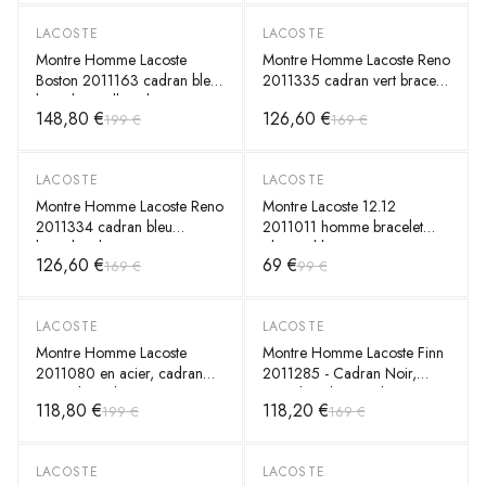
LACOSTE
LACOSTE
-
25
%
-
25
%
Montre Homme Lacoste
Montre Homme Lacoste Reno
Boston 2011163 cadran bleu
2011335 cadran vert bracelet
bracelet maille milanaise
acier
148,80 €
126,60 €
199 €
169 €
LACOSTE
LACOSTE
-
25
%
-
30
%
Montre Homme Lacoste Reno
Montre Lacoste 12.12
2011334 cadran bleu
2011011 homme bracelet
bracelet silicone
silicone bleu
126,60 €
69 €
169 €
99 €
LACOSTE
LACOSTE
-
40
%
-
30
%
Montre Homme Lacoste
Montre Homme Lacoste Finn
2011080 en acier, cadran
2011285 - Cadran Noir,
vert et bracelet argent
Bracelet Silicone Bleu
118,80 €
118,20 €
199 €
169 €
LACOSTE
LACOSTE
-
30
%
-
30
%