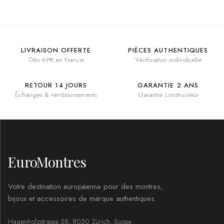
LIVRAISON OFFERTE
PIÈCES AUTHENTIQUES
Dès 69€ en France
Vérification individuelle
RETOUR 14 JOURS
GARANTIE 2 ANS
Échanges & remboursements
Garantie constructeur
EuroMontres
Votre destination européenne pour des montres,
bijoux et accessoires de marque authentiques.
Hagenholzstrasse 58, 8050 Zürich, Suisse