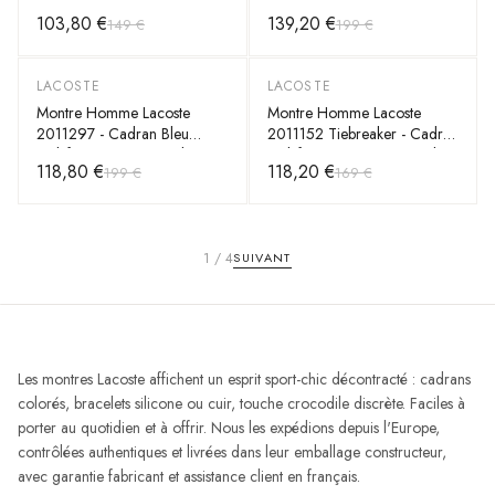
Bracelet Acier Argenté
Noir Multifonctions - Bracelet
103,80 €
139,20 €
149 €
199 €
Cuir Noir
LACOSTE
LACOSTE
-
40
%
-
30
%
Montre Homme Lacoste
Montre Homme Lacoste
2011297 - Cadran Bleu
2011152 Tiebreaker - Cadran
Multifonctions & Bracelet Cuir
Multifonctions Noir, Bracelet
118,80 €
118,20 €
199 €
169 €
Marine
Silicone Noir
1
/
4
SUIVANT
Les montres Lacoste affichent un esprit sport-chic décontracté : cadrans
colorés, bracelets silicone ou cuir, touche crocodile discrète. Faciles à
porter au quotidien et à offrir. Nous les expédions depuis l'Europe,
contrôlées authentiques et livrées dans leur emballage constructeur,
avec garantie fabricant et assistance client en français.