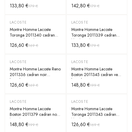
bracelet acier
noir bracelet acier
133,80 €
142,80 €
179 €
179 €
LACOSTE
LACOSTE
-
25
%
-
25
%
Montre Homme Lacoste
Montre Homme Lacoste
Toronga 2011340 cadran
Toronga 2011339 cadran
argenté bracelet tissu
bleu bracelet tissu
126,60 €
133,80 €
169 €
179 €
LACOSTE
LACOSTE
-
25
%
-
25
%
Montre Homme Lacoste Reno
Montre Homme Lacoste
2011336 cadran noir
Boston 2011345 cadran vert
bracelet acier
bracelet cuir
126,60 €
148,80 €
169 €
199 €
LACOSTE
LACOSTE
-
25
%
-
25
%
Montre Homme Lacoste
Montre Homme Lacoste
Boston 2011379 cadran noir
Toronga 2011343 cadran
bracelet cuir
bleu bracelet tissu
148,80 €
126,60 €
199 €
169 €