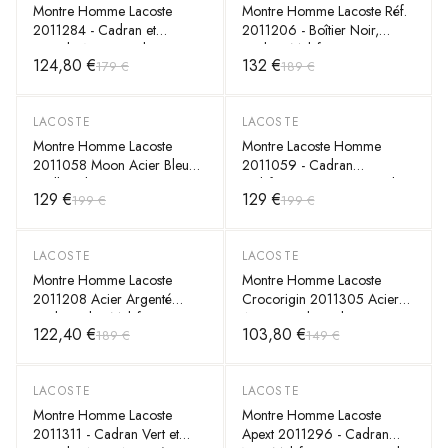
Montre Homme Lacoste
Montre Homme Lacoste Réf.
2011284 - Cadran et
2011206 - Boîtier Noir,
Bracelet Noir en Silicone
Cadran Multifonctions,
124,80 €
132 €
179 €
189 €
Bracelet Silicone
LACOSTE
LACOSTE
-
35
%
-
35
%
Montre Homme Lacoste
Montre Lacoste Homme
2011058 Moon Acier Bleu
2011059 - Cadran
maille milanaise
Multifonctions Gris, Bracelet
129 €
129 €
199 €
199 €
Cuir
LACOSTE
LACOSTE
-
35
%
-
30
%
Montre Homme Lacoste
Montre Homme Lacoste
2011208 Acier Argenté
Crocorigin 2011305 Acier
Cadran Bleu Multifonctions
Argent Cadran Bleu
122,40 €
103,80 €
189 €
149 €
Chronographe
LACOSTE
LACOSTE
-
30
%
-
30
%
Montre Homme Lacoste
Montre Homme Lacoste
2011311 - Cadran Vert et
Apext 2011296 - Cadran