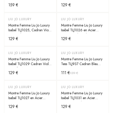
Acier Argenté
159 €
129 €
LIU JO LUXURY
LIU JO LUXURY
Montre Femme Liu Jo Luxury
Montre Femme Liu Jo Luxury
Isabel TLJ1025, Cadran Violet
Isabel TLJ1026 en Acier
et Bracelet Argent
Argent Cadran Bleu
129 €
129 €
LIU JO LUXURY
LIU JO LUXURY
-
20
%
Montre Femme Liu Jo Luxury
Montre Femme Liu Jo Luxury
Isabel TLJ1029 Cadran Violet
Tess TLJ937 Cadran Bleu
Bracelet Argent
Acier Argent
129 €
111 €
139 €
LIU JO LUXURY
LIU JO LUXURY
Montre Femme Liu Jo Luxury
Montre Femme Liu Jo Luxury
Isabel TLJ1027 en Acier
Isabel TLJ1031 en Acier
Argenté
Argent et Cadran Fuchsia
129 €
129 €