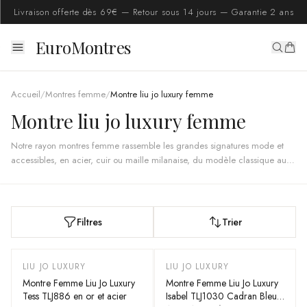
Livraison offerte dès 69€ — Retour sous 14 jours — Garantie 2 ans
EuroMontres
Accueil
/
Montres femme
/
Montre liu jo luxury femme
Montre liu jo luxury femme
Notre rayon montres femme rassemble les grandes signatures mode et
accessibles, en acier, cuir ou maille milanaise, du modèle classique au
sportif. De quoi trouver la pièce à porter chaque jour ou à offrir. Toutes
sont vendues par une société européenne, vérifiées authentiques, livrées
d'origine avec garantie 2 ans et un service client francophone.
Filtres
Trier
LIU JO LUXURY
LIU JO LUXURY
Montre Femme Liu Jo Luxury
Montre Femme Liu Jo Luxury
Tess TLJ886 en or et acier
Isabel TLJ1030 Cadran Bleu