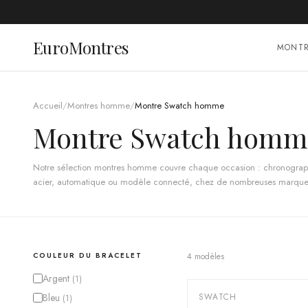
EuroMontres
MONT
Accueil
/
Montres homme
/
Montre Swatch homme
Montre Swatch homm
Notre sélection montres homme couvre chaque occasion : chronographe
acier, automatique ou modèle connecté, chez de nombreuses marques
s'équiper ou pour un cadeau sûr. Achat auprès d'une boutique europé
contrôlée, emballage constructeur, garantie 2 ans et retour sous 14 jours
COULEUR DU BRACELET
4
modèle
s
Argent
(
1
)
Bleu
SWATCH
(
1
)