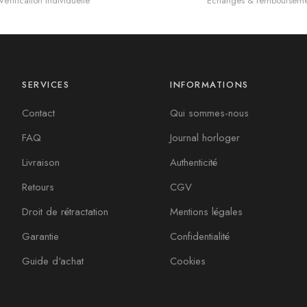
Vérification individuelle
Échanges & rembourseme
SERVICES
INFORMATIONS
Contact
Qui sommes-nous
FAQ
Journal horloger
Livraison
Authenticité
Retours
CGV
Droit de rétractation
Mentions légales
Garantie
Confidentialité
Guide d'achat
Cookies