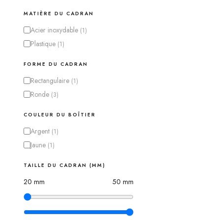
MATIÈRE DU CADRAN
Acier inoxydable
(
1
)
Plastique
(
1
)
FORME DU CADRAN
Rectangulaire
(
1
)
Ronde
(
3
)
COULEUR DU BOÎTIER
Argent
(
1
)
Jaune
(
1
)
TAILLE DU CADRAN (MM)
20
mm
50
mm