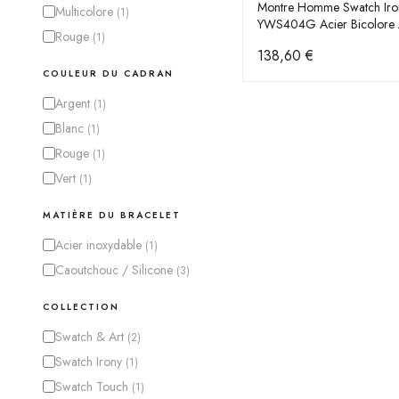
Montre Homme Swatch Iro
Multicolore
(
1
)
YWS404G Acier Bicolore A
Rouge
(
1
)
Or Rose
138,60 €
COULEUR DU CADRAN
Argent
(
1
)
Blanc
(
1
)
Rouge
(
1
)
Vert
(
1
)
MATIÈRE DU BRACELET
Acier inoxydable
(
1
)
Caoutchouc / Silicone
(
3
)
COLLECTION
Swatch & Art
(
2
)
Swatch Irony
(
1
)
Swatch Touch
(
1
)