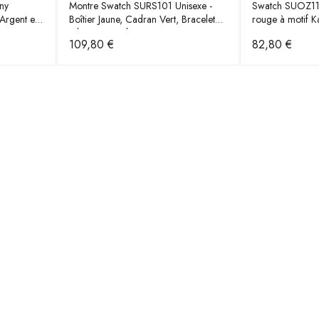
ny
Montre Swatch SURS101 Unisexe -
Swatch SUOZ114
rgent et
Boîtier Jaune, Cadran Vert, Bracelet
rouge à motif K
Silicone Tricolore
109,80 €
82,80 €