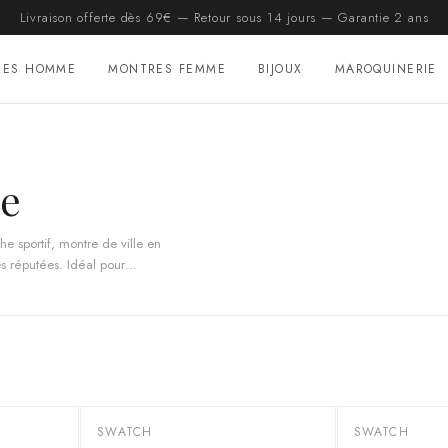
Livraison offerte dès 69€ — Retour sous 14 jours — Garantie 2 ans
RES HOMME
MONTRES FEMME
BIJOUX
MAROQUINERIE
e
 sportif, montre de ville en
 réputées. Idéal pour
enne, avec authenticité
 à vos frais.
SWATCH
SWATCH