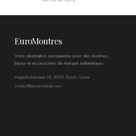
Dès 69€ en France
EuroMontres
Votre destination européenne pour des montres,
bijoux et accessoires de marque authentiques.
Hagenholzstrasse 58, 8050 Zürich, Suisse
contact@euromontres.com