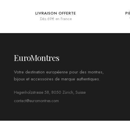
LIVRAISON OFFERTE
P
Dès 69€ en France
EuroMontres
Votre destination européenne pour des montres,
bijoux et accessoires de marque authentiques.
Hagenholzstrasse 58, 8050 Zürich, Suisse
contact@euromontres.com