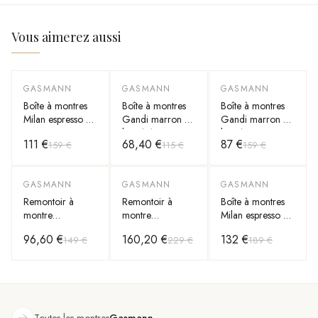
Vous aimerez aussi
GASMANN
GASMANN
GASMANN
-
30
%
-
40
%
-
45
%
Boîte à montres
Boîte à montres
Boîte à montres
Milan espresso à
Gandi marron en
Gandi marron en
8 compartiments
bois à 12
bois à 20
111 €
68,40 €
87 €
159 €
115 €
159 €
en bois massif
compartiments et
compartiments
couvercle vitré
avec tiroir et
couvercle vitré
GASMANN
GASMANN
GASMANN
-
35
%
-
30
%
-
30
%
Remontoir à
Remontoir à
Boîte à montres
montre
montre
Milan espresso à
automatique
automatique
12 compartiments
96,60 €
160,20 €
132 €
149 €
229 €
189 €
Capri bois ébène
Capri bois ébène
en bois massif
1 montre
2 montres
Toutes les montres
Gasmann