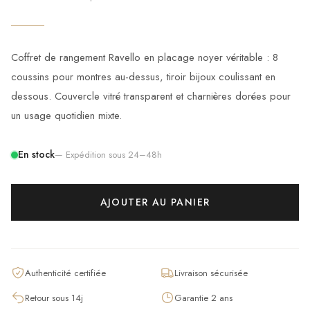
Coffret de rangement Ravello en placage noyer véritable : 8
coussins pour montres au-dessus, tiroir bijoux coulissant en
dessous. Couvercle vitré transparent et charnières dorées pour
un usage quotidien mixte.
En stock
— Expédition sous 24–48h
AJOUTER AU PANIER
Authenticité certifiée
Livraison sécurisée
Retour sous 14j
Garantie 2 ans