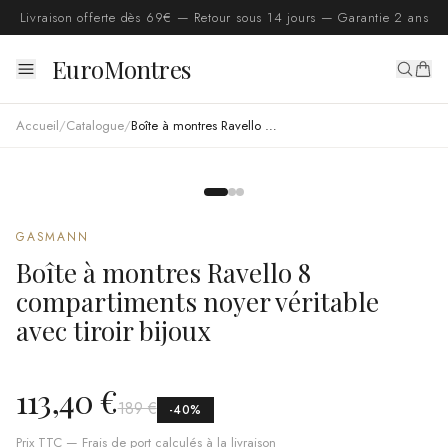
Livraison offerte dès 69€ — Retour sous 14 jours — Garantie 2 ans
EuroMontres
Accueil
/
Catalogue
/
Boîte à montres Ravello 8 compartiments noyer véritable avec tiroir bijoux
GASMANN
Boîte à montres Ravello 8
compartiments noyer véritable
avec tiroir bijoux
113,40 €
189 €
-
40
%
Prix TTC — Frais de port calculés à la livraison