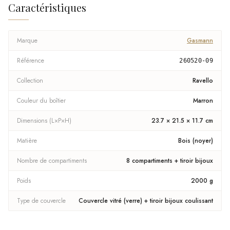
Caractéristiques
Marque
Gasmann
Référence
260520-09
Collection
Ravello
Couleur du boîtier
Marron
Dimensions (L×P×H)
23.7 × 21.5 × 11.7 cm
Matière
Bois (noyer)
Nombre de compartiments
8 compartiments + tiroir bijoux
Poids
2000 g
Type de couvercle
Couvercle vitré (verre) + tiroir bijoux coulissant