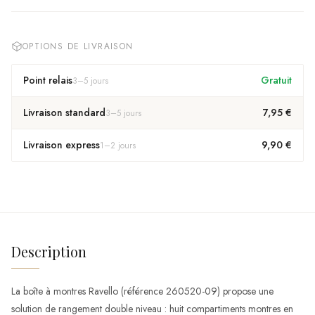
OPTIONS DE LIVRAISON
Point relais
Gratuit
3
–
5
jours
Livraison standard
7,95 €
3
–
5
jours
Livraison express
9,90 €
1
–
2
jours
Description
La boîte à montres Ravello (référence 260520-09) propose une
solution de rangement double niveau : huit compartiments montres en