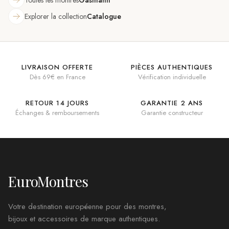
Explorer la collection
Catalogue
LIVRAISON OFFERTE
PIÈCES AUTHENTIQUES
Dès 69€ en France
Vérification individuelle
RETOUR 14 JOURS
GARANTIE 2 ANS
Échanges & remboursements
Garantie constructeur
EuroMontres
Votre destination européenne pour des montres,
bijoux et accessoires de marque authentiques.