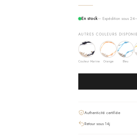
En stock
— Expédition sous 2
AUTRES COULEURS DISPONI
Couleur Marine
Orange
Bleu
Authenticité certifiée
Retour sous 14j