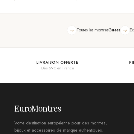
Toutes les montres
Guess
Ex
LIVRAISON OFFERTE
P
Dès 69€ en France
EuroMontres
Votre destination européenne pour des montres,
bijoux et accessoires de marque authentiques.