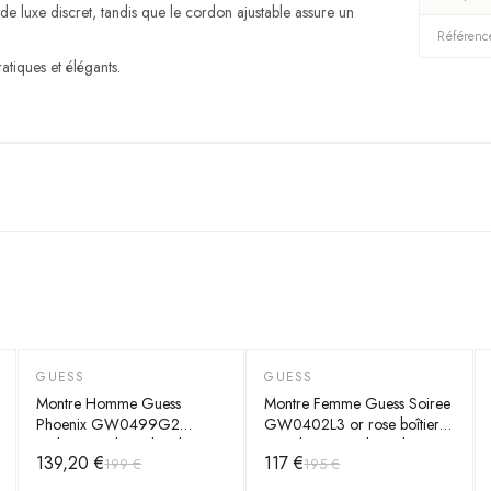
 de luxe discret, tandis que le cordon ajustable assure un
Référenc
atiques et élégants.
GUESS
GUESS
-
30
%
-
40
%
Montre Homme Guess
Montre Femme Guess Soiree
Phoenix GW0499G2
GW0402L3 or rose boîtier
cadran noir bracelet silicone
serti de cristaux bracelet
139,20 €
117 €
199 €
195 €
noir
maille milanaise