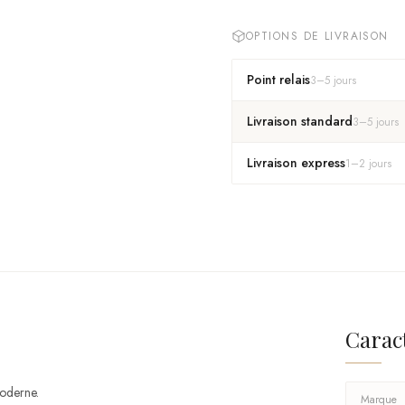
OPTIONS DE LIVRAISON
Point relais
3
–
5
jours
Livraison standard
3
–
5
jours
Livraison express
1
–
2
jours
Carac
moderne.
Marque