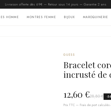
Livraison offerte dès 69€ — Retour sous 14 jours — Garantie 2 ans
RES HOMME
MONTRES FEMME
BIJOUX
MAROQUINERIE
GUESS
Bracelet cor
incrusté de 
12,60 €
28,80 €
-
5
Prix TTC — Frais de port calculés à