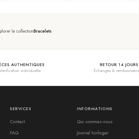
plorer la collection
Bracelets
IÈCES AUTHENTIQUES
RETOUR 14 JOURS
Vérification individuelle
Échanges & rembourseme
SERVICES
INFORMATIONS
Contact
Qui sommes-nous
FAQ
Journal horloger