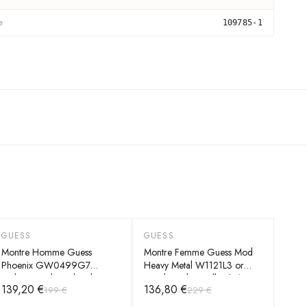
e
109785-1
GUESS
GUESS
-
30
%
-
40
%
Montre Homme Guess
Montre Femme Guess Mod
Phoenix GW0499G7
Heavy Metal W1121L3 or
cadran noir bracelet silicone
rose bracelet maille chaîne
139,20 €
136,80 €
199 €
229 €
noir
G-Link