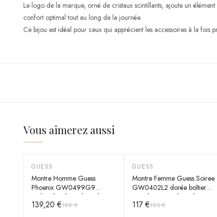
Le logo de la marque, orné de cristaux scintillants, ajoute un élément
confort optimal tout au long de la journée.
Ce bijou est idéal pour ceux qui apprécient les accessoires à la fois pr
Vous aimerez aussi
GUESS
GUESS
-
30
%
-
40
%
Montre Homme Guess
Montre Femme Guess Soiree
Phoenix GW0499G9
GW0402L2 dorée boîtier
cadran bordeaux bracelet
serti de cristaux bracelet
139,20 €
117 €
199 €
195 €
silicone transparent
maille milanaise acier doré