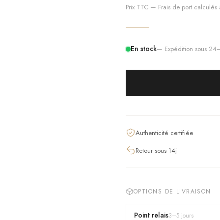
Prix TTC — Frais de port calculés à
En stock
— Expédition sous 2
Authenticité certifiée
Retour sous 14j
OPTIONS DE LIVRAISON
Point relais
3
–
5
jours