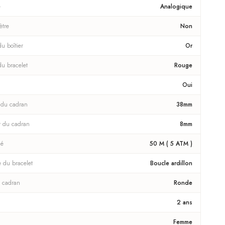
e
Analogique
ètre
Non
u boîtier
Or
du bracelet
Rouge
Oui
 du cadran
38mm
r du cadran
8mm
té
50 M ( 5 ATM )
e du bracelet
Boucle ardillon
 cadran
Ronde
2 ans
Femme