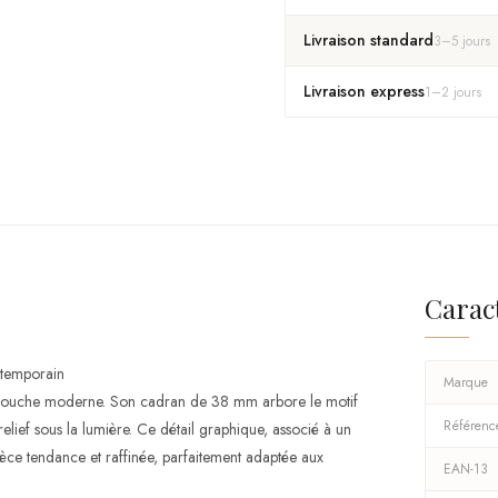
Livraison standard
3
–
5
jours
Livraison express
1
–
2
jours
Carac
ntemporain
Marque
e touche moderne. Son cadran de 38 mm arbore le motif
Référenc
relief sous la lumière. Ce détail graphique, associé à un
pièce tendance et raffinée, parfaitement adaptée aux
EAN-13