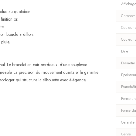
Affichag
solue au quotidien.
Chronom
inition or.
te.
Couleur d
ir boucle ardillon.
Couleur 
pluie.
Date
Diamètre
mal. Le bracelet en cuir bordeaux, d'une souplesse
agréable. La précision du mouvement quartz et la garantie
Epaisseu
horloger qui structure la silhouette avec élégance,
Etanchéi
Fermetur
Forme du
Garantie
Genre