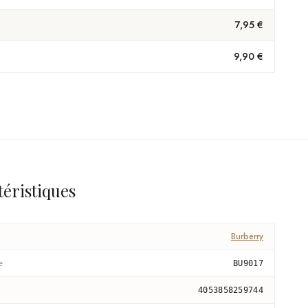
7,95 €
9,90 €
téristiques
Burberry
e
BU9017
4053858259744