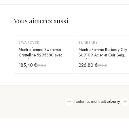
Vous aimerez aussi
SWAROVSKI
BURBERRY
-
40
%
-
40
%
Montre femme Swarovski
Montre Femme Burberry City
Crystalline 5295380 avec
BU9109 Acier et Cuir Beige
bracelet en cuir rouge
Motif Tartan
185,40 €
226,80 €
310 €
379 €
Toutes les montres
Burberry