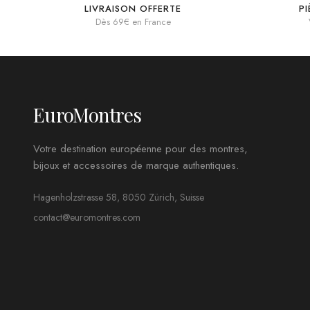
LIVRAISON OFFERTE
P
Dès 69€ en France
EuroMontres
Votre destination européenne pour des montres,
bijoux et accessoires de marque authentiques.
Hagenholzstrasse 58, 8050 Zürich, Suisse
contact@euromontres.com