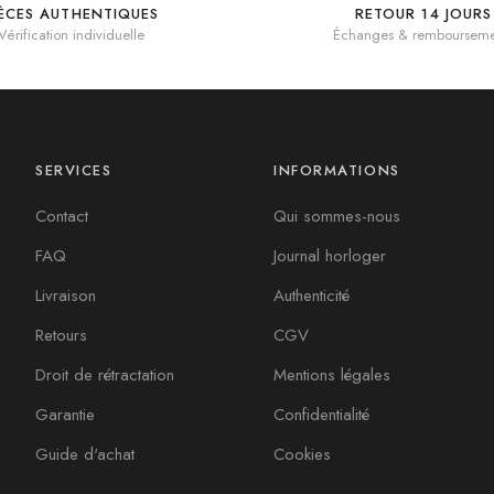
IÈCES AUTHENTIQUES
RETOUR 14 JOURS
Vérification individuelle
Échanges & rembourseme
SERVICES
INFORMATIONS
Contact
Qui sommes-nous
FAQ
Journal horloger
Livraison
Authenticité
Retours
CGV
Droit de rétractation
Mentions légales
Garantie
Confidentialité
Guide d'achat
Cookies