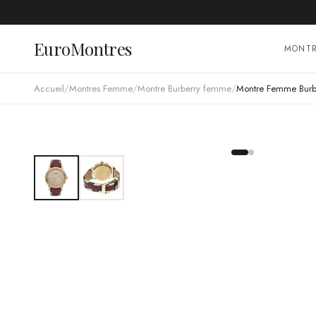
EuroMontres
MONT
Accueil
/
Montres Femme
/
Montre Burberry femme
/