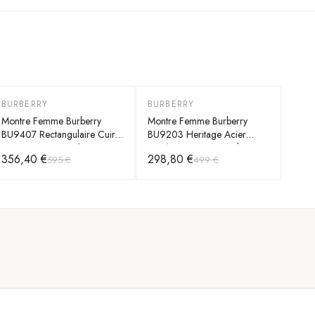
BURBERRY
BURBERRY
-
40
%
-
40
%
Montre Femme Burberry
Montre Femme Burberry
BU9407 Rectangulaire Cuir
BU9203 Heritage Acier
Beige et Verre Saphir
Doré Jaune Swiss Made
356,40 €
298,80 €
595 €
499 €