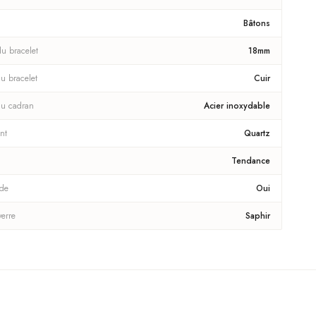
Bâtons
du bracelet
18mm
u bracelet
Cuir
du cadran
Acier inoxydable
nt
Quartz
Tendance
ade
Oui
verre
Saphir