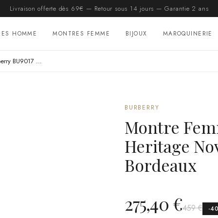
Livraison offerte dès 69€ — Retour sous 14 jours — Garantie 2 ans
RES HOMME
MONTRES FEMME
BIJOUX
MAROQUINERIE
Montre Femme Burberry BU9017 Heritage Nova Check en Cuir Bordeaux
BURBERRY
Montre Fem
Heritage No
Bordeaux
275,40 €
459 €
-
4