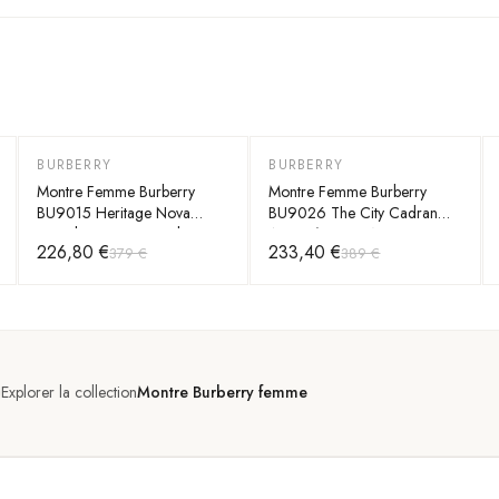
BURBERRY
BURBERRY
-
40
%
-
40
%
Montre Femme Burberry
Montre Femme Burberry
BU9015 Heritage Nova
BU9026 The City Cadran
Bracelet Cuir Haymarket
Argenté et Cuir Noir
226,80 €
233,40 €
379 €
389 €
Explorer la collection
Montre Burberry femme