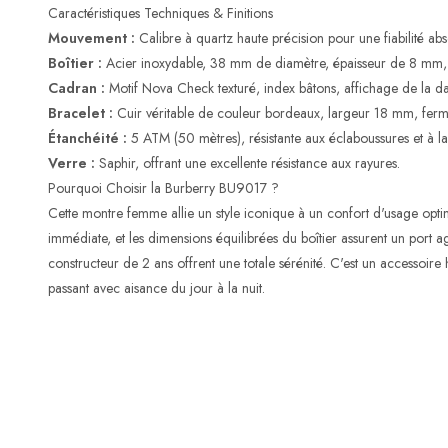
Caractéristiques Techniques & Finitions
Mouvement :
Calibre à quartz haute précision pour une fiabilité ab
Boîtier :
Acier inoxydable, 38 mm de diamètre, épaisseur de 8 mm, f
Cadran :
Motif Nova Check texturé, index bâtons, affichage de la da
Bracelet :
Cuir véritable de couleur bordeaux, largeur 18 mm, fermo
Étanchéité :
5 ATM (50 mètres), résistante aux éclaboussures et à la 
Verre :
Saphir, offrant une excellente résistance aux rayures.
Pourquoi Choisir la Burberry BU9017 ?
Cette montre femme allie un style iconique à un confort d'usage opti
immédiate, et les dimensions équilibrées du boîtier assurent un port 
constructeur de 2 ans offrent une totale sérénité. C'est un accessoire 
passant avec aisance du jour à la nuit.