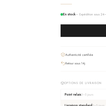
En stock
— Expédition sous 2
Authenticité certifiée
Retour sous 14j
OPTIONS DE LIVRAISON
Point relais
3
–
5
jours
Livraison standard
3
–
5
jours