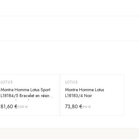
LOTUS
LOTUS
-
25
%
-
25
%
Montre Homme Lotus Sport
Montre Homme Lotus
L18184/5 Bracelet en résine
L18183/4 Noir
noire et lunette brune
81,60 €
73,80 €
109 €
99 €