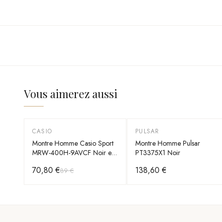
Vous aimerez aussi
CASIO
PULSAR
-
20
%
Montre Homme Casio Sport
Montre Homme Pulsar
MRW-400H-9AVCF Noir et
PT3375X1 Noir
Or
70,80 €
138,60 €
89 €