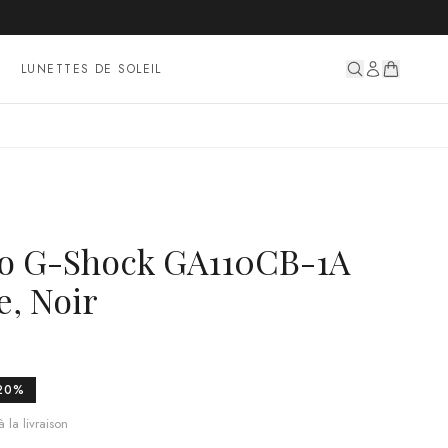
LUNETTES DE SOLEIL
io G-Shock GA110CB-1A
, Noir
20
%
 la livraison