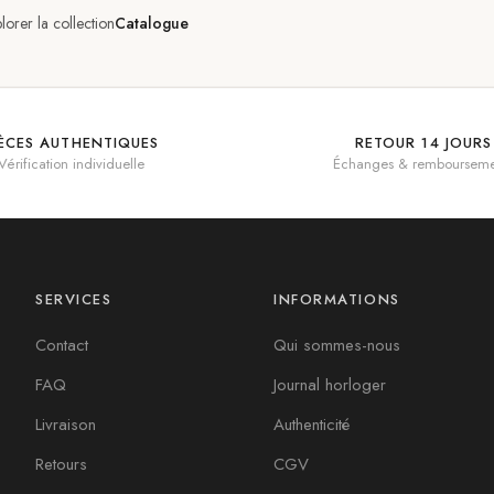
lorer la collection
Catalogue
IÈCES AUTHENTIQUES
RETOUR 14 JOURS
Vérification individuelle
Échanges & rembourseme
SERVICES
INFORMATIONS
Contact
Qui sommes-nous
FAQ
Journal horloger
Livraison
Authenticité
Retours
CGV