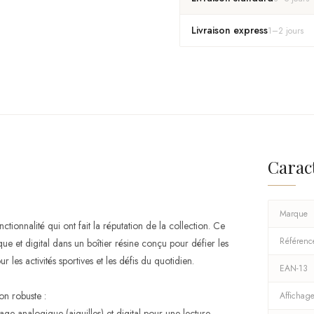
Livraison express
1
–
2
jours
Carac
Marque
onnalité qui ont fait la réputation de la collection. Ce
Référenc
 et digital dans un boîtier résine conçu pour défier les
es activités sportives et les défis du quotidien.
EAN-13
n robuste :
Affichag
ge analogique (aiguilles) et digital pour une lecture