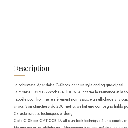
Description
La robustesse légendaire G-Shock dans un style analogique-digital
La montre Casio G-Shock GA110CB-1A incarne la résistance et la foncti
modèle pour homme, entièrement noir, associe un affichage analogique
chocs. Son étanchéité de 200 mètres en fait une compagne fiable pour l
Caractéristiques techniques et design
Cette G-Shock GA110CB-1A allie un look technique à une constructio
Mouvement et affichage
: Mouvement à quartz précis avec afficha