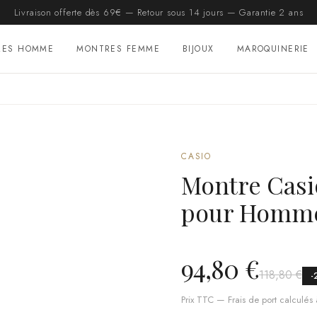
Livraison offerte dès 69€ — Retour sous 14 jours — Garantie 2 ans
RES HOMME
MONTRES FEMME
BIJOUX
MAROQUINERIE
CASIO
Montre Cas
pour Homme
94,80 €
118,80 €
-
Prix TTC — Frais de port calculés à