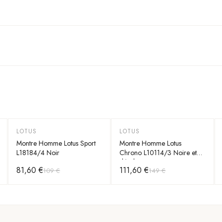
LOTUS
LOTUS
-
25
%
-
25
%
Montre Homme Lotus Sport
Montre Homme Lotus
L18184/4 Noir
Chrono L10114/3 Noire et
détails verts
81,60 €
111,60 €
109 €
149 €