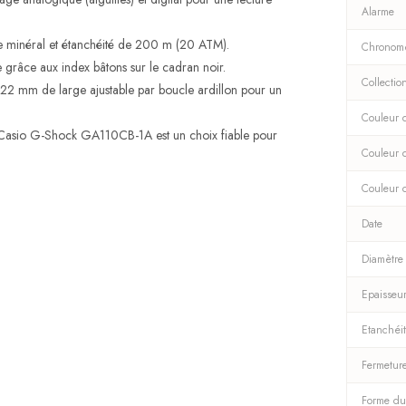
Alarme
erre minéral et étanchéité de 200 m (20 ATM).
Chronom
e grâce aux index bâtons sur le cadran noir.
Collectio
2 mm de large ajustable par boucle ardillon pour un
Couleur d
 la Casio G-Shock GA110CB-1A est un choix fiable pour
Couleur 
Couleur 
Date
Diamètre
Epaisseu
Etanchéi
Fermetur
Forme du