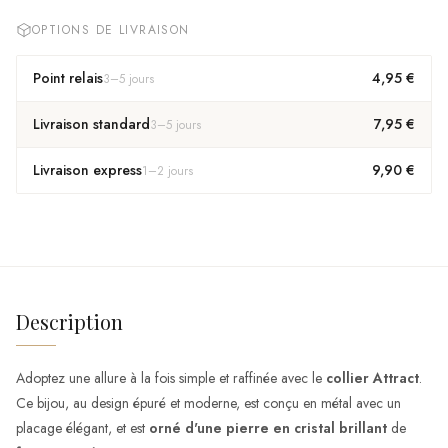
OPTIONS DE LIVRAISON
Point relais
4,95 €
3
–
5
jours
Livraison standard
7,95 €
3
–
5
jours
Livraison express
9,90 €
1
–
2
jours
Description
Adoptez une allure à la fois simple et raffinée avec le
collier Attract
.
Ce bijou, au design épuré et moderne, est conçu en métal avec un
placage élégant, et est
orné d'une pierre en cristal brillant
de