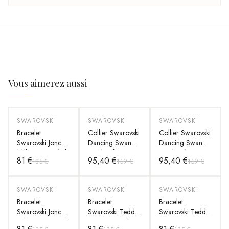
Vous aimerez aussi
SWAROVSKI
SWAROVSKI
SWAROVSKI
-
40
%
-
40
%
-
40
%
Bracelet
Collier Swarovski
Collier Swarovski
Swarovski Jonc
Dancing Swan
Dancing Swan
Millenia en métal
pendentif cygne
pendentif cygne
81 €
95,40 €
95,40 €
135 €
159 €
159 €
rhodié
en métal rhodié
en métal rhodié
SWAROVSKI
SWAROVSKI
SWAROVSKI
-
40
%
-
40
%
-
40
%
Bracelet
Bracelet
Bracelet
Swarovski Jonc
Swarovski Teddy
Swarovski Teddy
Millenia en métal
ours en métal
ours en métal