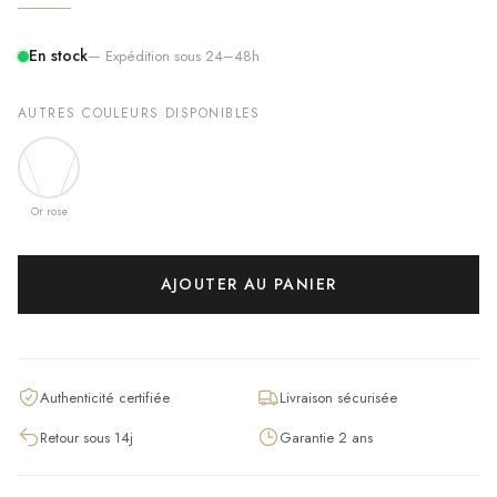
En stock
— Expédition sous 24–48h
AUTRES COULEURS DISPONIBLES
Or rose
AJOUTER AU PANIER
Authenticité certifiée
Livraison sécurisée
Retour sous 14j
Garantie 2 ans