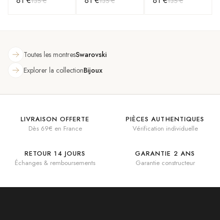
81 €
81 €
81 €
135 €
135 €
135 €
rhodié
plaqué or rose
plaqué or rose
Toutes les montres
Swarovski
Explorer la collection
Bijoux
LIVRAISON OFFERTE
PIÈCES AUTHENTIQUES
Dès 69€ en France
Vérification individuelle
RETOUR 14 JOURS
GARANTIE 2 ANS
Échanges & remboursements
Garantie constructeur