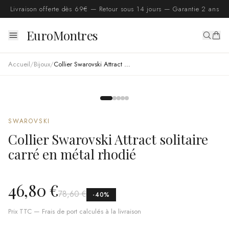
Livraison offerte dès 69€ — Retour sous 14 jours — Garantie 2 ans
EuroMontres
Accueil
/
Bijoux
/
Collier Swarovski Attract solitaire carré en métal rhodié
SWAROVSKI
Collier Swarovski Attract solitaire
carré en métal rhodié
46,80 €
78,60 €
-
40
%
Prix TTC — Frais de port calculés à la livraison