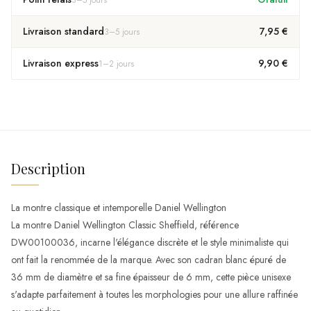
Livraison standard
7,95 €
3
–
5
jours
Livraison express
9,90 €
1
–
2
jours
Description
La montre classique et intemporelle Daniel Wellington
La montre Daniel Wellington Classic Sheffield, référence
DW00100036, incarne l'élégance discrète et le style minimaliste qui
ont fait la renommée de la marque. Avec son cadran blanc épuré de
36 mm de diamètre et sa fine épaisseur de 6 mm, cette pièce unisexe
s'adapte parfaitement à toutes les morphologies pour une allure raffinée