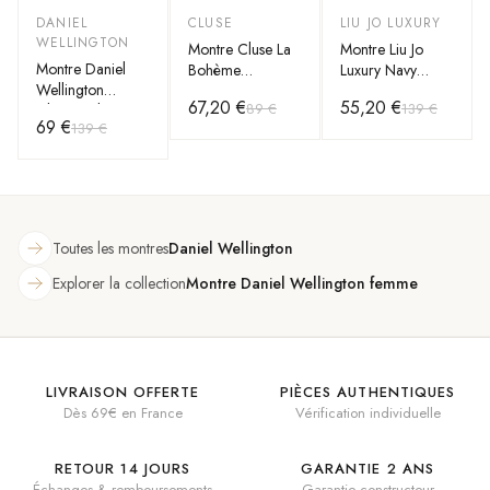
Noir
DANIEL
CLUSE
LIU JO LUXURY
-
50
%
-
25
%
-
60
%
WELLINGTON
Montre Cluse La
Montre Liu Jo
Montre Daniel
Bohème
Luxury Navy
Wellington
CL18406
TLJ968 noire
67,20 €
55,20 €
89 €
139 €
Classic Glasgow
Bracelet en cuir
69 €
139 €
DW00100031
noir
Bracelet NATO
bleu et blanc
Toutes les montres
Daniel Wellington
Explorer la collection
Montre Daniel Wellington femme
LIVRAISON OFFERTE
PIÈCES AUTHENTIQUES
Dès 69€ en France
Vérification individuelle
RETOUR 14 JOURS
GARANTIE 2 ANS
Échanges & remboursements
Garantie constructeur