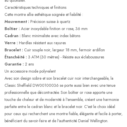
au quotidien.
Caractéristiques techniques et finitions
Cette montre allie esthétique soignée et fiabilité :
Mouvement :
Précision suisse à quartz
Boîtier :
Acier inoxydable finition or rose, 36 mm
Cadran :
Blanc minimaliste avec index bâtons
Verre :
Hardlex résistant aux rayures
Bracelet :
Cuir souple noir, largeur 18 mm, fermoir ardillon
Étanchéité :
3 ATM (30 mètres) - Résiste aux éclaboussures
Garantie :
2 ans
Un accessoire mode polyvalent
Avec son design sobre et son bracelet cuir noir interchangeable, la
Classic Sheffield DW00100036 se porte aussi bien avec une tenue
professionnelle que décontractée. Son boîtier or rose apporte une
touche de chaleur et de modernité à l'ensemble, créant une harmonie
parfaite entre le cadran blanc et le bracelet noir. C'est le choix idéal
pour ceux qui recherchent une montre fiable, élégante et facile à porter,
bénéficiant du savoir-faire et de l'authenticité Daniel Wellington.