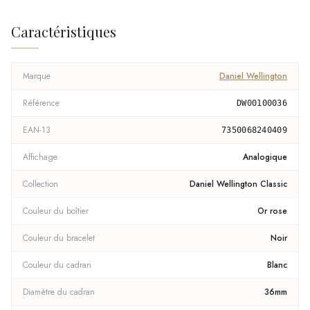
Caractéristiques
Marque
Daniel Wellington
Référence
DW00100036
EAN-13
7350068240409
Affichage
Analogique
Collection
Daniel Wellington Classic
Couleur du boîtier
Or rose
Couleur du bracelet
Noir
Couleur du cadran
Blanc
Diamètre du cadran
36mm