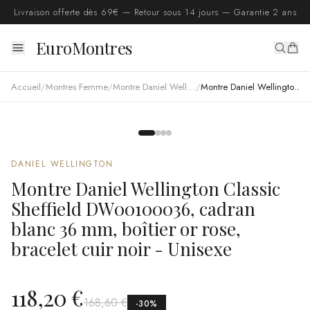
Livraison offerte dès 69€ — Retour sous 14 jours — Garantie 2 ans
EuroMontres
Accueil
/
Montres Femme
/
Montre Daniel Wellington femme
/
Montre Daniel Wellington Classic Sheffield DW00100036, cadran blanc 36 mm, boîtier or rose, bracelet cuir noir - Unisexe
DANIEL WELLINGTON
Montre Daniel Wellington Classic
Sheffield DW00100036, cadran
blanc 36 mm, boîtier or rose,
bracelet cuir noir - Unisexe
118,20 €
168,60 €
-
30
%