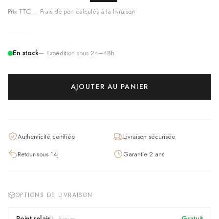
Prix TTC — Frais de port calculés à la livraison
En stock
— Expédition sous 24–48h
AJOUTER AU PANIER
Authenticité certifiée
Livraison sécurisée
Retour sous 14j
Garantie 2 ans
OPTIONS DE LIVRAISON
Point relais
Gratuit
3
–
5
jours