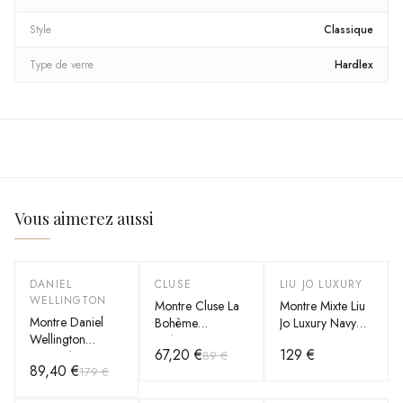
Style
Classique
Type de verre
Hardlex
Vous aimerez aussi
DANIEL
CLUSE
LIU JO LUXURY
-
50
%
-
25
%
WELLINGTON
Montre Cluse La
Montre Mixte Liu
Montre Daniel
Bohème
Jo Luxury Navy
Wellington
CL18008 Noir
TLJ965 Noir
67,20 €
129 €
89 €
DW00100092
bracelet en cuir
89,40 €
179 €
Dapper 34mm
noir
Bracelet Cuir