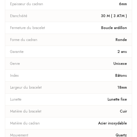
Epaisseur du cadran
6mm
Etanchéité
30 M ( 3 ATM )
Fermeture du bracelet
Boucle ardillon
Forme du cadran
Ronde
Garantie
2 ans
Genre
Unisexe
Index
Bâtons
Largeur du bracelet
18mm
Lunette
Lunette fixe
Matière du bracelet
Cuir
Matière du cadran
Acier inoxydable
Mouvement
Quartz