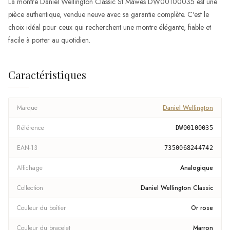
La montre Daniel Wellington Classic St Mawes DW00100035 est une
pièce authentique, vendue neuve avec sa garantie complète. C'est le
choix idéal pour ceux qui recherchent une montre élégante, fiable et
facile à porter au quotidien.
Caractéristiques
Marque
Daniel Wellington
Référence
DW00100035
EAN-13
7350068244742
Affichage
Analogique
Collection
Daniel Wellington Classic
Couleur du boîtier
Or rose
Couleur du bracelet
Marron