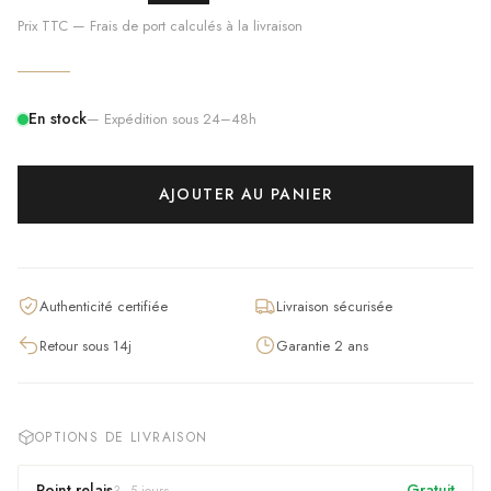
Prix TTC — Frais de port calculés à la livraison
En stock
— Expédition sous 24–48h
AJOUTER AU PANIER
Authenticité certifiée
Livraison sécurisée
Retour sous 14j
Garantie 2 ans
OPTIONS DE LIVRAISON
Point relais
Gratuit
3
–
5
jours