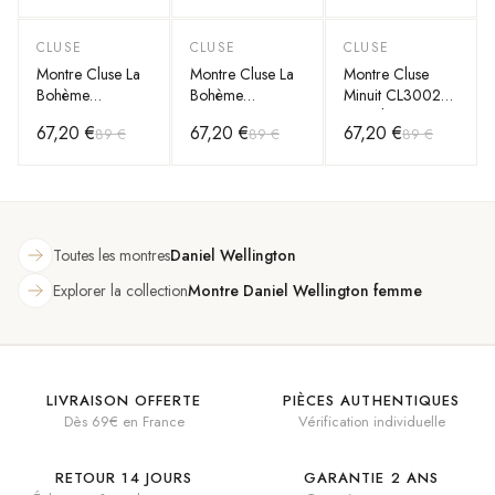
cuir marron
Bracelet Cuir
Bracelet NATO
Noir
bleu et blanc
CLUSE
CLUSE
CLUSE
-
25
%
-
25
%
-
25
%
Montre Cluse La
Montre Cluse La
Montre Cluse
Bohème
Bohème
Minuit CL30029
CL18025
CL18008 Noir
Bracelet en Jeans
67,20 €
67,20 €
67,20 €
89 €
89 €
89 €
Bracelet en Jeans
bracelet en cuir
Denim Bleu
Denim Bleu
noir
Toutes les montres
Daniel Wellington
Explorer la collection
Montre Daniel Wellington femme
LIVRAISON OFFERTE
PIÈCES AUTHENTIQUES
Dès 69€ en France
Vérification individuelle
RETOUR 14 JOURS
GARANTIE 2 ANS