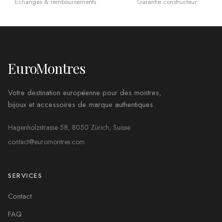
Échanges & remboursements
Garantie constructeur
EuroMontres
Votre destination européenne pour des montres,
bijoux et accessoires de marque authentiques.
Hagenholzstrasse 58, 8050 Zürich, Suisse
contact@euromontres.com
SERVICES
Contact
FAQ