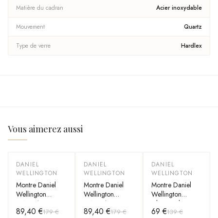
Matière du cadran
Acier inoxydable
Mouvement
Quartz
Type de verre
Hardlex
Vous aimerez aussi
DANIEL
DANIEL
DANIEL
-
50
%
-
50
%
-
50
%
WELLINGTON
WELLINGTON
WELLINGTON
Montre Daniel
Montre Daniel
Montre Daniel
Wellington
Wellington
Wellington
DW00100097
DW00100092
Classic Glasgow
89,40 €
89,40 €
69 €
179 €
179 €
139 €
en acier poli et
Dapper 34mm
DW00100031