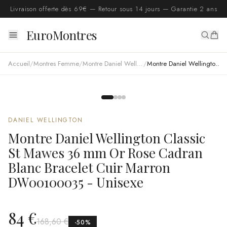
Livraison offerte dès 69€ — Retour sous 14 jours — Garantie 2 ans
EuroMontres
Accueil
/
Montres Femme
/
Montre Daniel Wellington femme
/
Montre Daniel Wellington Classic St Mawes 36 mm Or Rose Cadran Blanc Bracelet Cuir Marron DW00100035 - Unisexe
DANIEL WELLINGTON
Montre Daniel Wellington Classic
St Mawes 36 mm Or Rose Cadran
Blanc Bracelet Cuir Marron
DW00100035 - Unisexe
84 €
168,60 €
-
50
%