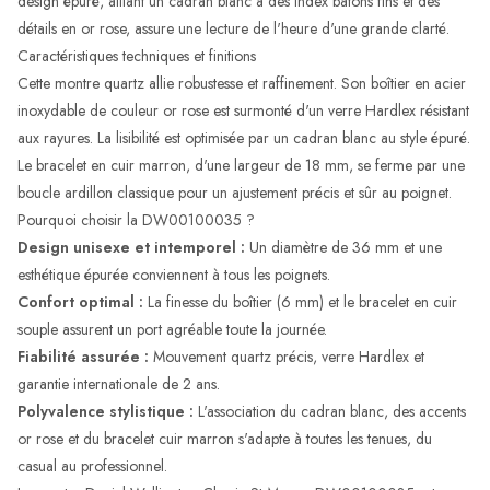
design épuré, alliant un cadran blanc à des index bâtons fins et des
détails en or rose, assure une lecture de l'heure d'une grande clarté.
Caractéristiques techniques et finitions
Cette montre quartz allie robustesse et raffinement. Son boîtier en acier
inoxydable de couleur or rose est surmonté d'un verre Hardlex résistant
aux rayures. La lisibilité est optimisée par un cadran blanc au style épuré.
Le bracelet en cuir marron, d'une largeur de 18 mm, se ferme par une
boucle ardillon classique pour un ajustement précis et sûr au poignet.
Pourquoi choisir la DW00100035 ?
Design unisexe et intemporel :
Un diamètre de 36 mm et une
esthétique épurée conviennent à tous les poignets.
Confort optimal :
La finesse du boîtier (6 mm) et le bracelet en cuir
souple assurent un port agréable toute la journée.
Fiabilité assurée :
Mouvement quartz précis, verre Hardlex et
garantie internationale de 2 ans.
Polyvalence stylistique :
L'association du cadran blanc, des accents
or rose et du bracelet cuir marron s'adapte à toutes les tenues, du
casual au professionnel.