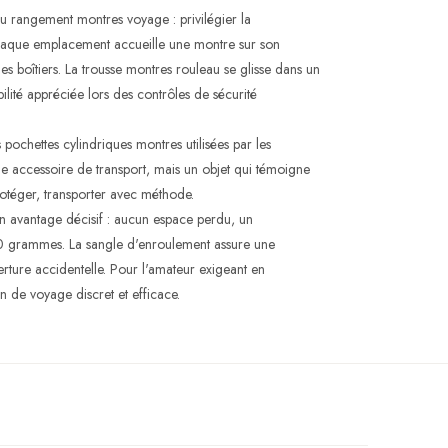
u rangement montres voyage : privilégier la
. Chaque emplacement accueille une montre sur son
 des boîtiers. La trousse montres rouleau se glisse dans un
ilité appréciée lors des contrôles de sécurité
ochettes cylindriques montres utilisées par les
mple accessoire de transport, mais un objet qui témoigne
rotéger, transporter avec méthode.
 avantage décisif : aucun espace perdu, un
0 grammes. La sangle d'enroulement assure une
verture accidentelle. Pour l'amateur exigeant en
 de voyage discret et efficace.