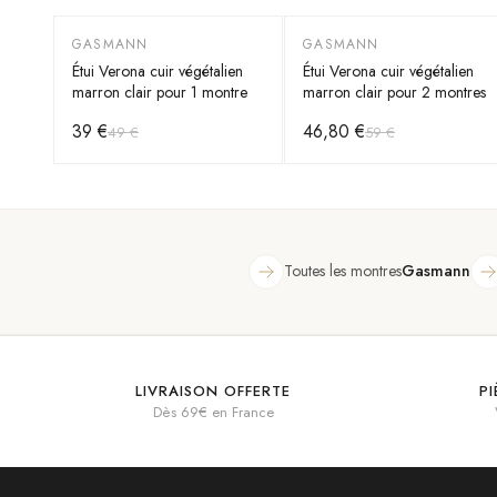
GASMANN
GASMANN
-
20
%
-
20
%
Étui Verona cuir végétalien
Étui Verona cuir végétalien
marron clair pour 1 montre
marron clair pour 2 montres
39 €
46,80 €
49 €
59 €
Toutes les montres
Gasmann
LIVRAISON OFFERTE
P
Dès 69€ en France