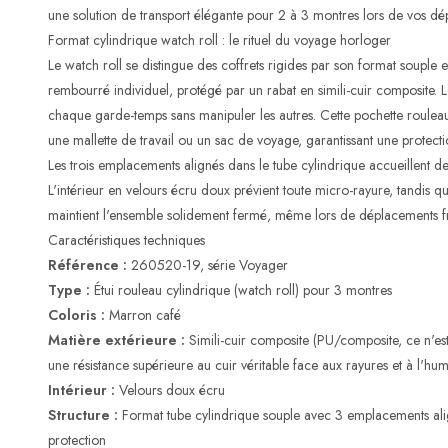
une solution de transport élégante pour 2 à 3 montres lors de vos d
Format cylindrique watch roll : le rituel du voyage horloger
Le watch roll se distingue des coffrets rigides par son format soupl
rembourré individuel, protégé par un rabat en simili-cuir composite.
chaque garde-temps sans manipuler les autres. Cette pochette roulea
une mallette de travail ou un sac de voyage, garantissant une protecti
Les trois emplacements alignés dans le tube cylindrique accueillent
L'intérieur en velours écru doux prévient toute micro-rayure, tandis 
maintient l'ensemble solidement fermé, même lors de déplacements f
Caractéristiques techniques
Référence :
260520-19, série Voyager
Type :
Étui rouleau cylindrique (watch roll) pour 3 montres
Coloris :
Marron café
Matière extérieure :
Simili-cuir composite (PU/composite, ce n'est
une résistance supérieure au cuir véritable face aux rayures et à l'hum
Intérieur :
Velours doux écru
Structure :
Format tube cylindrique souple avec 3 emplacements alig
protection