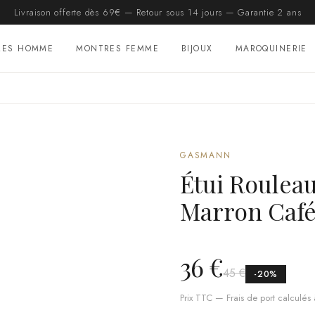
Livraison offerte dès 69€ — Retour sous 14 jours — Garantie 2 ans
RES HOMME
MONTRES FEMME
BIJOUX
MAROQUINERIE
GASMANN
Étui Roulea
Marron Café
36 €
45 €
-
20
%
Prix TTC — Frais de port calculés à