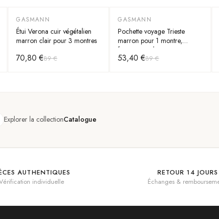
GASMANN
GASMANN
-
20
%
-
40
%
Étui Verona cuir végétalien
Pochette voyage Trieste
marron clair pour 3 montres
marron pour 1 montre,
fermeture rabat
70,80 €
53,40 €
89 €
89 €
Explorer la collection
Catalogue
IÈCES AUTHENTIQUES
RETOUR 14 JOURS
Vérification individuelle
Échanges & rembourseme