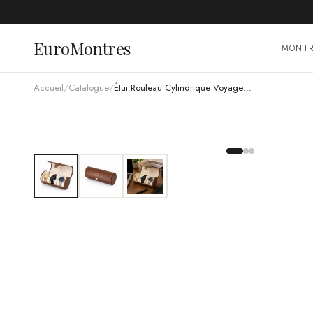
EuroMontres
MONT
Accueil
/
Catalogue
/
Étui Rouleau Cylindrique Voyager Marron Café 3 Montres Watch Roll