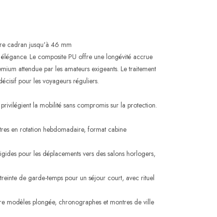
tre cadran jusqu'à 46 mm
 élégance. Le composite PU offre une longévité accrue
remium attendue par les amateurs exigeants. Le traitement
décisif pour les voyageurs réguliers.
rivilégient la mobilité sans compromis sur la protection.
tres en rotation hebdomadaire, format cabine
rigides pour les déplacements vers des salons horlogers,
reinte de garde-temps pour un séjour court, avec rituel
re modèles plongée, chronographes et montres de ville