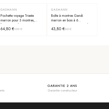
GASMANN
GASMANN
-
40
%
-
45
%
Pochette voyage Trieste
Boîte à montres Gandi
marron pour 3 montres,
marron en bois à 6
fermeture rabat
compartiments et couvercle
64,80 €
43,80 €
109 €
80 €
vitré
GARANTIE 2 ANS
nts
Garantie constructeur