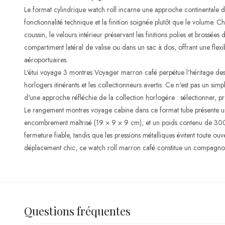
Le format cylindrique watch roll incarne une approche continentale d
fonctionnalité technique et la finition soignée plutôt que le volume
coussin, le velours intérieur préservant les finitions polies et brossées
compartiment latéral de valise ou dans un sac à dos, offrant une flexib
aéroportuaires.
L'étui voyage 3 montres Voyager marron café perpétue l'héritage des p
horlogers itinérants et les collectionneurs avertis. Ce n'est pas un si
d'une approche réfléchie de la collection horlogère : sélectionner, p
Le rangement montres voyage cabine dans ce format tube présente un
encombrement maîtrisé (19 × 9 × 9 cm), et un poids contenu de 30
fermeture fiable, tandis que les pressions métalliques évitent toute ou
déplacement chic, ce watch roll marron café constitue un compagnon
Questions fréquentes