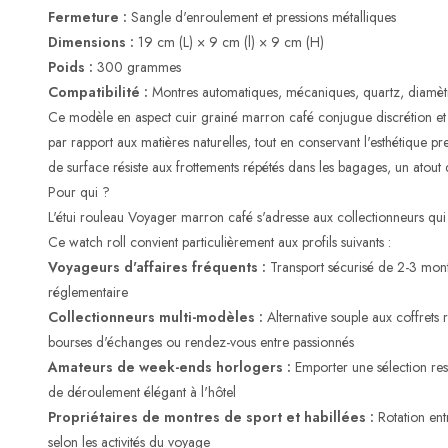
Fermeture :
Sangle d'enroulement et pressions métalliques
Dimensions :
19 cm (L) × 9 cm (l) × 9 cm (H)
Poids :
300 grammes
Compatibilité :
Montres automatiques, mécaniques, quartz, diamè
Ce modèle en aspect cuir grainé marron café conjugue discrétion et
par rapport aux matières naturelles, tout en conservant l'esthétique p
de surface résiste aux frottements répétés dans les bagages, un atout 
Pour qui ?
L'étui rouleau Voyager marron café s'adresse aux collectionneurs qui p
Ce watch roll convient particulièrement aux profils suivants :
Voyageurs d'affaires fréquents :
Transport sécurisé de 2-3 mon
réglementaire
Collectionneurs multi-modèles :
Alternative souple aux coffrets 
bourses d'échanges ou rendez-vous entre passionnés
Amateurs de week-ends horlogers :
Emporter une sélection rest
de déroulement élégant à l'hôtel
Propriétaires de montres de sport et habillées :
Rotation ent
selon les activités du voyage