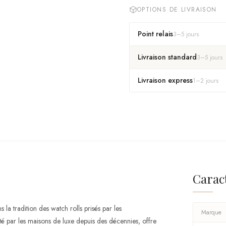
OPTIONS DE LIVRAISON
Point relais
3
–
5
jours
Livraison standard
3
–
5
jours
Livraison express
1
–
2
jours
Carac
la tradition des watch rolls prisés par les
Marque
 par les maisons de luxe depuis des décennies, offre