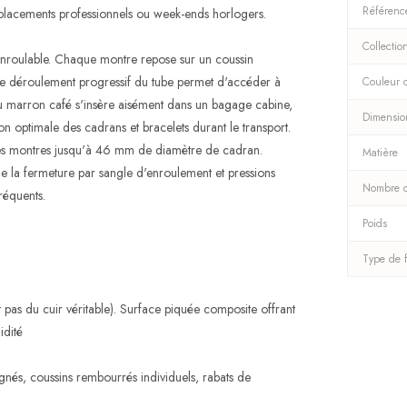
Référenc
éplacements professionnels ou week-ends horlogers.
Collectio
e enroulable. Chaque montre repose sur un coussin
 Le déroulement progressif du tube permet d'accéder à
Couleur d
u marron café s'insère aisément dans un bagage cabine,
Dimensio
on optimale des cadrans et bracelets durant le transport.
 des montres jusqu'à 46 mm de diamètre de cadran.
Matière
que la fermeture par sangle d'enroulement et pressions
Nombre d
réquents.
Poids
Type de 
 pas du cuir véritable). Surface piquée composite offrant
idité
nés, coussins rembourrés individuels, rabats de