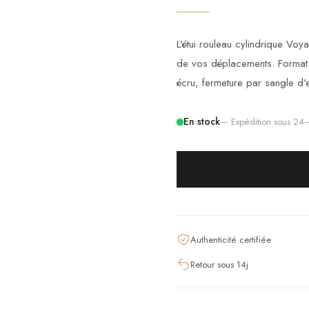
L'étui rouleau cylindrique Voy
de vos déplacements. Format w
écru, fermeture par sangle d'
En stock
— Expédition sous 2
Authenticité certifiée
Retour sous 14j