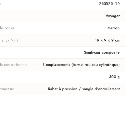
e
260520-19
n
Voyager
u boîtier
Marron
ns (L×P×H)
19 × 9 × 9 cm
Simili-cuir composite
e compartiments
3 emplacements (format rouleau cylindrique)
300 g
fermeture
Rabat à pression / sangle d'enroulement