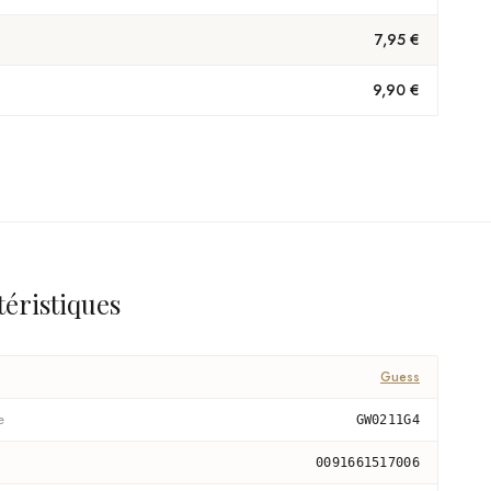
7,95 €
9,90 €
téristiques
Guess
e
GW0211G4
0091661517006