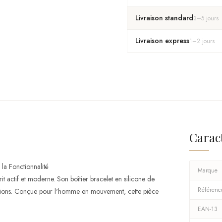
Livraison standard
3
–
5
jours
Livraison express
1
–
2
jours
Carac
a Fonctionnalité
Marque
ctif et moderne. Son boîtier bracelet en silicone de
Référenc
onctions. Conçue pour l'homme en mouvement, cette pièce
EAN-13