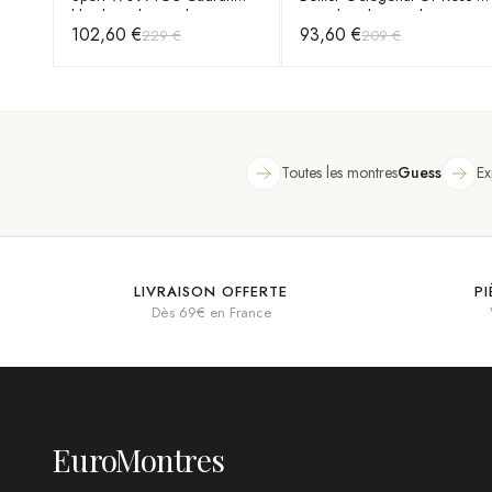
bleu bracelet en silicone
Bracelet Silicone Bleu
102,60 €
93,60 €
229 €
209 €
Toutes les montres
Guess
Ex
LIVRAISON OFFERTE
P
Dès 69€ en France
EuroMontres