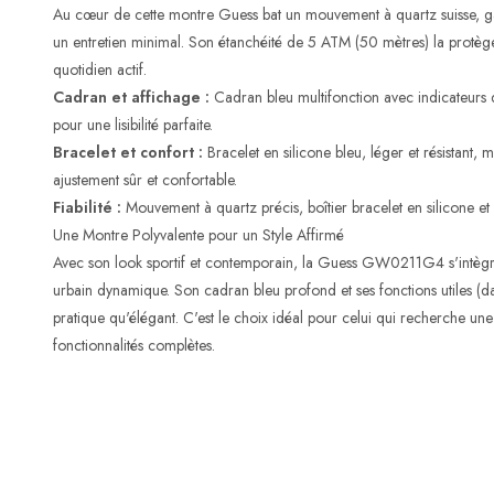
Au cœur de cette montre Guess bat un mouvement à quartz suisse, gara
un entretien minimal. Son étanchéité de 5 ATM (50 mètres) la protège
quotidien actif.
Cadran et affichage :
Cadran bleu multifonction avec indicateurs d
pour une lisibilité parfaite.
Bracelet et confort :
Bracelet en silicone bleu, léger et résistant,
ajustement sûr et confortable.
Fiabilité :
Mouvement à quartz précis, boîtier bracelet en silicone et
Une Montre Polyvalente pour un Style Affirmé
Avec son look sportif et contemporain, la Guess GW0211G4 s'intègre
urbain dynamique. Son cadran bleu profond et ses fonctions utiles (d
pratique qu'élégant. C'est le choix idéal pour celui qui recherche un
fonctionnalités complètes.