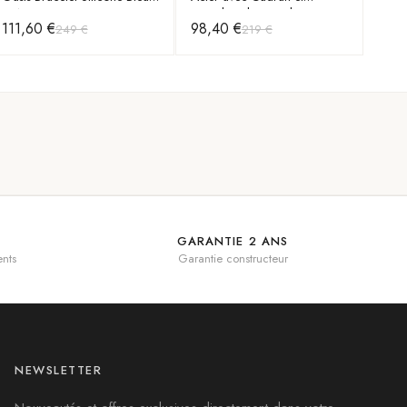
et Acier
Bracelet Silicone Bleu
111,60 €
98,40 €
249 €
219 €
GARANTIE 2 ANS
nts
Garantie constructeur
NEWSLETTER