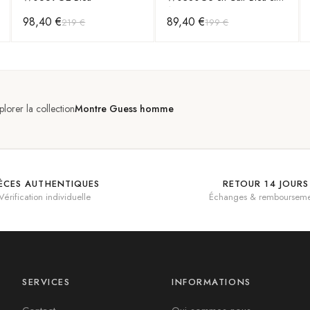
Acier Or Rose
98,40 €
89,40 €
219 €
199 €
plorer la collection
Montre Guess homme
IÈCES AUTHENTIQUES
RETOUR 14 JOURS
Vérification individuelle
Échanges & rembourseme
SERVICES
INFORMATIONS