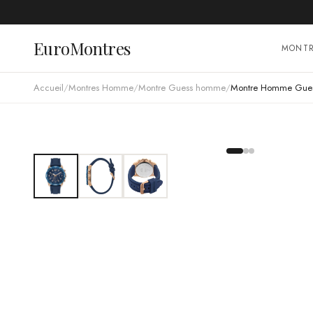
EuroMontres
MONT
Accueil
/
Montres Homme
/
Montre Guess homme
/