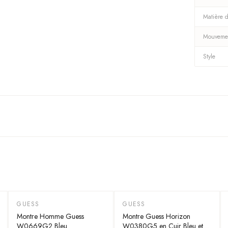
Matière d
Mouveme
Style
GUESS
GUESS
-
55
%
-
55
%
Montre Homme Guess
Montre Guess Horizon
W0669G2 Bleu
W0380G5 en Cuir Bleu et