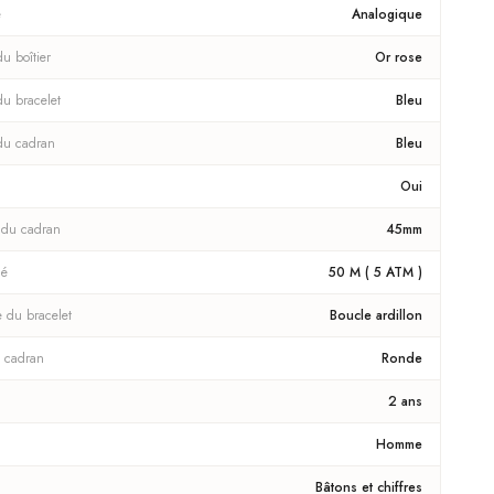
e
Analogique
u boîtier
Or rose
du bracelet
Bleu
du cadran
Bleu
Oui
 du cadran
45mm
té
50 M ( 5 ATM )
e du bracelet
Boucle ardillon
 cadran
Ronde
2 ans
Homme
Bâtons et chiffres