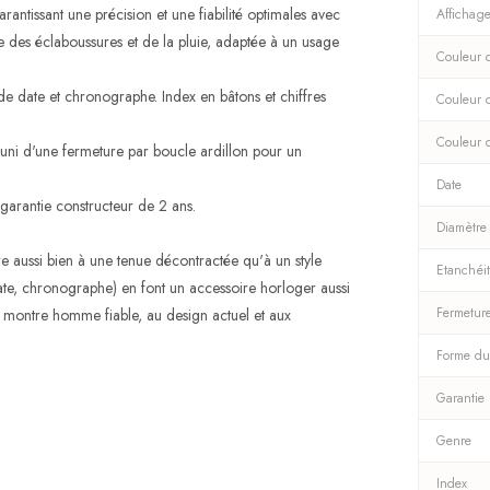
ntissant une précision et une fiabilité optimales avec
Affichag
 des éclaboussures et de la pluie, adaptée à un usage
Couleur d
e date et chronographe. Index en bâtons et chiffres
Couleur 
Couleur 
 muni d'une fermeture par boucle ardillon pour un
Date
 garantie constructeur de 2 ans.
Diamètre
 aussi bien à une tenue décontractée qu'à un style
Etanchéi
ate, chronographe) en font un accessoire horloger aussi
Fermetur
e montre homme fiable, au design actuel et aux
Forme du
Garantie
Genre
Index