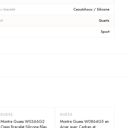
u bracelet
Caoutchouc / Silicone
nt
Quartz
Sport
GUESS
GUESS
-
55
%
-
55
%
Montre Guess W0366G2
Montre Guess W0864G5 en
Oasis Bracelet Silicone Bleu
Acier avec Cadran et