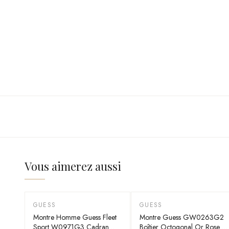
Vous aimerez aussi
GUESS
GUESS
-
55
%
-
55
%
Montre Homme Guess Fleet
Montre Guess GW0263G2
Sport W0971G3 Cadran
Boîtier Octogonal Or Rose et