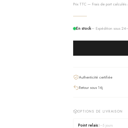
Prix TTC — Frais de port calculés à
En stock
— Expédition sous 2
Authenticité certifiée
Retour sous 14j
OPTIONS DE LIVRAISON
Point relais
3
–
5
jours