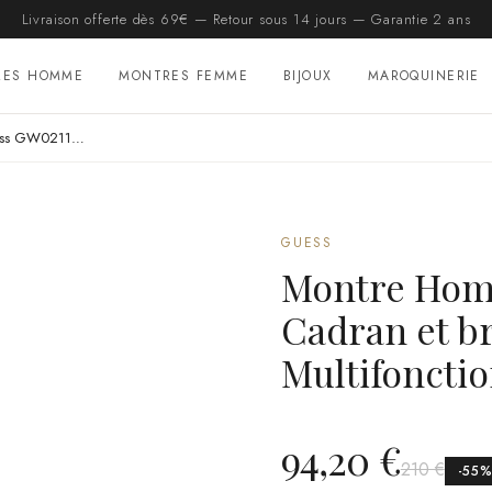
Livraison offerte dès 69€ — Retour sous 14 jours — Garantie 2 ans
RES HOMME
MONTRES FEMME
BIJOUX
MAROQUINERIE
Montre Homme Guess GW0211G4 - Cadran et bracelet silicone bleu - Multifonctions
GUESS
Montre Hom
Cadran et br
Multifoncti
94,20 €
210 €
-
55