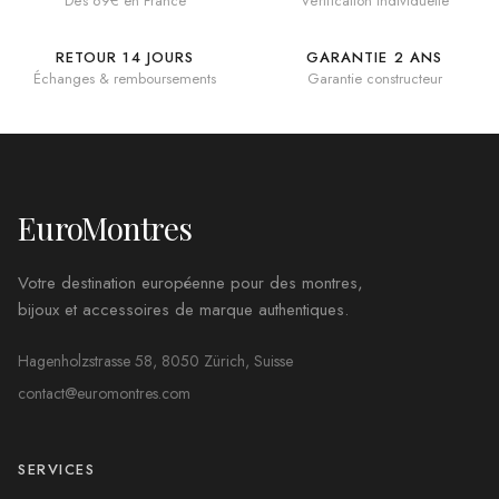
Dès 69€ en France
Vérification individuelle
RETOUR 14 JOURS
GARANTIE 2 ANS
Échanges & remboursements
Garantie constructeur
EuroMontres
Votre destination européenne pour des montres,
bijoux et accessoires de marque authentiques.
Hagenholzstrasse 58, 8050 Zürich, Suisse
contact@euromontres.com
SERVICES