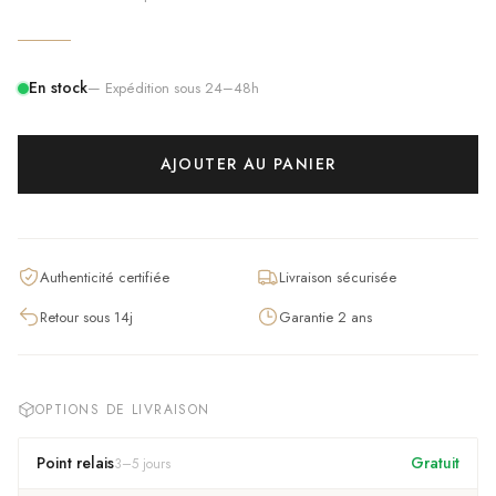
En stock
— Expédition sous 24–48h
AJOUTER AU PANIER
Authenticité certifiée
Livraison sécurisée
Retour sous 14j
Garantie 2 ans
OPTIONS DE LIVRAISON
Point relais
Gratuit
3
–
5
jours