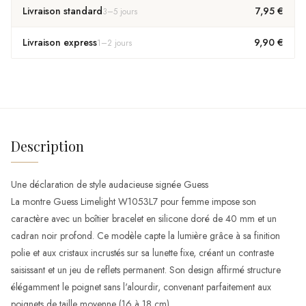
Livraison standard
7,95 €
3
–
5
jours
Livraison express
9,90 €
1
–
2
jours
Description
Une déclaration de style audacieuse signée Guess
La montre Guess Limelight W1053L7 pour femme impose son
caractère avec un boîtier bracelet en silicone doré de 40 mm et un
cadran noir profond. Ce modèle capte la lumière grâce à sa finition
polie et aux cristaux incrustés sur sa lunette fixe, créant un contraste
saisissant et un jeu de reflets permanent. Son design affirmé structure
élégamment le poignet sans l'alourdir, convenant parfaitement aux
poignets de taille moyenne (16 à 18 cm).