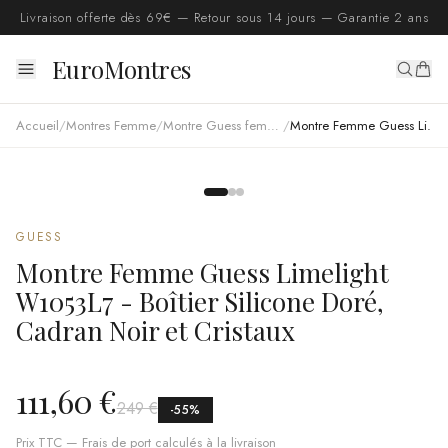
Livraison offerte dès 69€ — Retour sous 14 jours — Garantie 2 ans
EuroMontres
Accueil
/
Montres Femme
/
Montre Guess femme
/
Montre Femme Guess Limelight W1053L7 - Boîtier Silicone Doré, Cadran Noir et Cristaux
GUESS
Montre Femme Guess Limelight
W1053L7 - Boîtier Silicone Doré,
Cadran Noir et Cristaux
111,60 €
249 €
-
55
%
Prix TTC — Frais de port calculés à la livraison