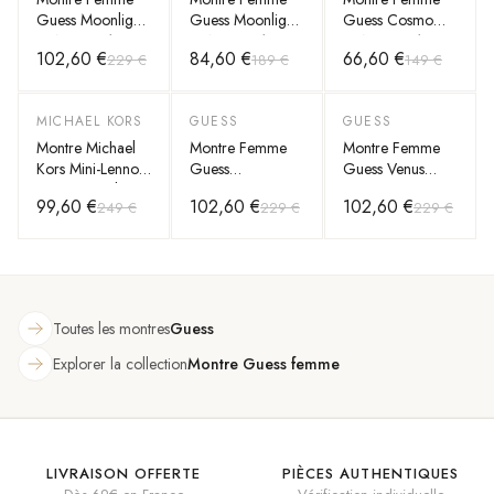
Guess Moonlight
Guess Moonlight
Guess Cosmo
GW0257L1G
GW0257L1
GW0034L1
102,60 €
84,60 €
66,60 €
229 €
189 €
149 €
bracelet silicone
bracelet silicone
bracelet en
noir cadran
noir cadran
silicone noir
multifonction
multifonction
MICHAEL KORS
GUESS
GUESS
-
60
%
-
55
%
-
55
%
Montre Michael
Montre Femme
Montre Femme
Kors Mini-Lennox
Guess
Guess Venus
MK7281 cadran
GW0113L1
GW0118L5
99,60 €
102,60 €
102,60 €
249 €
229 €
229 €
noir bracelet en
Cadran Vert et
Cadran Blanc
silicone noir
Bracelet Silicone
Cristaux et
Noir
Silicone Blanc
Toutes les montres
Guess
Explorer la collection
Montre Guess femme
LIVRAISON OFFERTE
PIÈCES AUTHENTIQUES