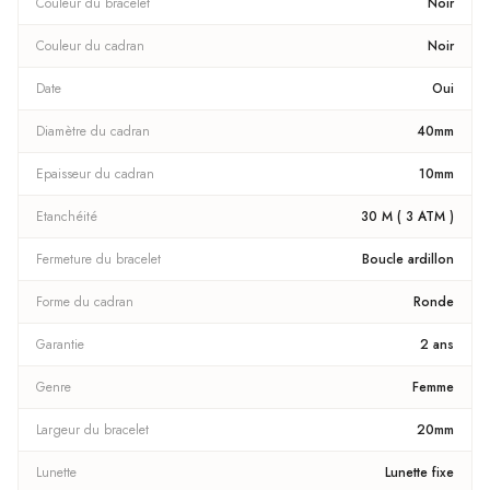
Couleur du bracelet
Noir
Couleur du cadran
Noir
Date
Oui
Diamètre du cadran
40mm
Epaisseur du cadran
10mm
Etanchéité
30 M ( 3 ATM )
Fermeture du bracelet
Boucle ardillon
Forme du cadran
Ronde
Garantie
2 ans
Genre
Femme
Largeur du bracelet
20mm
Lunette
Lunette fixe