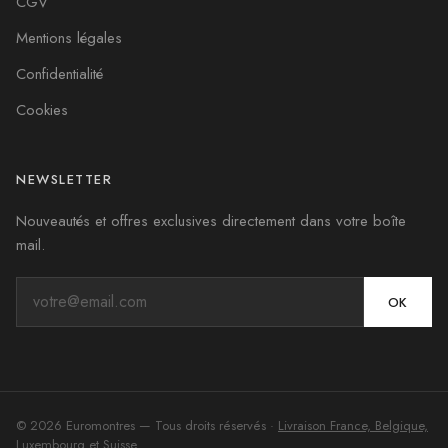
CGV
Mentions légales
Confidentialité
Cookies
NEWSLETTER
Nouveautés et offres exclusives directement dans votre boîte
mail.
OK
©
2026
Euromontres
— Tous droits réservés ·
Livraison France, Belgique,
Luxembourg et Suisse