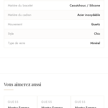
Matière du bracelet
Caoutchouc / Silicone
Matière du cadran
Acier inoxydable
Mouvement
Quartz
Style
Chic
Type de verre
Minéral
Vous aimerez aussi
GUESS
GUESS
GUESS
-
55
%
-
55
%
-
55
%
Montre Femme
Montre Femme
Montre Femme