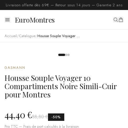
Livraison offerte dès 69€ — Retour sous 14 jours — Garantie 2 ans
EuroMontres
Accueil
/
Catalogue
/
Housse Souple Voyager 10 Compartiments Noire Simili-Cuir pour Montres
GASMANN
Housse Souple Voyager 10
Compartiments Noire Simili-Cuir
pour Montres
44,40 €
88,80 €
-
50
%
Prix TTC — Frais de port calculés à la livraison