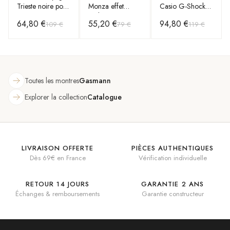
Trieste noire pour
Monza effet
Casio G-Shock
3 montres,
carbone à 6
GA110CB-1A
64,80 €
55,20 €
94,80 €
109 €
79 €
119 €
fermeture rabat
compartiments et
Noir
couvercle vitré
Toutes les montres
Gasmann
Explorer la collection
Catalogue
LIVRAISON OFFERTE
PIÈCES AUTHENTIQUES
Dès 69€ en France
Vérification individuelle
RETOUR 14 JOURS
GARANTIE 2 ANS
Échanges & remboursements
Garantie constructeur