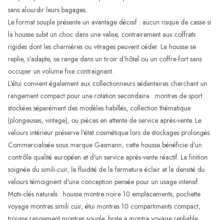
sans alourdir leurs bagages.
Le format souple présente un avantage décisif : aucun risque de casse si
la housse subit un choc dans une valise, contrairement aux coffrets
rigides dont les charnières ou vitrages peuvent céder. La housse se
replie, s'adapte, se range dans un tiroir d'hôtel ou un coffre-fort sans
occuper un volume fixe contraignant.
L'étui convient également aux collectionneurs sédentaires cherchant un
rangement compact pour une rotation secondaire : montres de sport
stockées séparément des modèles habillés, collection thématique
(plongeuses, vintage), ou pièces en attente de service après-vente. Le
velours intérieur préserve l'état cosmétique lors de stockages prolongés.
Commercialisée sous marque Gasmann, cette housse bénéficie d'un
contrôle qualité européen et d'un service après-vente réactif. La finition
soignée du simili-cuir, la fluidité de la fermeture éclair et la densité du
velours témoignent d'une conception pensée pour un usage intensif.
Mots-clés naturels : housse montre noire 10 emplacements, pochette
voyage montres simili cuir, étui montres 10 compartiments compact,
trousse rangement montres souple, boite a montre voyage repliable,