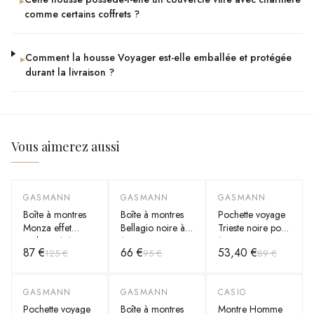
▸
comme certains coffrets ?
Comment la housse Voyager est-elle emballée et protégée
▸
durant la livraison ?
Vous aimerez aussi
GASMANN
GASMANN
GASMANN
-
30
%
-
30
%
-
40
%
Boîte à montres
Boîte à montres
Pochette voyage
Monza effet
Bellagio noire à
Trieste noire pour
carbone à 10
12 compartiments
1 montre,
87 €
66 €
53,40 €
125 €
95 €
89 €
compartiments et
avec tiroir bijoux
fermeture rabat
couvercle vitré
double étage
GASMANN
GASMANN
CASIO
-
40
%
-
30
%
-
20
%
Pochette voyage
Boîte à montres
Montre Homme