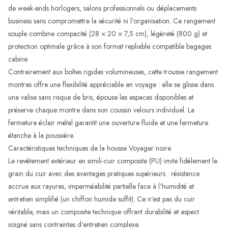
de week-ends horlogers, salons professionnels ou déplacements
business sans compromettre la sécurité ni l'organisation. Ce rangement
souple combine compacité (28 × 20 × 7,5 cm), légèreté (800 g) et
protection optimale grâce à son format repliable compatible bagages
cabine.
Contrairement aux boîtes rigides volumineuses, cette trousse rangement
montres offre une flexibilité appréciable en voyage : elle se glisse dans
une valise sans risque de bris, épouse les espaces disponibles et
préserve chaque montre dans son coussin velours individuel. La
fermeture éclair métal garantit une ouverture fluide et une fermeture
étanche à la poussière.
Caractéristiques techniques de la housse Voyager noire
Le revêtement extérieur en simili-cuir composite (PU) imite fidèlement le
grain du cuir avec des avantages pratiques supérieurs : résistance
accrue aux rayures, imperméabilité partielle face à l'humidité et
entretien simplifié (un chiffon humide suffit). Ce n'est pas du cuir
véritable, mais un composite technique offrant durabilité et aspect
soigné sans contraintes d'entretien complexe.