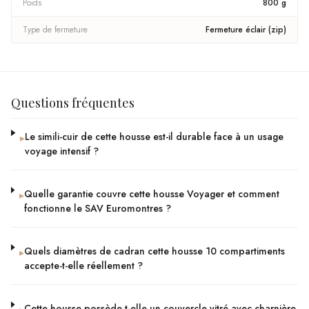
Poids
800 g
Type de fermeture
Fermeture éclair (zip)
Questions fréquentes
Le simili-cuir de cette housse est-il durable face à un usage
▸
voyage intensif ?
Quelle garantie couvre cette housse Voyager et comment
▸
fonctionne le SAV Euromontres ?
Quels diamètres de cadran cette housse 10 compartiments
▸
accepte-t-elle réellement ?
Cette housse possède-t-elle un couvercle vitré avec charnière