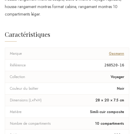
housse rangement montres format cabine, rangement montres 10
compartiments léger.
Caractéristiques
Marque
Gasmann
Référence
260520-16
Collection
Voyager
Couleur du boîtier
Noir
Dimensions (L×P×H)
28 × 20 × 7.5 cm
Matière
Simili-cuir composite
Nombre de compartiments
10 compartiments