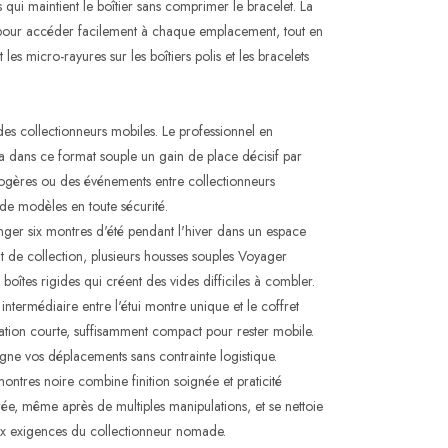
ui maintient le boîtier sans comprimer le bracelet. La
e pour accéder facilement à chaque emplacement, tout en
 les micro-rayures sur les boîtiers polis et les bracelets
es collectionneurs mobiles. Le professionnel en
 dans ce format souple un gain de place décisif par
rlogères ou des événements entre collectionneurs
 de modèles en toute sécurité.
nger six montres d'été pendant l'hiver dans un espace
 de collection, plusieurs housses souples Voyager
boîtes rigides qui créent des vides difficiles à combler.
termédiaire entre l'étui montre unique et le coffret
tion courte, suffisamment compact pour rester mobile.
ne vos déplacements sans contrainte logistique.
res noire combine finition soignée et praticité
rée, même après de multiples manipulations, et se nettoie
ux exigences du collectionneur nomade.