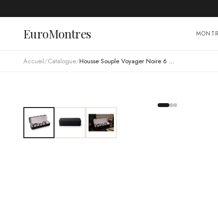
EuroMontres
MONT
Accueil
/
Catalogue
/
Housse Souple Voyager Noire 6 Compartiments Rangement Montres Simili-Cuir