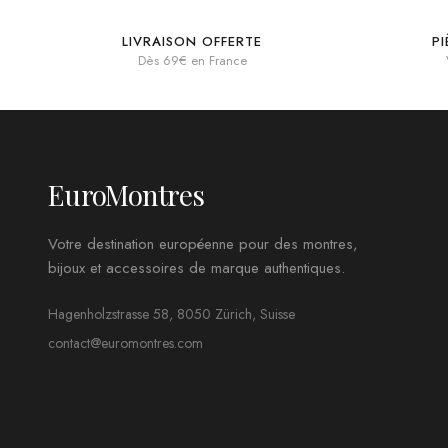
LIVRAISON OFFERTE
P
Dès 69€ en France
EuroMontres
Votre destination européenne pour des montres,
bijoux et accessoires de marque authentiques.
Hagenholzstrasse 58, 8050 Zürich, Suisse
contact@euromontres.com