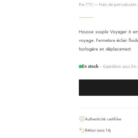
Prix TTC — Frais de port calculés à
Housse souple Voyager 6 empl
voyage. Fermeture éclair fluide
horlogère en déplacement.
En stock
— Expédition sous 2
Authenticité certifiée
Retour sous 14j