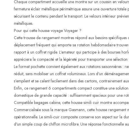
Chaque compartiment accueille une montre sur un coussin en velours q
fermeture éclair métallique périmétrique assure une ouverture total
sécurisant le contenu pendant le transport. Le velours intérieur prévient
métalliques.
Pour qui cette housse voyage Voyager ?
Cette trousse de rangement montres répond aux besoins spécifiques d
déplacement fréquent qui emporte sa rotation hebdomadaire trouvera
rapport à un coffret rigide. L'amateur qui participe à des bourses ho
appréciera la compacité et la légèreté pour transporter une sélection
Le format pochette convient également aux rotations saisonnières : ra
réduit, sans mobiliser un coffret volumineux. Lors d'un déménagement
s'empilent et se calent facilement dans des cartons, contrairement aux 
Enfin, ce rangement 6 compartiments compact constitue une solution in
domestique de grande capacité : suffisamment spacieux pour une rota
Compatible bagages cabine, cette housse simili cuir montre accompag
Commercialisée sous la marque Gasmann, cette housse rangement mont
opérationnelle. Le simili-cuir composite conserve son aspect sur la du
d'un simple coup de chiffon microfibre. Une réponse fonctionnelle a