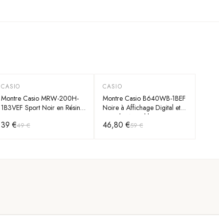
CASIO
CASIO
-
20
%
-
20
%
Montre Casio MRW-200H-
Montre Casio B640WB-1BEF
1B3VEF Sport Noir en Résine
Noire à Affichage Digital et
avec Lunette Rotative
Bracelet Ajustable
39 €
46,80 €
49 €
59 €