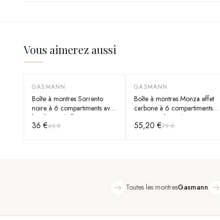
Vous aimerez aussi
GASMANN
GASMANN
-
20
%
-
30
%
Boîte à montres Sorrento
Boîte à montres Monza effet
noire à 6 compartiments avec
carbone à 6 compartiments
bordure métallique et
et couvercle vitré
36 €
55,20 €
45 €
79 €
couvercle vitré
Toutes les montres
Gasmann