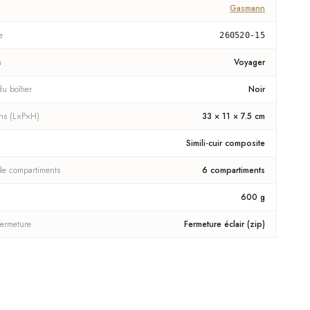
Gasmann
e
260520-15
n
Voyager
u boîtier
Noir
ns (L×P×H)
33 × 11 × 7.5 cm
Simili-cuir composite
e compartiments
6 compartiments
600 g
fermeture
Fermeture éclair (zip)