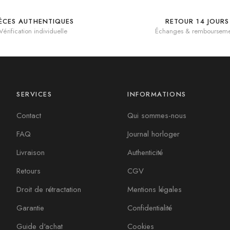
IÈCES AUTHENTIQUES
RETOUR 14 JOURS
Vérification individuelle
Échanges & rembourseme
SERVICES
INFORMATIONS
Contact
Qui sommes-nous
FAQ
Journal horloger
Livraison
Authenticité
Retours
CGV
Droit de rétractation
Mentions légales
Garantie
Confidentialité
Guide d'achat
Cookies