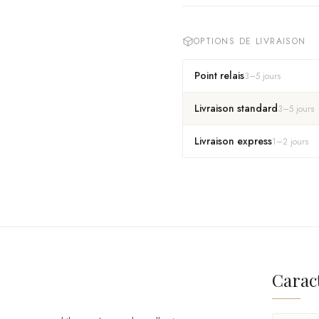
OPTIONS DE LIVRAISON
Point relais
3
–
5
jours
Livraison standard
3
–
5
jours
Livraison express
1
–
2
jours
Carac