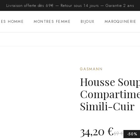
Livraison offerte dès 69€ — Retour sous 14 jours — Garantie 2 ans
RES HOMME
MONTRES FEMME
BIJOUX
MAROQUINERIE
GASMANN
Housse Soup
Compartime
Simili-Cuir
34,20 €
69 €
-
50
%