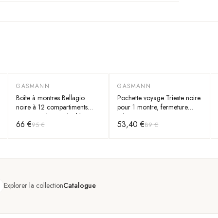
GASMANN
GASMANN
-
30
%
-
40
%
Boîte à montres Bellagio
Pochette voyage Trieste noire
noire à 12 compartiments
pour 1 montre, fermeture
avec tiroir bijoux double
rabat
66 €
53,40 €
95 €
89 €
étage
Explorer la collection
Catalogue