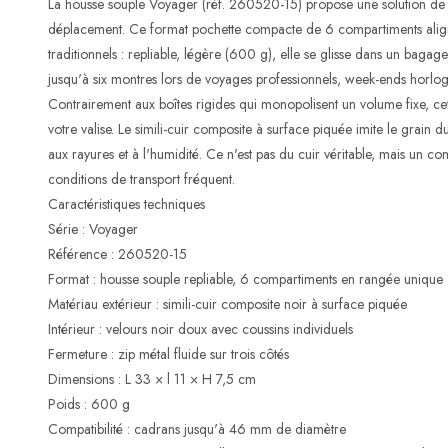
La housse souple Voyager (réf. 260520-15) propose une solution de 
déplacement. Ce format pochette compacte de 6 compartiments alignés
traditionnels : repliable, légère (600 g), elle se glisse dans un baga
jusqu'à six montres lors de voyages professionnels, week-ends horlog
Contrairement aux boîtes rigides qui monopolisent un volume fixe, cet
votre valise. Le simili-cuir composite à surface piquée imite le grain d
aux rayures et à l'humidité. Ce n'est pas du cuir véritable, mais un c
conditions de transport fréquent.
Caractéristiques techniques
Série : Voyager
Référence : 260520-15
Format : housse souple repliable, 6 compartiments en rangée unique
Matériau extérieur : simili-cuir composite noir à surface piquée
Intérieur : velours noir doux avec coussins individuels
Fermeture : zip métal fluide sur trois côtés
Dimensions : L 33 × l 11 × H 7,5 cm
Poids : 600 g
Compatibilité : cadrans jusqu'à 46 mm de diamètre