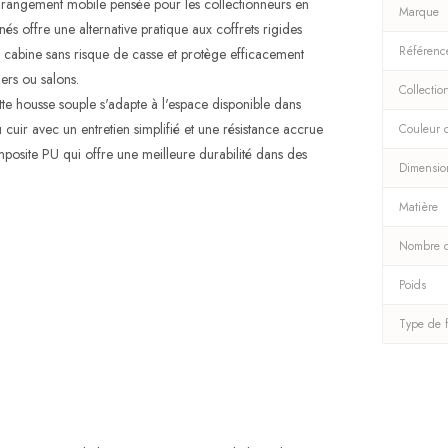
rangement mobile pensée pour les collectionneurs en
Marque
 offre une alternative pratique aux coffrets rigides
Référenc
ge cabine sans risque de casse et protège efficacement
ers ou salons.
Collectio
te housse souple s'adapte à l'espace disponible dans
u cuir avec un entretien simplifié et une résistance accrue
Couleur d
omposite PU qui offre une meilleure durabilité dans des
Dimensio
Matière
Nombre d
Poids
Type de 