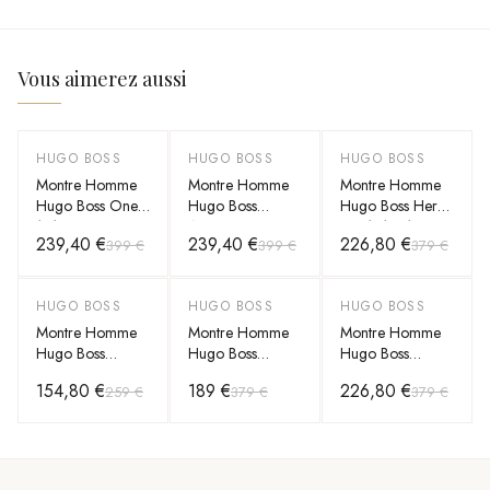
Vous aimerez aussi
HUGO BOSS
HUGO BOSS
HUGO BOSS
-
40
%
-
40
%
-
40
%
Montre Homme
Montre Homme
Montre Homme
Hugo Boss One
Hugo Boss
Hugo Boss Hero
1513999
Automatique
2.0 1514315
239,40 €
239,40 €
226,80 €
399 €
399 €
379 €
argentée cadran
Bossmatic
argentée bracelet
bleu bracelet
1514177 argentée
Acier inoxydable
acier
bracelet mailles
mailles
HUGO BOSS
HUGO BOSS
HUGO BOSS
-
40
%
-
50
%
-
40
%
acier
Montre Homme
Montre Homme
Montre Homme
Hugo Boss
Hugo Boss
Hugo Boss
Runner 1514207
Pioneer 1513867
Automatique
154,80 €
189 €
226,80 €
259 €
379 €
379 €
argentée bracelet
argentée bracelet
Principle Skeleton
Maillons acier
maillons acier
1514254
argentée bracelet
maillons acier