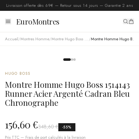
Livraison offerte dès 69€ — Retour sous 14 jours — Garantie 2 ans
EuroMontres
Accueil
/
Montres Homme
/
Montre Hugo Boss homme
/
Montre Homme Hugo Boss 1514143 Runner Acier Argenté Cadran Bleu Chronographe
HUGO BOSS
Montre Homme Hugo Boss 1514143
Runner Acier Argenté Cadran Bleu
Chronographe
156,60 €
348,60 €
-
55
%
Prix TTC — Frais de port calculés à la livraison