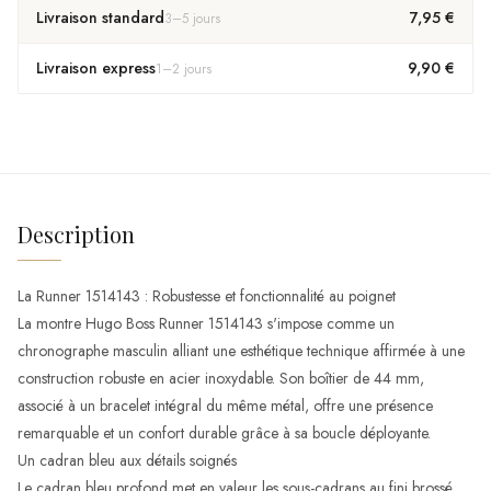
Livraison standard
7,95 €
3
–
5
jours
Livraison express
9,90 €
1
–
2
jours
Description
La Runner 1514143 : Robustesse et fonctionnalité au poignet
La montre Hugo Boss Runner 1514143 s'impose comme un
chronographe masculin alliant une esthétique technique affirmée à une
construction robuste en acier inoxydable. Son boîtier de 44 mm,
associé à un bracelet intégral du même métal, offre une présence
remarquable et un confort durable grâce à sa boucle déployante.
Un cadran bleu aux détails soignés
Le cadran bleu profond met en valeur les sous-cadrans au fini brossé