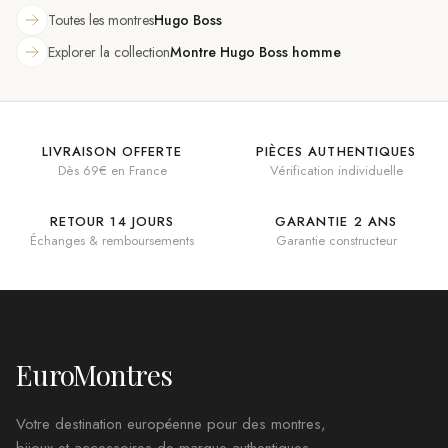
Toutes les montres
Hugo Boss
Explorer la collection
Montre Hugo Boss homme
LIVRAISON OFFERTE
PIÈCES AUTHENTIQUES
Dès 69€ en France
Vérification individuelle
RETOUR 14 JOURS
GARANTIE 2 ANS
Échanges & remboursements
Garantie constructeur
EuroMontres
Votre destination européenne pour des montres,