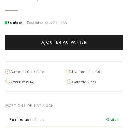
En stock
— Expédition sous 24–48h
AJOUTER AU PANIER
Authenticité certifiée
Livraison sécurisée
Retour sous 14j
Garantie 2 ans
OPTIONS DE LIVRAISON
Point relais
Gratuit
3
–
5
jours