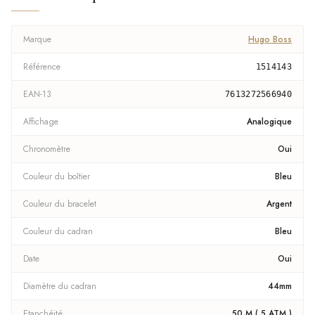
Marque
Hugo Boss
Référence
1514143
EAN-13
7613272566940
Affichage
Analogique
Chronomètre
Oui
Couleur du boîtier
Bleu
Couleur du bracelet
Argent
Couleur du cadran
Bleu
Date
Oui
Diamètre du cadran
44mm
Etanchéité
50 M ( 5 ATM )