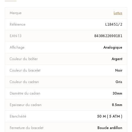
Marque
Lotus
Référence
L18451/2
EAN-13
8430622690181
Affichage
Analogique
Couleur du boîtier
Argent
Couleur du bracelet
Noir
Couleur du cadran
Gris
Diamètre du cadran
30mm
Epaisseur du cadran
8.5mm
Etanchéité
50 M ( 5 ATM )
Fermeture du bracelet
Boucle ardillon