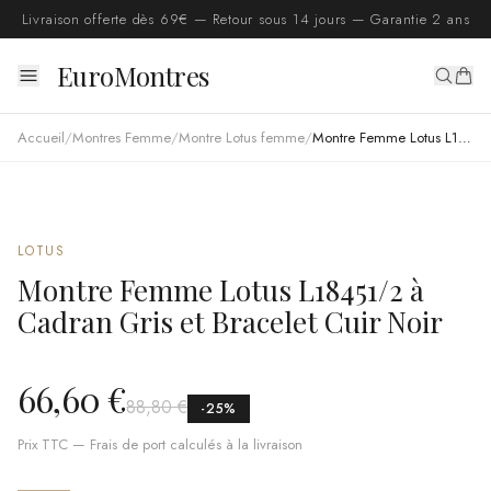
Livraison offerte dès 69€ — Retour sous 14 jours — Garantie 2 ans
EuroMontres
Accueil
/
Montres Femme
/
Montre Lotus femme
/
Montre Femme Lotus L18451/2 à Cadran Gris et Bracelet Cuir Noir
LOTUS
Montre Femme Lotus L18451/2 à
Cadran Gris et Bracelet Cuir Noir
66,60 €
88,80 €
-
25
%
Prix TTC — Frais de port calculés à la livraison