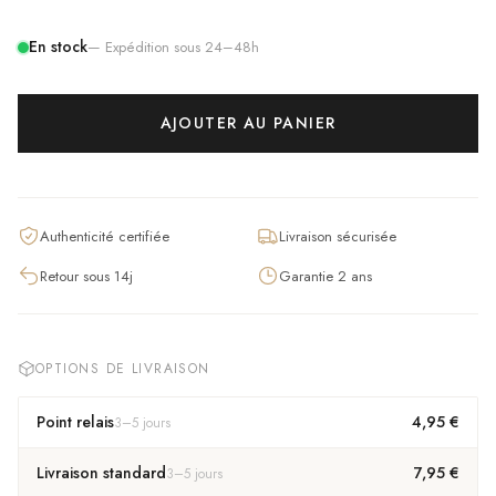
En stock
— Expédition sous 24–48h
AJOUTER AU PANIER
Authenticité certifiée
Livraison sécurisée
Retour sous 14j
Garantie 2 ans
OPTIONS DE LIVRAISON
Point relais
4,95 €
3
–
5
jours
Livraison standard
7,95 €
3
–
5
jours