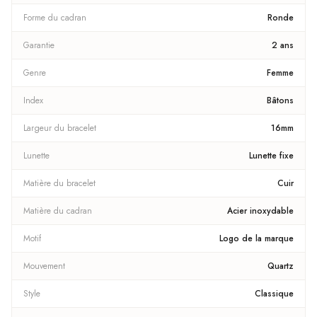
Forme du cadran
Ronde
Garantie
2 ans
Genre
Femme
Index
Bâtons
Largeur du bracelet
16mm
Lunette
Lunette fixe
Matière du bracelet
Cuir
Matière du cadran
Acier inoxydable
Motif
Logo de la marque
Mouvement
Quartz
Style
Classique