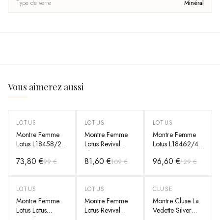
Type de verre
Minéral
Vous aimerez aussi
LOTUS
LOTUS
LOTUS
-
25
%
-
25
%
-
25
%
Montre Femme
Montre Femme
Montre Femme
Lotus L18458/2
Lotus Revival
Lotus L18462/4
Noir
L18407/5
Noir
73,80 €
81,60 €
96,60 €
99 €
109 €
129 €
LOTUS
LOTUS
CLUSE
-
25
%
-
25
%
-
25
%
Montre Femme
Montre Femme
Montre Cluse La
Lotus Lotus
Lotus Revival
Vedette Silver
Revival
L18406/2 Rose
CL50014