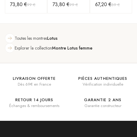
73,80 €
73,80 €
67,20 €
99 €
99 €
89 €
L18406/5 Bleu
bracelet en cuir
noir
Toutes les montres
Lotus
Explorer la collection
Montre Lotus femme
LIVRAISON OFFERTE
PIÈCES AUTHENTIQUES
Dès 69€ en France
Vérification individuelle
RETOUR 14 JOURS
GARANTIE 2 ANS
Échanges & remboursements
Garantie constructeur