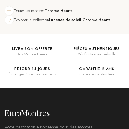
Toutes les montres
Chrome Hearts
Explorer la collection
Lunettes de soleil Chrome Hearts
LIVRAISON OFFERTE
PIÈCES AUTHENTIQUES
Dès 69€ en France
Vérification individuelle
RETOUR 14 JOURS
GARANTIE 2 ANS
Échanges & remboursements
Garantie constructeur
EuroMontres
Votre destination européenne pour des montres,