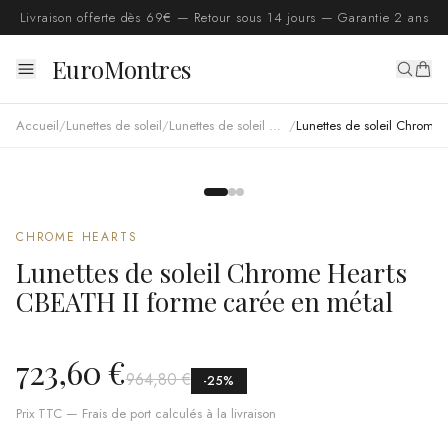
Livraison offerte dès 69€ — Retour sous 14 jours — Garantie 2 ans
EuroMontres
Accueil
/
Lunettes de soleil
/
Lunettes de soleil Chrome Hearts
/
Lunettes de soleil Chrome Hearts CBEATH II forme carée en métal
CHROME HEARTS
Lunettes de soleil Chrome Hearts
CBEATH II forme carée en métal
723,60 €
964,80 €
-
25
%
Prix TTC — Frais de port calculés à la livraison