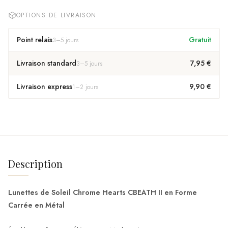
OPTIONS DE LIVRAISON
Point relais
Gratuit
3
–
5
jours
Livraison standard
7,95 €
3
–
5
jours
Livraison express
9,90 €
1
–
2
jours
Description
Lunettes de Soleil Chrome Hearts CBEATH II en Forme
Carrée en Métal