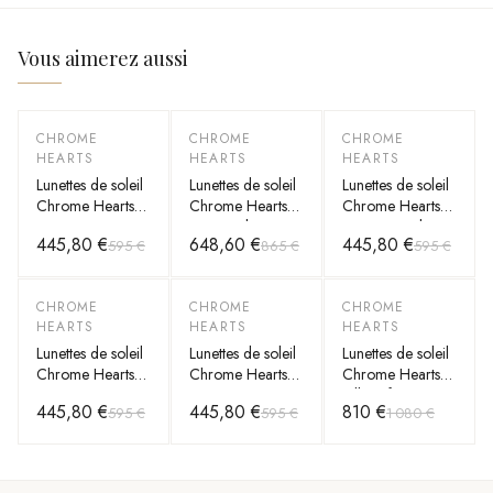
Vous aimerez aussi
CHROME
CHROME
CHROME
-
25
%
-
25
%
-
25
%
HEARTS
HEARTS
HEARTS
Lunettes de soleil
Lunettes de soleil
Lunettes de soleil
Chrome Hearts
Chrome Hearts
Chrome Hearts
Sinnergasm B
Diamond Dog en
vintage rondes en
445,80 €
648,60 €
445,80 €
595 €
865 €
595 €
monture ovale en
métal
métal
métal
CHROME
CHROME
CHROME
-
25
%
-
25
%
-
25
%
HEARTS
HEARTS
HEARTS
Lunettes de soleil
Lunettes de soleil
Lunettes de soleil
Chrome Hearts
Chrome Hearts
Chrome Hearts
Sinnergasm B
Sinnergasm B
Billie II forme
445,80 €
445,80 €
810 €
595 €
595 €
1 080 €
monture ovale en
monture ovale en
aviator en métal
métal
métal