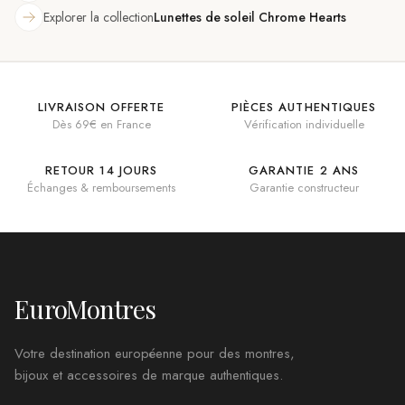
Explorer la collection
Lunettes de soleil Chrome Hearts
LIVRAISON OFFERTE
PIÈCES AUTHENTIQUES
Dès 69€ en France
Vérification individuelle
RETOUR 14 JOURS
GARANTIE 2 ANS
Échanges & remboursements
Garantie constructeur
EuroMontres
Votre destination européenne pour des montres,
bijoux et accessoires de marque authentiques.