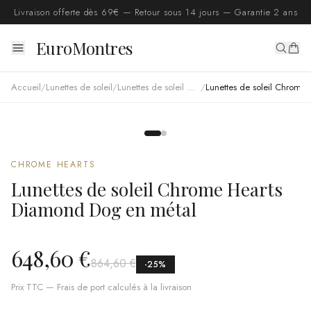
Livraison offerte dès 69€ — Retour sous 14 jours — Garantie 2 ans
EuroMontres
Accueil
/
Lunettes de soleil
/
Lunettes de soleil Chrome Hearts
/
Lunettes de soleil Chrome Hearts Diamond Dog en métal
CHROME HEARTS
Lunettes de soleil Chrome Hearts
Diamond Dog en métal
648,60 €
864,60 €
-
25
%
Prix TTC — Frais de port calculés à la livraison