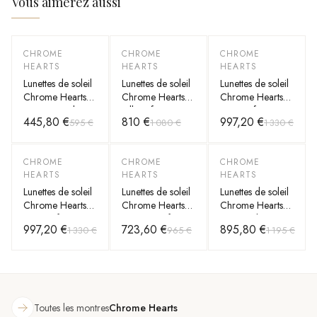
Vous aimerez aussi
CHROME
CHROME
CHROME
-
25
%
-
25
%
-
25
%
HEARTS
HEARTS
HEARTS
Lunettes de soleil
Lunettes de soleil
Lunettes de soleil
Chrome Hearts
Chrome Hearts
Chrome Hearts
vintage rondes en
Billie II forme
Ripping forme
445,80 €
810 €
997,20 €
595 €
1 080 €
1 330 €
métal
aviator en métal
aviator en métal
CHROME
CHROME
CHROME
-
25
%
-
25
%
-
25
%
HEARTS
HEARTS
HEARTS
Lunettes de soleil
Lunettes de soleil
Lunettes de soleil
Chrome Hearts
Chrome Hearts
Chrome Hearts
Ripping forme
CBEATH II forme
rectangulaires
997,20 €
723,60 €
895,80 €
1 330 €
965 €
1 195 €
aviator en métal
carée en métal
Sinnergasm-A
monture
métallique fine
Toutes les montres
Chrome Hearts