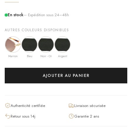
En stock
— Expédition sous 24–48h
AUTRES COULEURS DISPONIBLES
Marron
Bleu
Noir - Or
Argent
AJOUTER AU PANIER
Authenticité certifiée
Livraison sécurisée
Retour sous 14j
Garantie 2 ans