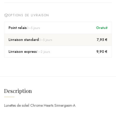
OPTIONS DE LIVRAISON
Point relais
Gratuit
3
–
5
jours
Livraison standard
7,95 €
3
–
5
jours
Livraison express
9,90 €
1
–
2
jours
Description
Lunettes de soleil Chrome Hearts Sinnergasm-A