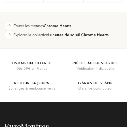
monture
métallique fine
Toutes les montres
Chrome Hearts
Explorer la collection
Lunettes de soleil Chrome Hearts
LIVRAISON OFFERTE
PIÈCES AUTHENTIQUES
Dès 69€ en France
Vérification individuelle
RETOUR 14 JOURS
GARANTIE 2 ANS
Échanges & remboursements
Garantie constructeur
EuroMontres