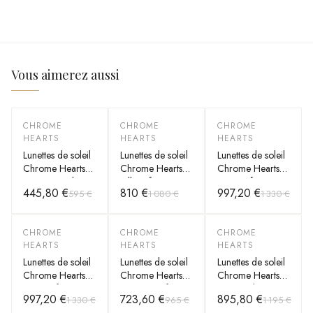
Vous aimerez aussi
CHROME
CHROME
CHROME
-
25
%
-
25
%
-
25
%
HEARTS
HEARTS
HEARTS
Lunettes de soleil
Lunettes de soleil
Lunettes de soleil
Chrome Hearts
Chrome Hearts
Chrome Hearts
vintage rondes en
Billie II forme
Ripping forme
445,80 €
810 €
997,20 €
595 €
1 080 €
1 330 €
métal
aviator en métal
aviator en métal
CHROME
CHROME
CHROME
-
25
%
-
25
%
-
25
%
HEARTS
HEARTS
HEARTS
Lunettes de soleil
Lunettes de soleil
Lunettes de soleil
Chrome Hearts
Chrome Hearts
Chrome Hearts
Ripping forme
CBEATH II forme
rectangulaires
997,20 €
723,60 €
895,80 €
1 330 €
965 €
1 195 €
aviator en métal
carée en métal
Sinnergasm-A