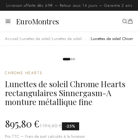
Livraison offerte dès 69€ — Retour sous 14 jours — Garantie 2 ans
EuroMontres
Accueil
/
Lunettes de soleil
/
Lunettes de soleil Chrome Hearts
/
Lunettes de soleil Chrome Hearts rectangulaires Sinnergasm-A monture métallique fine
CHROME HEARTS
Lunettes de soleil Chrome Hearts
rectangulaires Sinnergasm-A
monture métallique fine
895,80 €
1 194,60 €
-
25
%
Prix TTC — Frais de port calculés à la livraison