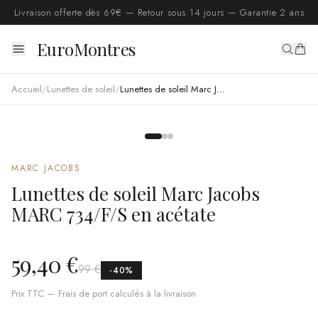
Livraison offerte dès 69€ — Retour sous 14 jours — Garantie 2 ans
EuroMontres
Accueil
/
Lunettes de soleil
/
Lunettes de soleil Marc Jacobs MARC 734/F/S en acétate
MARC JACOBS
Lunettes de soleil Marc Jacobs
MARC 734/F/S en acétate
59,40 €
99 €
-
40
%
Prix TTC — Frais de port calculés à la livraison