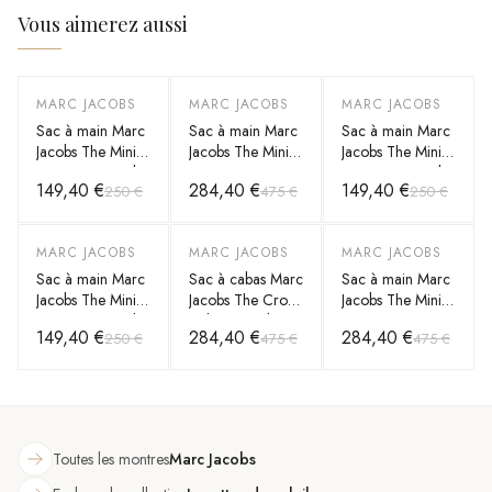
Vous aimerez aussi
MARC JACOBS
MARC JACOBS
MARC JACOBS
-
40
%
-
40
%
-
40
%
Sac à main Marc
Sac à main Marc
Sac à main Marc
Jacobs The Mini
Jacobs The Mini
Jacobs The Mini
Tote Bag en toile
Tote Bag en cuir
Tote Bag en toile
149,40 €
284,40 €
149,40 €
250 €
475 €
250 €
grainé
MARC JACOBS
MARC JACOBS
MARC JACOBS
-
40
%
-
40
%
-
40
%
Sac à main Marc
Sac à cabas Marc
Sac à main Marc
Jacobs The Mini
Jacobs The Croc
Jacobs The Mini
Tote Bag en toile
à design embossé
Tote Bag en cuir
149,40 €
284,40 €
284,40 €
250 €
475 €
475 €
grainé
Toutes les montres
Marc Jacobs