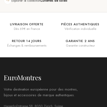
Explorer la collection
Lunettes de soleil
LIVRAISON OFFERTE
PIÈCES AUTHENTIQUES
Dès 69€ en France
Vérification individuelle
RETOUR 14 JOURS
GARANTIE 2 ANS
Échanges & remboursements
Garantie constructeur
EuroMontres
Votre destination européenne pour des montres,
bijoux et accessoires de marque authentiques.
Hagenholzstrasse 58, 8050 Zürich, Suisse