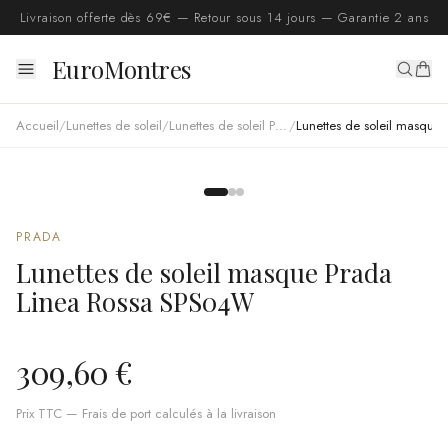
Livraison offerte dès 69€ — Retour sous 14 jours — Garantie 2 ans
EuroMontres
Accueil
/
Lunettes de soleil
/
Lunettes de soleil Prada
/
Lunettes de soleil masque Prada Linea Rossa SPS04W
PRADA
Lunettes de soleil masque Prada
Linea Rossa SPS04W
309,60 €
Prix TTC — Frais de port calculés à la livraison