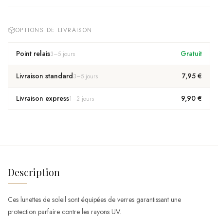
OPTIONS DE LIVRAISON
Point relais
Gratuit
3
–
5
jours
Livraison standard
7,95 €
3
–
5
jours
Livraison express
9,90 €
1
–
2
jours
Description
Ces lunettes de soleil sont équipées de verres garantissant une
protection parfaire contre les rayons UV.