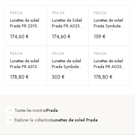
PRADA
PRADA
PRADA
Lunettes de soleil
Lunettes de Soleil
Lunettes de soleil
Prada PR 23YS
Prada PR A02S
Prada Symbole
en acétate
cat eye en acétate
PR 17WS forme
174,60 €
174,60 €
159 €
rectangulaire
PRADA
PRADA
PRADA
Lunettes de soleil
Lunettes de soleil
Lunettes de soleil
Prada PR A51S
Prada Symbole
Prada PR A03S
monture métal
PR 17WS forme
en acétate
178,80 €
303 €
178,80 €
rectangulaire
Toutes les montres
Prada
Explorer la collection
Lunettes de soleil Prada