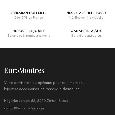
LIVRAISON OFFERTE
PIÈCES AUTHENTIQUES
Dès 69€ en France
Vérification individuelle
RETOUR 14 JOURS
GARANTIE 2 ANS
Échanges & remboursements
Garantie constructeur
EuroMontres
Votre destination européenne pour des montres,
bijoux et accessoires de marque authentiques.
Hagenholzstrasse 58, 8050 Zürich, Suisse
contact@euromontres.com