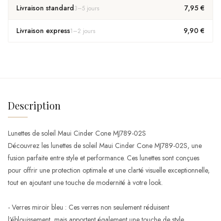
Livraison standard
7,95 €
3
–
5
jours
Livraison express
9,90 €
1
–
2
jours
Description
Lunettes de soleil Maui Cinder Cone MJ789-02S
Découvrez les lunettes de soleil Maui Cinder Cone MJ789-02S, une
fusion parfaite entre style et performance. Ces lunettes sont conçues
pour offrir une protection optimale et une clarté visuelle exceptionnelle,
tout en ajoutant une touche de modernité à votre look.
- Verres miroir bleu : Ces verres non seulement réduisent
l'éblouissement, mais apportent également une touche de style