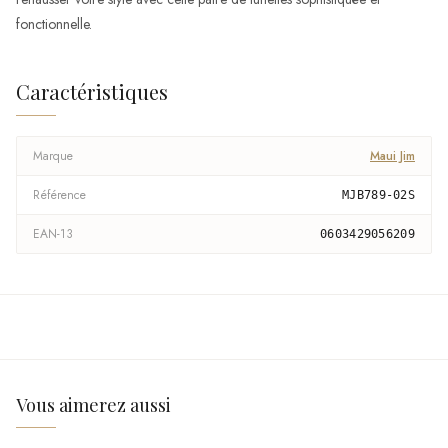
fonctionnelle.
Caractéristiques
Marque
Maui Jim
Référence
MJB789-02S
EAN-13
0603429056209
Vous aimerez aussi