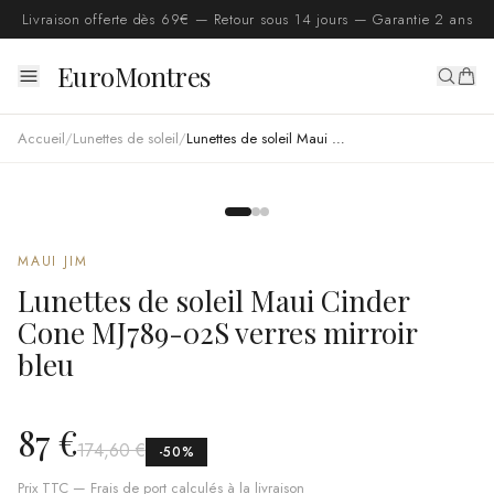
Livraison offerte dès 69€ — Retour sous 14 jours — Garantie 2 ans
EuroMontres
Accueil
/
Lunettes de soleil
/
Lunettes de soleil Maui Cinder Cone MJ789-02S verres mirroir bleu
MAUI JIM
Lunettes de soleil Maui Cinder
Cone MJ789-02S verres mirroir
bleu
87 €
174,60 €
-
50
%
Prix TTC — Frais de port calculés à la livraison