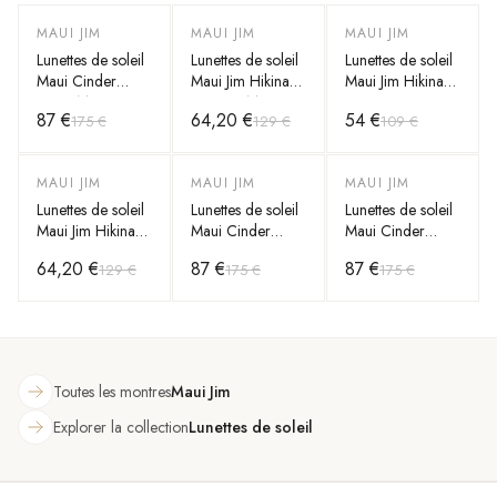
MAUI JIM
MAUI JIM
MAUI JIM
-
50
%
-
50
%
-
50
%
Lunettes de soleil
Lunettes de soleil
Lunettes de soleil
Maui Cinder
Maui Jim Hikina
Maui Jim Hikina
Cone MJ789-
gris mat Maui
transparent B445-
87 €
64,20 €
54 €
175 €
129 €
109 €
02M verres gris
H445-11M verres
05CM verres
polarisés
polarisés
MAUI JIM
MAUI JIM
MAUI JIM
-
50
%
-
50
%
-
50
%
Lunettes de soleil
Lunettes de soleil
Lunettes de soleil
Maui Jim Hikina
Maui Cinder
Maui Cinder
gris mat Maui
Cone MJ789-
Cone MJ789-02S
64,20 €
87 €
87 €
129 €
175 €
175 €
H445-11M verres
02M verres gris
verres mirroir
polarisés
bleu
Toutes les montres
Maui Jim
Explorer la collection
Lunettes de soleil