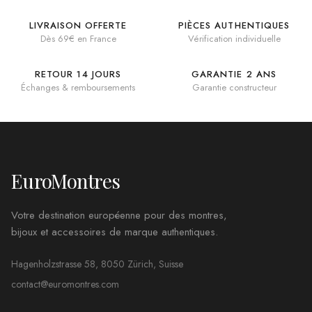
LIVRAISON OFFERTE
PIÈCES AUTHENTIQUES
Dès 69€ en France
Vérification individuelle
RETOUR 14 JOURS
GARANTIE 2 ANS
Échanges & remboursements
Garantie constructeur
EuroMontres
Votre destination européenne pour des montres,
bijoux et accessoires de marque authentiques.
Hagenholzstrasse 58, 8050 Zürich, Suisse
contact@euromontres.com