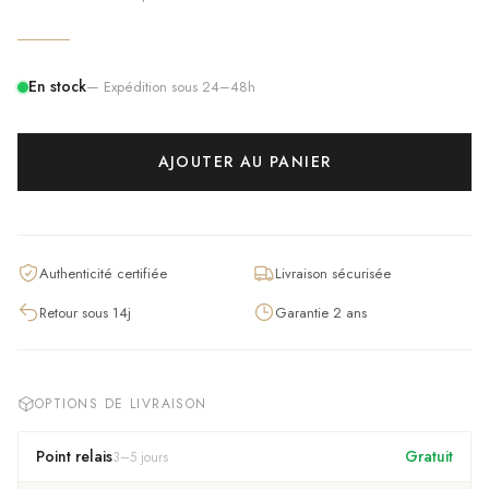
En stock
— Expédition sous 24–48h
AJOUTER AU PANIER
Authenticité certifiée
Livraison sécurisée
Retour sous 14j
Garantie 2 ans
OPTIONS DE LIVRAISON
Point relais
Gratuit
3
–
5
jours