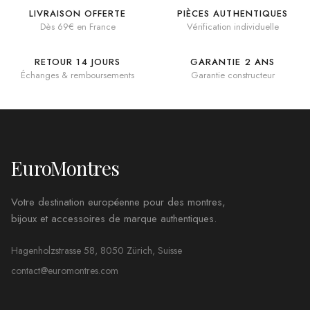
LIVRAISON OFFERTE
PIÈCES AUTHENTIQUES
Dès 69€ en France
Vérification individuelle
RETOUR 14 JOURS
GARANTIE 2 ANS
Échanges & remboursements
Garantie constructeur
EuroMontres
Votre destination européenne pour des montres,
bijoux et accessoires de marque authentiques.
Hagenholzstrasse 58, 8050 Zürich, Suisse
contact@euromontres.com