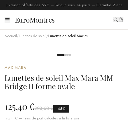
Livraison offerte dès 69€ — Retour sous 14 jours — Garantie 2 ans
EuroMontres
Accueil
/
Lunettes de soleil
/
Lunettes de soleil Max Mara MM Bridge II forme ovale
MAX MARA
Lunettes de soleil Max Mara MM
Bridge II forme ovale
125,40 €
228,60 €
-
45
%
Prix TTC — Frais de port calculés à la livraison