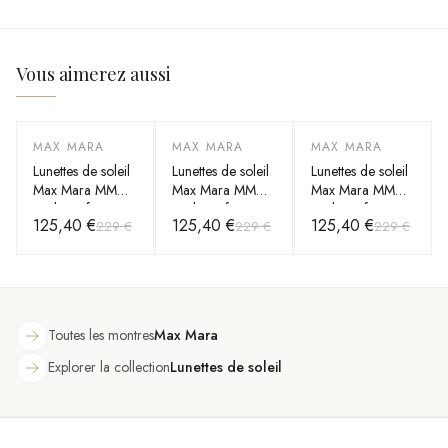
Vous aimerez aussi
MAX MARA
MAX MARA
MAX MARA
-
45
%
-
45
%
-
45
%
Lunettes de soleil
Lunettes de soleil
Lunettes de soleil
Max Mara MM
Max Mara MM
Max Mara MM
Bridge II forme
Bridge II forme
Bridge II forme
125,40 €
125,40 €
125,40 €
229 €
229 €
229 €
ovale
ovale
ovale
Toutes les montres
Max Mara
Explorer la collection
Lunettes de soleil