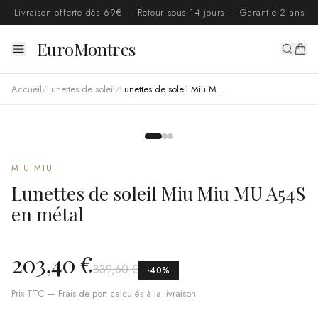
Livraison offerte dès 69€ — Retour sous 14 jours — Garantie 2 ans
EuroMontres
Accueil
/
Lunettes de soleil
/
Lunettes de soleil Miu Miu MU A54S en métal
MIU MIU
Lunettes de soleil Miu Miu MU A54S
en métal
203,40 €
339,60 €
-
40
%
Prix TTC — Frais de port calculés à la livraison