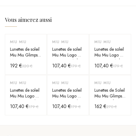
Vous aimerez aussi
MIU MIU
MIU MIU
MIU MIU
-
40
%
-
40
%
-
40
%
Lunettes de soleil
Lunettes de soleil
Lunettes de soleil
Miu Miu Glimpse
Miu Miu Logo MU
Miu Miu Logo MU
MU 06ZS en
52YS en métal
52YS en métal
192 €
107,40 €
107,40 €
320 €
179 €
179 €
acétate
MIU MIU
MIU MIU
MIU MIU
-
40
%
-
40
%
-
40
%
Lunettes de soleil
Lunettes de soleil
Lunettes de Soleil
Miu Miu Logo MU
Miu Miu Logo MU
Miu Miu Glimpse
52YS en métal
52YS en métal
MU 07YS forme
107,40 €
107,40 €
162 €
179 €
179 €
270 €
rectangle en
acétate