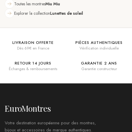
Toutes les montres
Miu Miu
Explorer la collection
Lunettes de soleil
LIVRAISON OFFERTE
PIÈCES AUTHENTIQUES
Dès 69€ en France
Vérification individuelle
RETOUR 14 JOURS
GARANTIE 2 ANS
Échanges & remboursements
Garantie constructeur
EuroMontres
Votre destination européenne pour des montres,
bijoux et accessoires de marque authentiques.