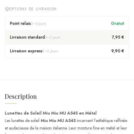
OPTIONS DE LIVRAISON
Point relais
Gratuit
3
–
5
jours
Livraison standard
7,95 €
3
–
5
jours
Livraison express
9,90 €
1
–
2
jours
Description
Lunettes de Soleil Miu Miu MU A54S en Métal
Les lunettes de soleil
Miu Miu MU A54S
incarnent l’esthétique raffinée
et audacieuse de la maison italienne. Leur monture fine en métal et leur