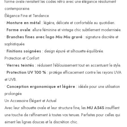
forme ovale revisitent les codes rétro avec une élégance résolument
contemporaine.
Élégance Fine et Tendance
•
Monture en métal
: légère, délicate et confortable au quotidien.
•
Forme ovale
: allure féminine et vintage chic subtilement modernisée.
•
Branches fines avec logo Miu Miu gravé
: signature discrète et
sophistiquée.
•
Finitions soignées
: design épuré et silhouette équilibrée.
Protection et Confort
•
Verres teintés
: réduisent l’éblouissement tout en accentuant le style.
•
Protection UV 100 %
: protège efficacement contre les rayons UVA
et UVB.
•
Conception ergonomique et légère
: idéale pour une utilisation
prolongée.
Un Accessoire Élégant et Actuel
Avec leur silhouette ovale et leur structure fine, les
MU A54S
insufflent
une touche de raffinement à toutes vos tenues. Parfaites pour celles qui
aiment les lignes douces et la discrétion chic.