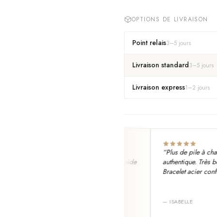
OPTIONS DE LIVRAISON
Point relais
3
–
5
jours
Livraison standard
3
–
5
jours
Livraison express
1
–
2
jours
le mesh fin, fait en Suisse avec
“
Plus de pile à changer
ment Ronda. Authentique, livraison rapide
authentique. Très bonn
jours. Aucun défaut.
”
Bracelet acier confortab
MAIN FAURE
—
ISABELLE