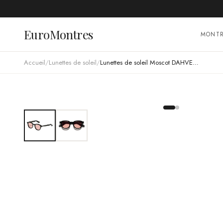
EuroMontres
MONT
Accueil
/
Lunettes de soleil
/
Lunettes de soleil Moscot DAHVEN rondes en acétate