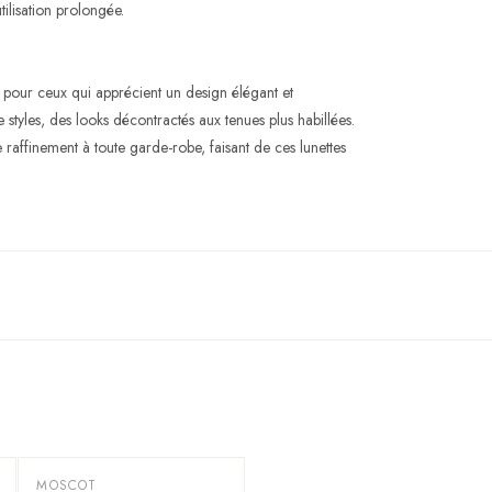
ilisation prolongée.
 pour ceux qui apprécient un design élégant et
tyles, des looks décontractés aux tenues plus habillées.
raffinement à toute garde-robe, faisant de ces lunettes
MOSCOT
-
20
%