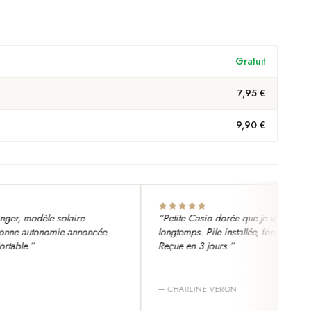
Gratuit
7,95 €
9,90 €
, modèle solaire
“
Petite Casio dorée que je voulais depuis
e autonomie annoncée.
longtemps. Pile installée, fonctionne nickel
le.
”
Reçue en 3 jours.
”
—
CHARLINE VERON