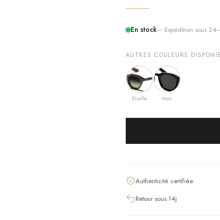
En stock
— Expédition sous 2
AUTRES COULEURS DISPONI
Ecaille
Noir
Authenticité certifiée
Retour sous 14j