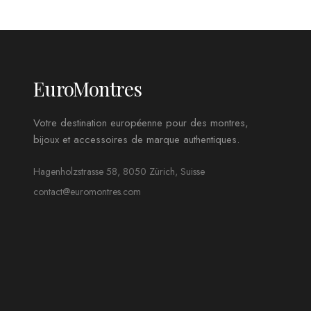
EuroMontres
Votre destination européenne pour des montres,
bijoux et accessoires de marque authentiques.
Hagenholzstrasse 58, 8050 Zürich, Suisse
contact@euromontres.com