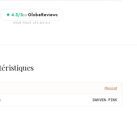
★
4.5
/5
sur
GlobeReviews
VOIR TOUS LES AVIS
↗
téristiques
Moscot
e
DAHVEN-PINK