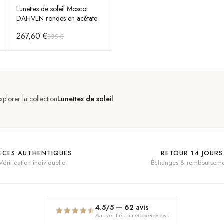
Lunettes de soleil Moscot
DAHVEN rondes en acétate
267,60 €
335 €
xplorer la collection
Lunettes de soleil
IÈCES AUTHENTIQUES
RETOUR 14 JOURS
Vérification individuelle
Échanges & rembourseme
4.5
/5 —
62
avis
Avis vérifiés sur GlobeReviews