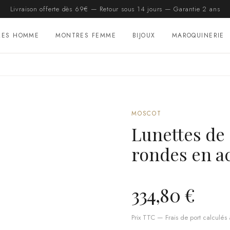
Livraison offerte dès 69€ — Retour sous 14 jours — Garantie 2 ans
RES HOMME
MONTRES FEMME
BIJOUX
MAROQUINERIE
MOSCOT
Lunettes de
rondes en a
334,80 €
Prix TTC — Frais de port calculés à