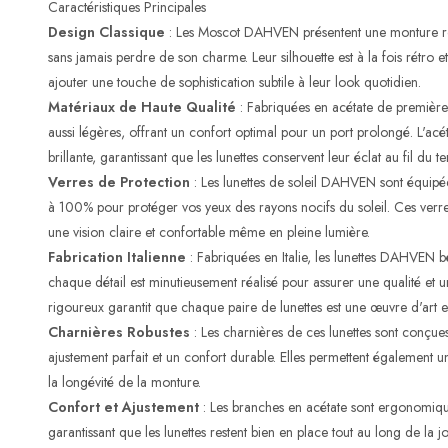
Caractéristiques Principales
Design Classique
: Les Moscot DAHVEN présentent une monture ro
sans jamais perdre de son charme. Leur silhouette est à la fois rétro
ajouter une touche de sophistication subtile à leur look quotidien.
Matériaux de Haute Qualité
: Fabriquées en acétate de première 
aussi légères, offrant un confort optimal pour un port prolongé. L'acét
brillante, garantissant que les lunettes conservent leur éclat au fil du t
Verres de Protection
: Les lunettes de soleil DAHVEN sont équipée
à 100% pour protéger vos yeux des rayons nocifs du soleil. Ces verre
une vision claire et confortable même en pleine lumière.
Fabrication Italienne
: Fabriquées en Italie, les lunettes DAHVEN bé
chaque détail est minutieusement réalisé pour assurer une qualité et u
rigoureux garantit que chaque paire de lunettes est une œuvre d'art e
Charnières Robustes
: Les charnières de ces lunettes sont conçues 
ajustement parfait et un confort durable. Elles permettent également
la longévité de la monture.
Confort et Ajustement
: Les branches en acétate sont ergonomiqu
garantissant que les lunettes restent bien en place tout au long de la j