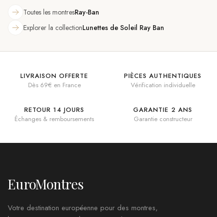
Toutes les montres
Ray-Ban
Explorer la collection
Lunettes de Soleil Ray Ban
LIVRAISON OFFERTE
PIÈCES AUTHENTIQUES
Dès 69€ en France
Vérification individuelle
RETOUR 14 JOURS
GARANTIE 2 ANS
Échanges & remboursements
Garantie constructeur
EuroMontres
Votre destination européenne pour des montres,