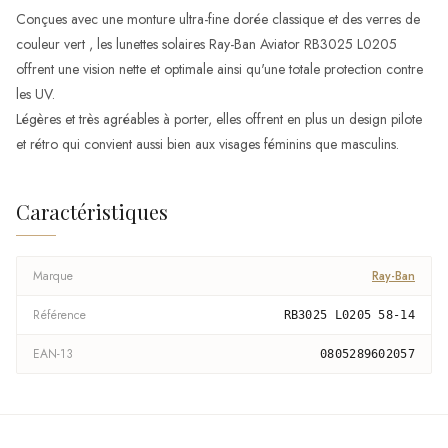
Conçues avec une monture ultra-fine dorée classique et des verres de
couleur vert , les lunettes solaires Ray-Ban Aviator RB3025 L0205
offrent une vision nette et optimale ainsi qu'une totale protection contre
les UV.
Légères et très agréables à porter, elles offrent en plus un design pilote
et rétro qui convient aussi bien aux visages féminins que masculins.
Caractéristiques
Marque
Ray-Ban
Référence
RB3025 L0205 58-14
EAN-13
0805289602057