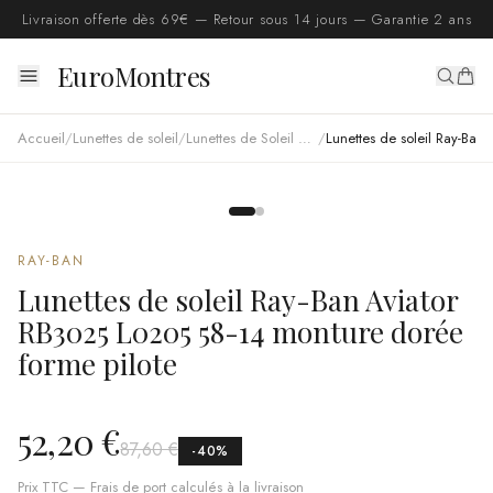
Livraison offerte dès 69€ — Retour sous 14 jours — Garantie 2 ans
EuroMontres
Accueil
/
Lunettes de soleil
/
Lunettes de Soleil Ray Ban
/
Lunettes de soleil Ray-Ban Aviator RB3025 L0205 58-14 monture dorée forme pilote
RAY-BAN
Lunettes de soleil Ray-Ban Aviator
RB3025 L0205 58-14 monture dorée
forme pilote
52,20 €
87,60 €
-
40
%
Prix TTC — Frais de port calculés à la livraison