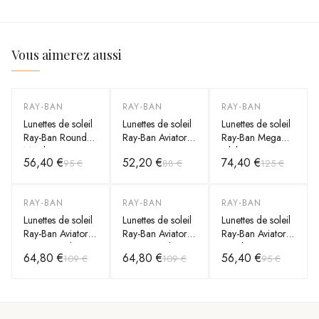
Vous aimerez aussi
RAY-BAN
RAY-BAN
RAY-BAN
-
41
%
-
40
%
-
40
%
Lunettes de soleil
Lunettes de soleil
Lunettes de soleil
Ray-Ban Round
Ray-Ban Aviator
Ray-Ban Mega
Metal RB3447
RB3025 L0205
Clubmaster
56,40 €
52,20 €
74,40 €
95 €
88 €
125 €
112/51 Rondes
55-14 monture
RB0316S
doré mat marron
dorée forme
1367/48 grises
pilote
RAY-BAN
RAY-BAN
RAY-BAN
-
40
%
-
40
%
-
41
%
Lunettes de soleil
Lunettes de soleil
Lunettes de soleil
Ray-Ban Aviator
Ray-Ban Aviator
Ray-Ban Aviator
Large Metal
Large Metal
Metal RB3025
64,80 €
64,80 €
56,40 €
109 €
109 €
95 €
RB3025 004/58
RB3025 004/58
001/33 dorés
argent polarisés
argent polarisés
verres marron