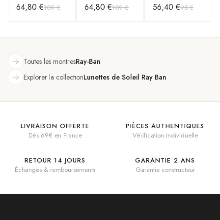
64,80 €
64,80 €
56,40 €
109 €
109 €
95 €
RB3025 004/58
RB3025 004/58
001/33 dorés
argent polarisés
argent polarisés
verres marron
Toutes les montres
Ray-Ban
Explorer la collection
Lunettes de Soleil Ray Ban
LIVRAISON OFFERTE
PIÈCES AUTHENTIQUES
Dès 69€ en France
Vérification individuelle
RETOUR 14 JOURS
GARANTIE 2 ANS
Échanges & remboursements
Garantie constructeur