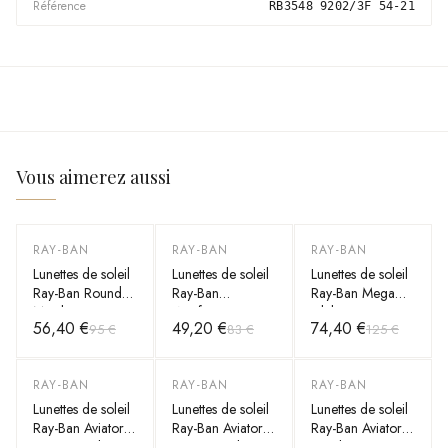
Référence
RB3548 9202/3F 54-21
Vous aimerez aussi
RAY-BAN
RAY-BAN
RAY-BAN
-
41
%
-
41
%
-
40
%
Lunettes de soleil
Lunettes de soleil
Lunettes de soleil
Ray-Ban Round
Ray-Ban
Ray-Ban Mega
Metal RB3447
Wayfarer
Clubmaster
56,40 €
49,20 €
74,40 €
95 €
83 €
125 €
112/51 Rondes
RB2140 901 noir
RB0316S
doré mat marron
G15
1367/48 grises
RAY-BAN
RAY-BAN
RAY-BAN
-
40
%
-
40
%
-
41
%
Lunettes de soleil
Lunettes de soleil
Lunettes de soleil
Ray-Ban Aviator
Ray-Ban Aviator
Ray-Ban Aviator
Large Metal
Large Metal
Metal RB3025