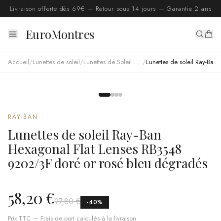
Livraison offerte dès 69€ — Retour sous 14 jours — Garantie 2 ans
EuroMontres
Accueil
/
Lunettes de soleil
/
Lunettes de Soleil Ray Ban
/
Lunettes de soleil Ray-Ban Hexagonal Flat Lenses RB3548 9202/3F doré or rosé bleu dégradés
RAY-BAN
Lunettes de soleil Ray-Ban
Hexagonal Flat Lenses RB3548
9202/3F doré or rosé bleu dégradés
58,20 €
97,80 €
-
40
%
Prix TTC — Frais de port calculés à la livraison