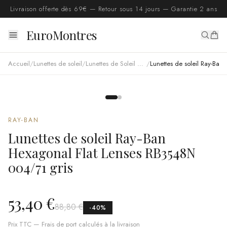
Livraison offerte dès 69€ — Retour sous 14 jours — Garantie 2 ans
EuroMontres
Accueil
/
Lunettes de soleil
/
Lunettes de Soleil Ray Ban
/
Lunettes de soleil Ray-Ban Hexagonal Flat Lenses RB3548N 004/71 gris
RAY-BAN
Lunettes de soleil Ray-Ban
Hexagonal Flat Lenses RB3548N
004/71 gris
53,40 €
88,80 €
-
40
%
Prix TTC — Frais de port calculés à la livraison