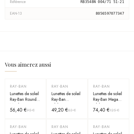
Référence
RB3548N 004/71 51-21
EAN-13
8056597077347
Vous aimerez aussi
RAY-BAN
RAY-BAN
RAY-BAN
-
41
%
-
41
%
-
40
%
Lunettes de soleil
Lunettes de soleil
Lunettes de soleil
Ray-Ban Round
Ray-Ban
Ray-Ban Mega
Metal RB3447
Clubmaster
Clubmaster
56,40 €
49,20 €
74,40 €
95 €
83 €
125 €
112/51 Rondes
RB3016 W0365
RB0316S
doré mat marron
noir
1367/48 grises
RAY-BAN
RAY-BAN
RAY-BAN
-
40
%
-
40
%
-
41
%
Lunettes de soleil
Lunettes de soleil
Lunettes de soleil