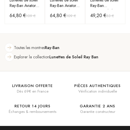
Ray-Ban Aviator
Ray-Ban Aviator
Ray-Ban
Large Metal
Large Metal
Hexagonal Flat
64,80 €
64,80 €
49,20 €
109 €
109 €
83 €
RB3025 004/58
RB3025 004/58
Lenses RB3548N
argent polarisés
argent polarisés
001 dorés
Toutes les montres
Ray-Ban
Explorer la collection
Lunettes de Soleil Ray Ban
LIVRAISON OFFERTE
PIÈCES AUTHENTIQUES
Dès 69€ en France
Vérification individuelle
RETOUR 14 JOURS
GARANTIE 2 ANS
Échanges & remboursements
Garantie constructeur