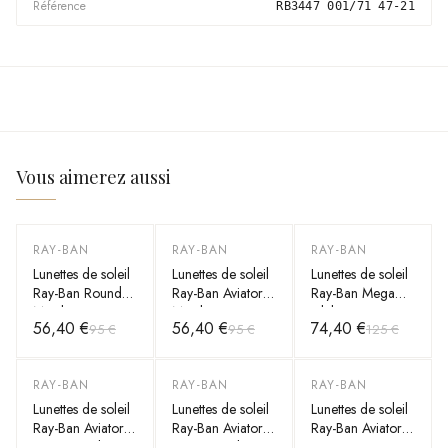
Référence
RB3447 001/71 47-21
Vous aimerez aussi
RAY-BAN
RAY-BAN
RAY-BAN
-
41
%
-
41
%
-
40
%
Lunettes de soleil
Lunettes de soleil
Lunettes de soleil
Ray-Ban Round
Ray-Ban Aviator
Ray-Ban Mega
Metal RB3447
Metal RB3025
Clubmaster
56,40 €
56,40 €
74,40 €
95 €
95 €
125 €
112/51 Rondes
001/33 dorés
RB0316S
doré mat marron
verres marron
1367/48 grises
RAY-BAN
RAY-BAN
RAY-BAN
-
40
%
-
40
%
-
40
%
Lunettes de soleil
Lunettes de soleil
Lunettes de soleil
Ray-Ban Aviator
Ray-Ban Aviator
Ray-Ban Aviator
Large Metal
Large Metal
RB3025 001/57