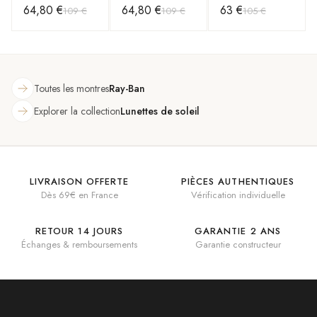
64,80 €
64,80 €
63 €
109 €
109 €
105 €
RB3025 004/58
RB3025 004/58
métal gold
argent polarisés
argent polarisés
polarisés
Toutes les montres
Ray-Ban
Explorer la collection
Lunettes de soleil
LIVRAISON OFFERTE
PIÈCES AUTHENTIQUES
Dès 69€ en France
Vérification individuelle
RETOUR 14 JOURS
GARANTIE 2 ANS
Échanges & remboursements
Garantie constructeur