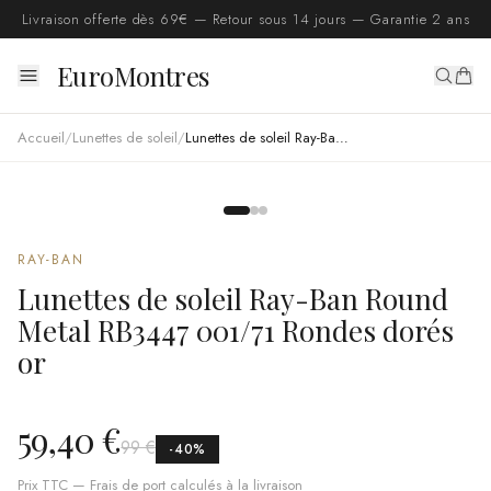
Livraison offerte dès 69€ — Retour sous 14 jours — Garantie 2 ans
EuroMontres
Accueil
/
Lunettes de soleil
/
Lunettes de soleil Ray-Ban Round Metal RB3447 001/71 Rondes dorés or
RAY-BAN
Lunettes de soleil Ray-Ban Round
Metal RB3447 001/71 Rondes dorés
or
59,40 €
99 €
-
40
%
Prix TTC — Frais de port calculés à la livraison