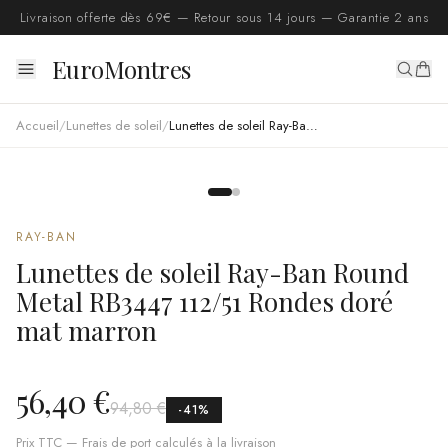
Livraison offerte dès 69€ — Retour sous 14 jours — Garantie 2 ans
EuroMontres
Accueil
/
Lunettes de soleil
/
Lunettes de soleil Ray-Ban Round Metal RB3447 112/51 Rondes doré mat marron
RAY-BAN
Lunettes de soleil Ray-Ban Round
Metal RB3447 112/51 Rondes doré
mat marron
56,40 €
94,80 €
-
41
%
Prix TTC — Frais de port calculés à la livraison