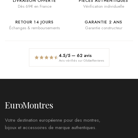
LIVRAISON OFFERTE
PIÈCES AUTHENTIQUES
Dès 69€ en France
Vérification individuelle
RETOUR 14 JOURS
GARANTIE 2 ANS
Échanges & remboursements
Garantie constructeur
4.5
/5 —
62
avis
Avis vérifiés sur GlobeReviews
EuroMontres
Votre destination européenne pour des montres,
bijoux et accessoires de marque authentiques.