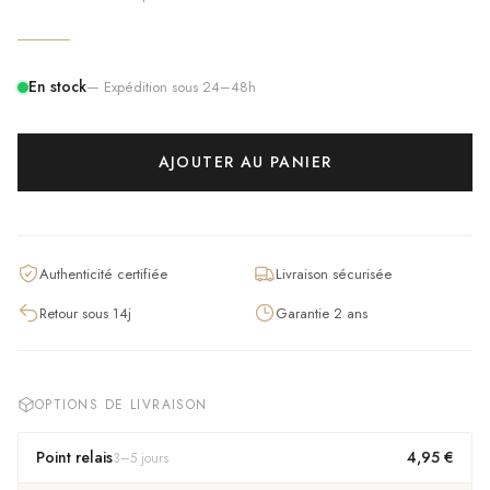
En stock
— Expédition sous 24–48h
AJOUTER AU PANIER
Authenticité certifiée
Livraison sécurisée
Retour sous 14j
Garantie 2 ans
OPTIONS DE LIVRAISON
Point relais
4,95 €
3
–
5
jours