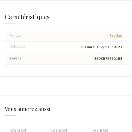
Caractéristiques
Marque
Ray-Ban
Référence
RB3447 112/51 50-21
EAN-13
8053672405163
Vous aimerez aussi
RAY-BAN
RAY-BAN
RAY-BAN
-
41
%
-
40
%
-
40
%