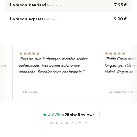
Livraison standard
7,95 €
3
–
5
jours
Livraison express
9,90 €
1
–
2
jours
“
Plus de pile à changer, modèle solaire
“
Petite Casio dorée 
on
authentique. Très bonne autonomie
longtemps. Pile insta
annoncée. Bracelet acier confortable.
”
nickel. Reçue en 3 j
—
ISABELLE
—
CHARLINE VERON
★
4.5
/5
sur
GlobeReviews
VOIR TOUS LES AVIS
↗