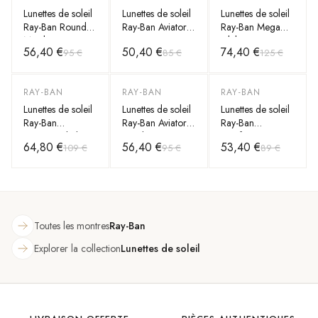
Lunettes de soleil
Lunettes de soleil
Lunettes de soleil
Ray-Ban Round
Ray-Ban Aviator
Ray-Ban Mega
Metal RB3447
RB3025
Clubmaster
56,40 €
50,40 €
74,40 €
95 €
85 €
125 €
001/51 rondes
9190/31 métal
RB0316S
marron
gris mat G-15
1367/48 grises
RAY-BAN
RAY-BAN
RAY-BAN
-
40
%
-
41
%
-
40
%
Lunettes de soleil
Lunettes de soleil
Lunettes de soleil
Ray-Ban
Ray-Ban Aviator
Ray-Ban
Hexagonal Flat
Metal RB3025
Wayfarer
64,80 €
56,40 €
53,40 €
109 €
95 €
89 €
Lenses RB3548N
001/33 dorés
RB2140 902
001/57 doré or
verres marron
écaille G-15
polarisés
Toutes les montres
Ray-Ban
Explorer la collection
Lunettes de soleil