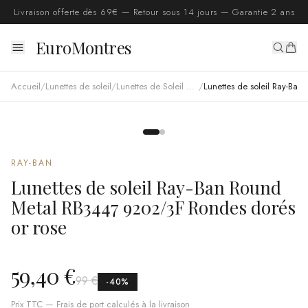
Livraison offerte dès 69€ — Retour sous 14 jours — Garantie 2 ans
EuroMontres
Accueil
/
Lunettes de soleil
/
Lunettes de Soleil Ray Ban
/
Lunettes de soleil Ray-Ban Round Metal RB3447 9202/3F Rondes dorés or rose
RAY-BAN
Lunettes de soleil Ray-Ban Round
Metal RB3447 9202/3F Rondes dorés
or rose
59,40 €
99 €
-
40
%
Prix TTC — Frais de port calculés à la livraison