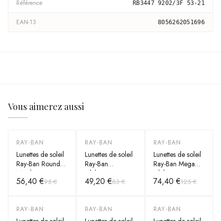
Référence
RB3447 9202/3F 53-21
EAN-13
8056262051696
Vous aimerez aussi
RAY-BAN
RAY-BAN
RAY-BAN
-
41
%
-
41
%
-
40
%
Lunettes de soleil
Lunettes de soleil
Lunettes de soleil
Ray-Ban Round
Ray-Ban
Ray-Ban Mega
Metal RB3447
Clubmaster
Clubmaster
56,40 €
49,20 €
74,40 €
95 €
83 €
125 €
112/51 Rondes
RB3016 W0365
RB0316S
doré mat marron
noir
1367/48 grises
RAY-BAN
RAY-BAN
RAY-BAN
-
40
%
-
40
%
-
41
%
Lunettes de soleil
Lunettes de soleil
Lunettes de soleil