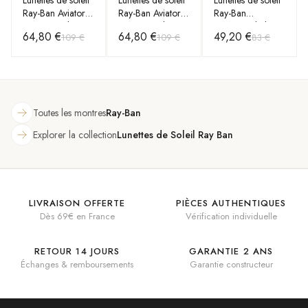
Ray-Ban Aviator
Ray-Ban Aviator
Ray-Ban
Large Metal
Large Metal
Hexagonal Flat
64,80 €
64,80 €
49,20 €
109 €
109 €
83 €
RB3025 004/58
RB3025 004/58
Lenses RB3548N
argent polarisés
argent polarisés
001 dorés
Toutes les montres
Ray-Ban
Explorer la collection
Lunettes de Soleil Ray Ban
LIVRAISON OFFERTE
PIÈCES AUTHENTIQUES
Dès 69€ en France
Vérification individuelle
RETOUR 14 JOURS
GARANTIE 2 ANS
Échanges & remboursements
Garantie constructeur