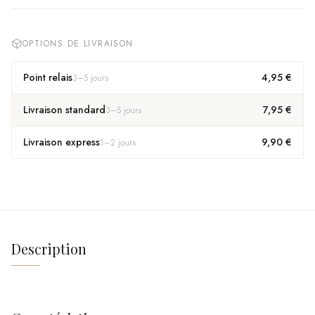
OPTIONS DE LIVRAISON
Point relais
4,95 €
3
–
5
jours
Livraison standard
7,95 €
3
–
5
jours
Livraison express
9,90 €
1
–
2
jours
Description