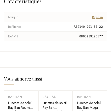
Caractéristiques
Marque
Ray-Ban
Référence
RB2140 901 50-22
EAN-13
0805289126577
Vous aimerez aussi
RAY-BAN
RAY-BAN
RAY-BAN
-
41
%
-
40
%
-
40
%
Lunettes de soleil
Lunettes de soleil
Lunettes de soleil
Ray-Ban Round
Ray-Ban
Ray-Ban Mega