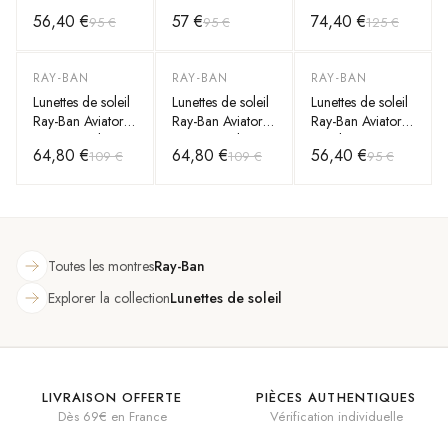
Metal RB3447
Hexagonal Flat
Clubmaster
56,40 €
57 €
74,40 €
95 €
95 €
125 €
112/51 Rondes
Lenses RB3548N
RB0316S
doré mat marron
001/9O Verres
1367/48 grises
bleu miroirs
RAY-BAN
RAY-BAN
RAY-BAN
-
40
%
-
40
%
-
41
%
Lunettes de soleil
Lunettes de soleil
Lunettes de soleil
Ray-Ban Aviator
Ray-Ban Aviator
Ray-Ban Aviator
Large Metal
Large Metal
Metal RB3025
64,80 €
64,80 €
56,40 €
109 €
109 €
95 €
RB3025 004/58
RB3025 004/58
001/33 dorés
argent polarisés
argent polarisés
verres marron
Toutes les montres
Ray-Ban
Explorer la collection
Lunettes de soleil
LIVRAISON OFFERTE
PIÈCES AUTHENTIQUES
Dès 69€ en France
Vérification individuelle