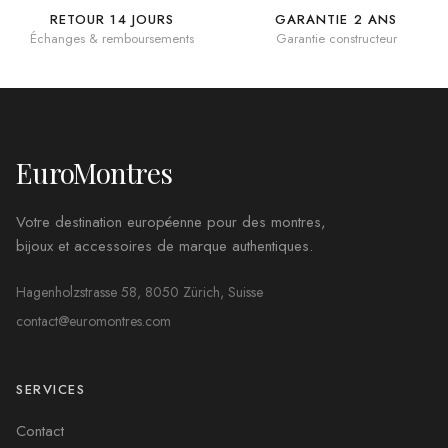
RETOUR 14 JOURS
GARANTIE 2 ANS
Échanges & remboursements
Garantie constructeur
EuroMontres
Votre destination européenne pour des montres,
bijoux et accessoires de marque authentiques.
Hagenholzstrasse 58, 8050 Zürich, Suisse
contact@euromontres.com
SERVICES
Contact