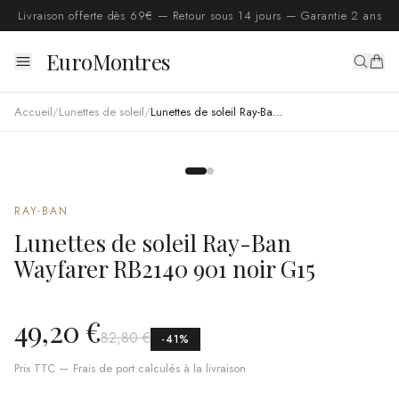
Livraison offerte dès 69€ — Retour sous 14 jours — Garantie 2 ans
EuroMontres
Accueil
/
Lunettes de soleil
/
Lunettes de soleil Ray-Ban Wayfarer RB2140 901 noir G15
RAY-BAN
Lunettes de soleil Ray-Ban
Wayfarer RB2140 901 noir G15
49,20 €
82,80 €
-
41
%
Prix TTC — Frais de port calculés à la livraison