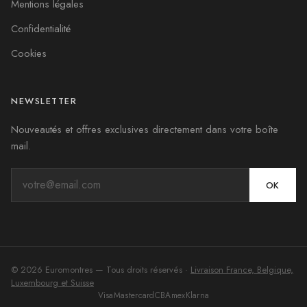
Mentions légales
Confidentialité
Cookies
NEWSLETTER
Nouveautés et offres exclusives directement dans votre boîte
mail.
OK
©
2026
Euromontres
— Tous droits réservés ·
Livraison France, Belgique,
Luxembourg et Suisse
Visa
Mastercard
CB
Amex
Klarna