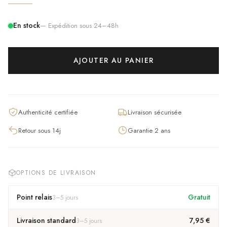
En stock
— Expédition sous 24–48h
AJOUTER AU PANIER
Authenticité certifiée
Livraison sécurisée
Retour sous 14j
Garantie 2 ans
OPTIONS DE LIVRAISON
Point relais
Gratuit
3
–
5
jours
Livraison standard
7,95 €
3
–
5
jours