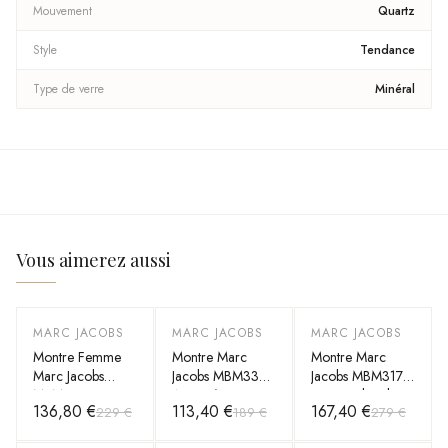
Mouvement
Quartz
Style
Tendance
Type de verre
Minéral
Vous aimerez aussi
MARC JACOBS
MARC JACOBS
MARC JACOBS
-
40
%
-
40
%
-
40
%
Montre Femme
Montre Marc
Montre Marc
Marc Jacobs
Jacobs MBM3373
Jacobs MBM3178
MBM3294 Henry
Argentée en
en acier bicolore
136,80 €
113,40 €
167,40 €
229 €
189 €
279 €
Skeleton Acier
Acier Inoxydable
avec index en
Argenté
pierres