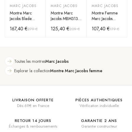
MARC JACOBS
MARC JACOBS
MARC JACOBS
-
40
%
-
40
%
-
40
%
Montre Marc
Montre Marc
Montre Femme
Jacobs Blade
Jacobs MBM3139
Marc Jacobs
MBM3177 en
en Acier
MBM3362 en
167,40 €
125,40 €
107,40 €
279 €
209 €
179 €
acier argenté bi-
Inoxydable Bi-ton
Acier Argenté
colore
36 mm
Toutes les montres
Marc Jacobs
Explorer la collection
Montre Marc Jacobs femme
LIVRAISON OFFERTE
PIÈCES AUTHENTIQUES
Dès 69€ en France
Vérification individuelle
RETOUR 14 JOURS
GARANTIE 2 ANS
Échanges & remboursements
Garantie constructeur