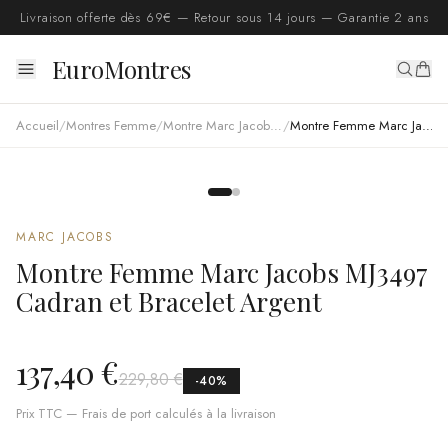
Livraison offerte dès 69€ — Retour sous 14 jours — Garantie 2 ans
EuroMontres
Accueil
/
Montres Femme
/
Montre Marc Jacobs femme
/
Montre Femme Marc Jacobs MJ3497 Cadran et Bracelet Argent
MARC JACOBS
Montre Femme Marc Jacobs MJ3497
Cadran et Bracelet Argent
137,40 €
229,80 €
-
40
%
Prix TTC — Frais de port calculés à la livraison