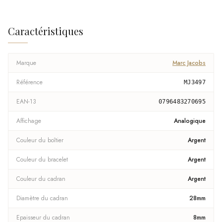
Caractéristiques
Marque
Marc Jacobs
Référence
MJ3497
EAN-13
0796483270695
Affichage
Analogique
Couleur du boîtier
Argent
Couleur du bracelet
Argent
Couleur du cadran
Argent
Diamètre du cadran
28mm
Epaisseur du cadran
8mm