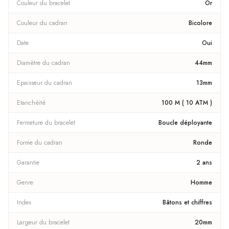
Couleur du bracelet
Or
Couleur du cadran
Bicolore
Date
Oui
Diamètre du cadran
44mm
Epaisseur du cadran
13mm
Etanchéité
100 M ( 10 ATM )
Fermeture du bracelet
Boucle déployante
Forme du cadran
Ronde
Garantie
2 ans
Genre
Homme
Index
Bâtons et chiffres
Largeur du bracelet
20mm