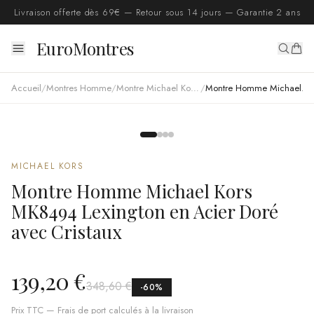
Livraison offerte dès 69€ — Retour sous 14 jours — Garantie 2 ans
EuroMontres
Accueil
/
Montres Homme
/
Montre Michael Kors homme
/
Montre Homme Michael Kors MK8494 Lexington en Acier Doré avec Cristaux
MICHAEL KORS
Montre Homme Michael Kors
MK8494 Lexington en Acier Doré
avec Cristaux
139,20 €
348,60 €
-
60
%
Prix TTC — Frais de port calculés à la livraison