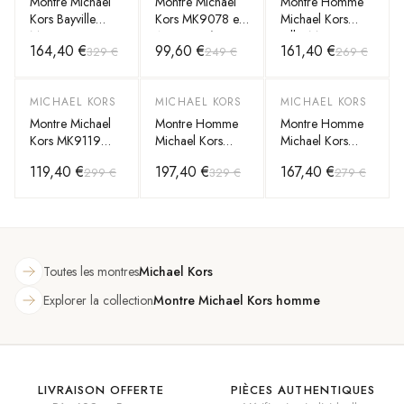
Montre Michael
Montre Michael
Montre Homme
Kors Bayville
Kors MK9078 en
Michael Kors
MK8726
Acier Doré avec
Billie MK9220
164,40 €
99,60 €
161,40 €
329 €
249 €
269 €
chronographe à
Cadran Noir
dorée bracelet
cadran noir et
maillons acier
bracelet doré
MICHAEL KORS
MICHAEL KORS
MICHAEL KORS
-
60
%
-
40
%
-
40
%
Montre Michael
Montre Homme
Montre Homme
Kors MK9119
Michael Kors
Michael Kors
Chronographe en
Maritime
Sage MK9192
119,40 €
197,40 €
167,40 €
299 €
329 €
279 €
Acier Inoxydable
MK9202 dorée
dorée bracelet
bracelet maillons
maillons acier
acier
Toutes les montres
Michael Kors
Explorer la collection
Montre Michael Kors homme
LIVRAISON OFFERTE
PIÈCES AUTHENTIQUES