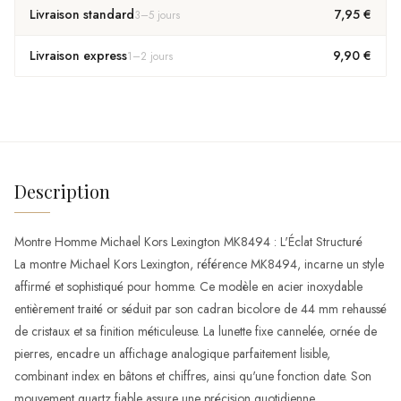
Livraison standard
7,95 €
3
–
5
jours
Livraison express
9,90 €
1
–
2
jours
Description
Montre Homme Michael Kors Lexington MK8494 : L'Éclat Structuré
La montre Michael Kors Lexington, référence MK8494, incarne un style
affirmé et sophistiqué pour homme. Ce modèle en acier inoxydable
entièrement traité or séduit par son cadran bicolore de 44 mm rehaussé
de cristaux et sa finition méticuleuse. La lunette fixe cannelée, ornée de
pierres, encadre un affichage analogique parfaitement lisible,
combinant index en bâtons et chiffres, ainsi qu'une fonction date. Son
mouvement quartz fiable assure une précision quotidienne.