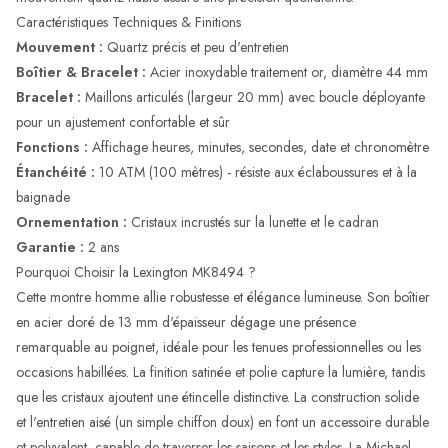
Caractéristiques Techniques & Finitions
Mouvement :
Quartz précis et peu d'entretien
Boîtier & Bracelet :
Acier inoxydable traitement or, diamètre 44 mm
Bracelet :
Maillons articulés (largeur 20 mm) avec boucle déployante
pour un ajustement confortable et sûr
Fonctions :
Affichage heures, minutes, secondes, date et chronomètre
Étanchéité :
10 ATM (100 mètres) - résiste aux éclaboussures et à la
baignade
Ornementation :
Cristaux incrustés sur la lunette et le cadran
Garantie :
2 ans
Pourquoi Choisir la Lexington MK8494 ?
Cette montre homme allie robustesse et élégance lumineuse. Son boîtier
en acier doré de 13 mm d'épaisseur dégage une présence
remarquable au poignet, idéale pour les tenues professionnelles ou les
occasions habillées. La finition satinée et polie capture la lumière, tandis
que les cristaux ajoutent une étincelle distinctive. La construction solide
et l'entretien aisé (un simple chiffon doux) en font un accessoire durable
et polyvalent, capable de traverser les saisons et les styles. La Michael