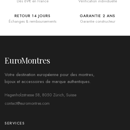
Dès 69€ en France
Vérification individuelle
RETOUR 14 JOURS
GARANTIE 2 ANS
Échanges & remboursements
Garantie constructeur
EuroMontres
Votre destination européenne pour des montres,
bijoux et accessoires de marque authentiques.
Hagenholzstrasse 58, 8050 Zürich, Suisse
contact@euromontres.com
SERVICES