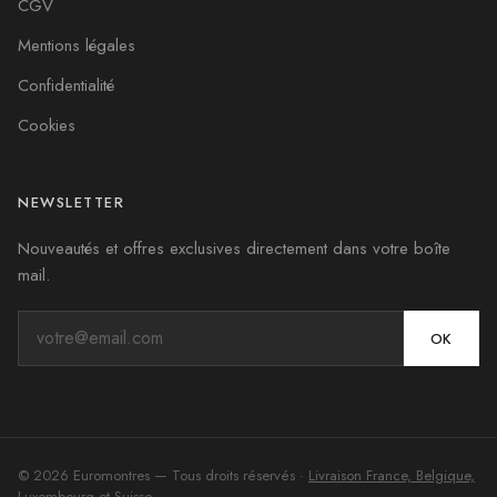
CGV
Mentions légales
Confidentialité
Cookies
NEWSLETTER
Nouveautés et offres exclusives directement dans votre boîte
mail.
OK
©
2026
Euromontres
— Tous droits réservés ·
Livraison France, Belgique,
Luxembourg et Suisse