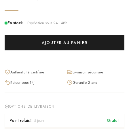
En stock
— Expédition sous 24–48h
AJOUTER AU PANIER
Authenticité certifiée
Livraison sécurisée
Retour sous 14j
Garantie 2 ans
OPTIONS DE LIVRAISON
Point relais
Gratuit
3
–
5
jours