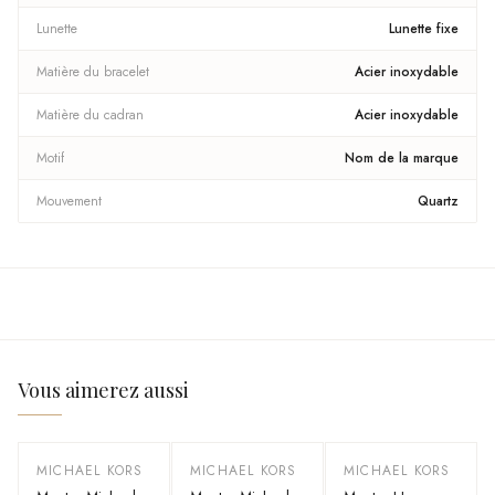
Lunette
Lunette fixe
Matière du bracelet
Acier inoxydable
Matière du cadran
Acier inoxydable
Motif
Nom de la marque
Mouvement
Quartz
Vous aimerez aussi
MICHAEL KORS
MICHAEL KORS
MICHAEL KORS
-
50
%
-
60
%
-
40
%