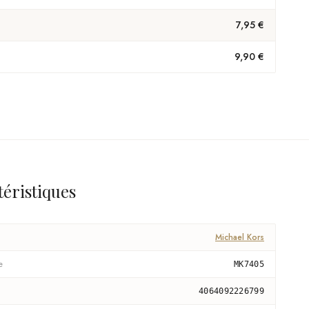
7,95 €
9,90 €
téristiques
Michael Kors
e
MK7405
4064092226799