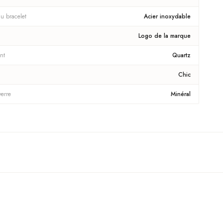
u bracelet
Acier inoxydable
Logo de la marque
nt
Quartz
Chic
verre
Minéral