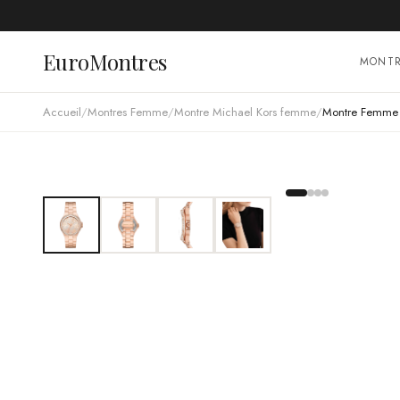
EuroMontres
MONT
Accueil
/
Montres Femme
/
Montre Michael Kors femme
/