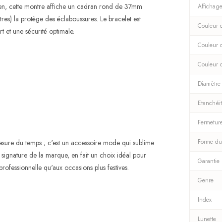
ien, cette montre affiche un cadran rond de 37mm
Affichag
es) la protège des éclaboussures. Le bracelet est
Couleur d
 et une sécurité optimale.
Couleur 
Couleur 
Diamètre
Etanchéi
Fermetur
Forme du
sure du temps ; c'est un accessoire mode qui sublime
 signature de la marque, en fait un choix idéal pour
Garantie
professionnelle qu'aux occasions plus festives.
Genre
Index
Lunette