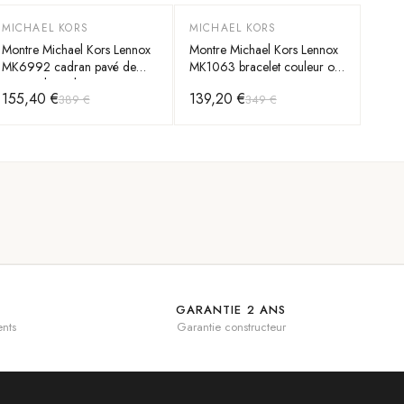
MICHAEL KORS
MICHAEL KORS
-
60
%
-
60
%
Montre Michael Kors Lennox
Montre Michael Kors Lennox
MK6992 cadran pavé de
MK1063 bracelet couleur or
cristaux bracelet acier
rose
155,40 €
139,20 €
389 €
349 €
inoxydable pavé
GARANTIE 2 ANS
nts
Garantie constructeur