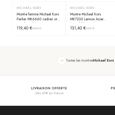
MICHAEL KORS
MICHAEL KORS
-
60
%
-
60
%
Montre femme Michael Kors
Montre Michael Kors
Parker MK6660 cadran or
MK7230 Lennox Acier
rose bracelet en acier
Inoxydable Doré Rose Pavé
119,40 €
131,40 €
299 €
329 €
inoxydable
Logo
Toutes les montres
Michael Kors
LIVRAISON OFFERTE
P
Dès 69€ en France