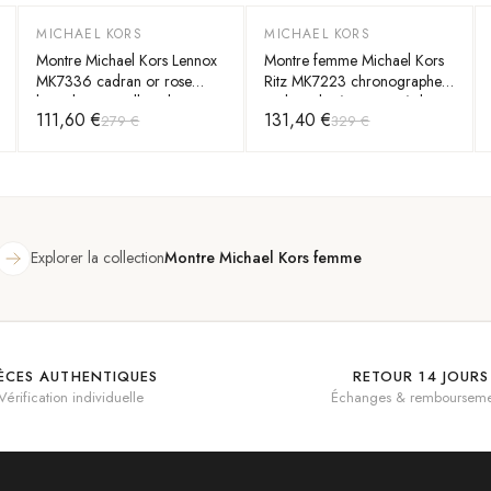
MICHAEL KORS
MICHAEL KORS
-
60
%
-
60
%
Montre Michael Kors Lennox
Montre femme Michael Kors
MK7336 cadran or rose
Ritz MK7223 chronographe
bracelet en maille milanaise
cadran doré rose orné de
111,60 €
131,40 €
279 €
329 €
cristaux
Explorer la collection
Montre Michael Kors femme
IÈCES AUTHENTIQUES
RETOUR 14 JOURS
Vérification individuelle
Échanges & rembourseme