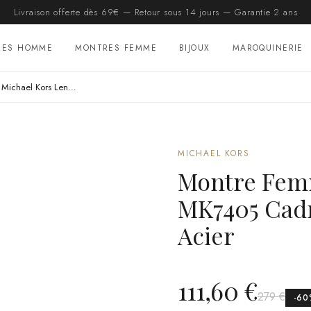
Livraison offerte dès 69€ — Retour sous 14 jours — Garantie 2 ans
RES HOMME
MONTRES FEMME
BIJOUX
MAROQUINERIE
Montre Femme Michael Kors Lennox MK7405 Cadran et Bracelet Or Rose Acier
MICHAEL KORS
Montre Fem
MK7405 Cadr
Acier
111,60 €
279 €
-
60