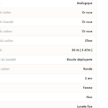
e
Analogique
u boîtier
Or rose
du bracelet
Or rose
du cadran
Or rose
 du cadran
37mm
té
50 M ( 5 ATM )
e du bracelet
Boucle déployante
 cadran
Ronde
2 ans
Femme
Non
Lunette fixe