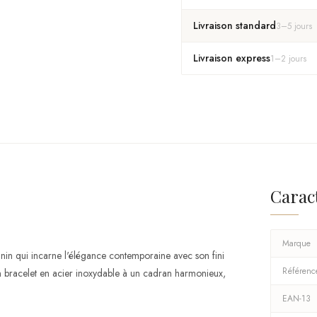
Livraison standard
3
–
5
jours
Livraison express
1
–
2
jours
Carac
Marque
n qui incarne l'élégance contemporaine avec son fini
Référenc
un bracelet en acier inoxydable à un cadran harmonieux,
EAN-13