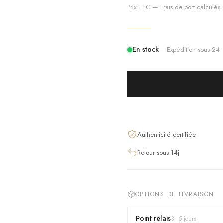
Prix TTC — Frais de port calculés à
En stock
— Expédition sous 2
Authenticité certifiée
Retour sous 14j
OPTIONS DE LIVRAISON
Point relais
3
–
5
jours