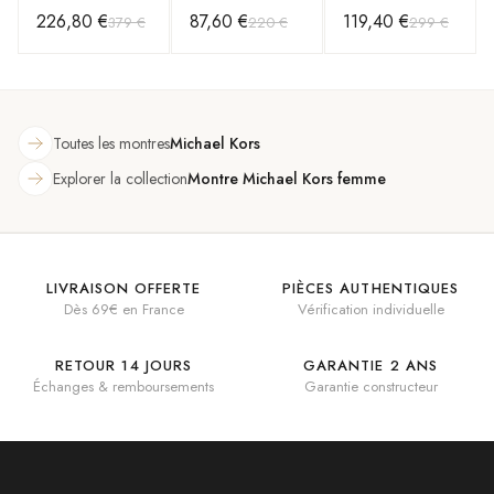
Heritage Nova
Pilot MK7372
Bicolore Or et
226,80 €
87,60 €
119,40 €
379 €
220 €
299 €
Bracelet Cuir
cadran blanc et
Acier avec
Haymarket
bracelet silicone
Cristaux
Toutes les montres
Michael Kors
Explorer la collection
Montre Michael Kors femme
LIVRAISON OFFERTE
PIÈCES AUTHENTIQUES
Dès 69€ en France
Vérification individuelle
RETOUR 14 JOURS
GARANTIE 2 ANS
Échanges & remboursements
Garantie constructeur