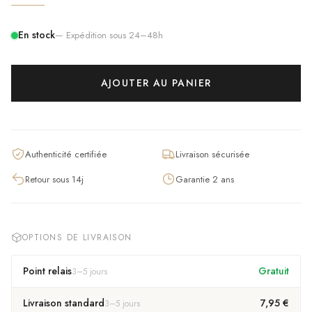
En stock
— Expédition sous 24–48h
AJOUTER AU PANIER
Authenticité certifiée
Livraison sécurisée
Retour sous 14j
Garantie 2 ans
OPTIONS DE LIVRAISON
Point relais
Gratuit
3
–
5
jours
Livraison standard
7,95 €
3
–
5
jours