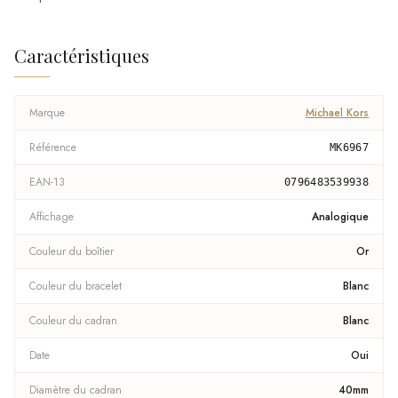
Caractéristiques
Marque
Michael Kors
Référence
MK6967
EAN-13
0796483539938
Affichage
Analogique
Couleur du boîtier
Or
Couleur du bracelet
Blanc
Couleur du cadran
Blanc
Date
Oui
Diamètre du cadran
40mm