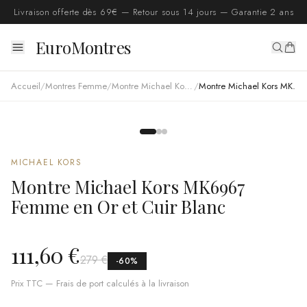
Livraison offerte dès 69€ — Retour sous 14 jours — Garantie 2 ans
EuroMontres
Accueil
/
Montres Femme
/
Montre Michael Kors femme
/
Montre Michael Kors MK6967 Femme en Or et Cuir Blanc
MICHAEL KORS
Montre Michael Kors MK6967
Femme en Or et Cuir Blanc
111,60 €
279 €
-
60
%
Prix TTC — Frais de port calculés à la livraison