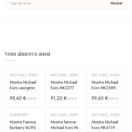
Type de verre
Minéral
Vous aimerez aussi
MICHAEL KORS
MICHAEL KORS
MICHAEL KORS
-
60
%
-
60
%
-
60
%
Montre Michael
Montre Michael
Montre Michael
Kors Lexington
Kors MK2277
Kors MK2389
MK4746 bracelet
Bracelet en Cuir
Runway Blanche
99,60 €
91,20 €
99,60 €
249 €
229 €
249 €
blanc en cuir
Blanc et Lunette
au design épuré
avec logo
Cristaux
signature MK
BURBERRY
MICHAEL KORS
MICHAEL KORS
-
40
%
-
60
%
-
60
%
Montre Femme
Montre femme
Montre Michael
Burberry BU9015
Michael Kors Mini
Kors MK6119